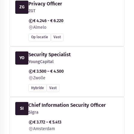
Privacy Officer
ZG
ZGT
€ 4.246 - € 6.220
Almelo
Op locatie
Vast
Security Specialist
YO
YoungCapital
€ 3.500 – € 4.500
Zwolle
Hybride
Vast
Chief Information Security Officer
SI
Sigra
€ 3.772 – € 5.413
Amsterdam