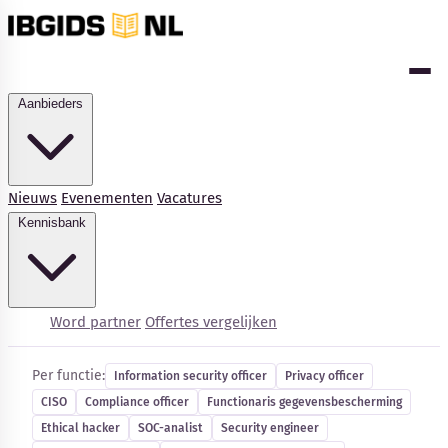
Aanbieders
Nieuws
Evenementen
Vacatures
Kennisbank
Cybersecurity-vacatures
Word partner
Offertes vergelijken
Per functie:
Information security officer
Privacy officer
CISO
Compliance officer
Functionaris gegevensbescherming
Ethical hacker
SOC-analist
Security engineer