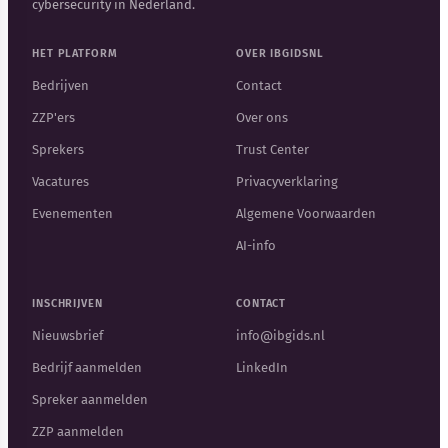
cybersecurity in Nederland.
HET PLATFORM
OVER IBGIDSNL
Bedrijven
Contact
ZZP'ers
Over ons
Sprekers
Trust Center
Vacatures
Privacyverklaring
Evenementen
Algemene Voorwaarden
AI-info
INSCHRIJVEN
CONTACT
Nieuwsbrief
info@ibgids.nl
Bedrijf aanmelden
LinkedIn
Spreker aanmelden
ZZP aanmelden