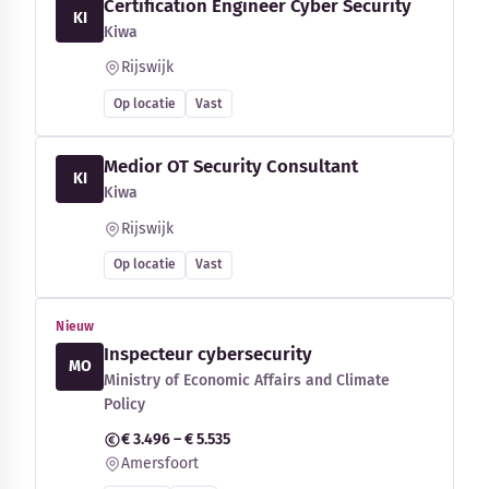
Certification Engineer Cyber Security
KI
Kiwa
Rijswijk
Op locatie
Vast
Medior OT Security Consultant
KI
Kiwa
Rijswijk
Op locatie
Vast
Nieuw
Inspecteur cybersecurity
MO
Ministry of Economic Affairs and Climate
Policy
€ 3.496 – € 5.535
Amersfoort