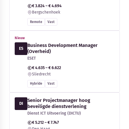
€ 3.824 – € 4.694
Bergschenhoek
Remote
Vast
Nieuw
Business Development Manager
ES
(Overheid)
ESET
€ 4.635 – € 6.622
Sliedrecht
Hybride
Vast
Senior Projectmanager hoog
DI
beveiligde dienstverlening
Dienst ICT Uitvoering (DICTU)
€ 5.212 – € 7.747
Den Haag