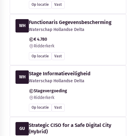
Op locatie
Vast
Functionaris Gegevensbescherming
WH
Waterschap Hollandse Delta
€ 4.780
Ridderkerk
Op locatie
Vast
Stage Informatieveiligheid
WH
Waterschap Hollandse Delta
Stagevergoeding
Ridderkerk
Op locatie
Vast
Strategic CISO for a Safe Digital City
GU
(Hybrid)