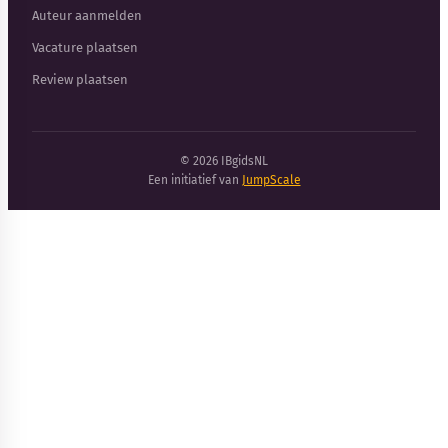
Auteur aanmelden
Vacature plaatsen
Review plaatsen
© 2026 IBgidsNL
Een initiatief van
JumpScale