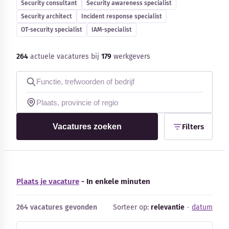
Security consultant
Security awareness specialist
Security architect
Incident response specialist
Kennisbank
OT-security specialist
IAM-specialist
Blog
264
actuele vacatures bij
179
werkgevers
Bedrijfsupdates
Externe bronnen
Vacatures zoeken
Filters
Woordenboek
Auteurs
Plaats je vacature
- In enkele minuten
264 vacatures gevonden
Sorteer op:
relevantie
-
datum