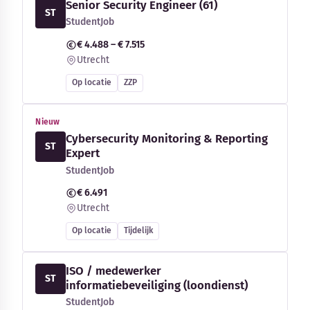
Senior Security Engineer (61)
ST
StudentJob
€ 4.488 – € 7.515
Utrecht
Op locatie
ZZP
Nieuw
Cybersecurity Monitoring & Reporting
ST
Expert
StudentJob
€ 6.491
Utrecht
Op locatie
Tijdelijk
ISO / medewerker
ST
informatiebeveiliging (loondienst)
StudentJob