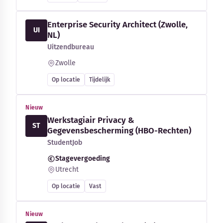
Enterprise Security Architect (Zwolle,
UI
NL)
Uitzendbureau
Zwolle
Op locatie
Tijdelijk
Nieuw
Werkstagiair Privacy &
ST
Gegevensbescherming (HBO-Rechten)
StudentJob
Stagevergoeding
Utrecht
Op locatie
Vast
Nieuw