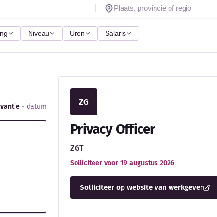
ing
Niveau
Uren
Salaris
ZG
evantie
-
datum
Privacy Officer
ZGT
Solliciteer voor 19 augustus 2026
Solliciteer op website van werkgever