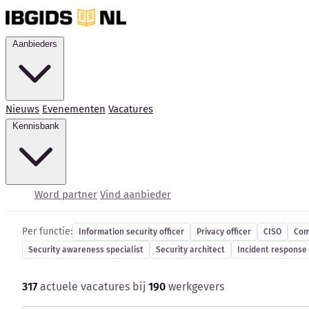
Aanbieders
Nieuws
Evenementen
Vacatures
Kennisbank
Cybersecurity-vacatur
Word partner
Vind aanbieder
Per functie:
Information security officer
Privacy officer
CISO
Com
Security awareness specialist
Security architect
Incident response 
317
actuele vacatures bij
190
werkgevers