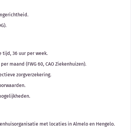
amgerichtheid.
G).
tijd, 36 uur per week.
to per maand (FWG 60, CAO Ziekenhuizen).
ctieve zorgverzekering.
voorwaarden.
mogelijkheden.
kenhuisorganisatie met locaties in Almelo en Hengelo.