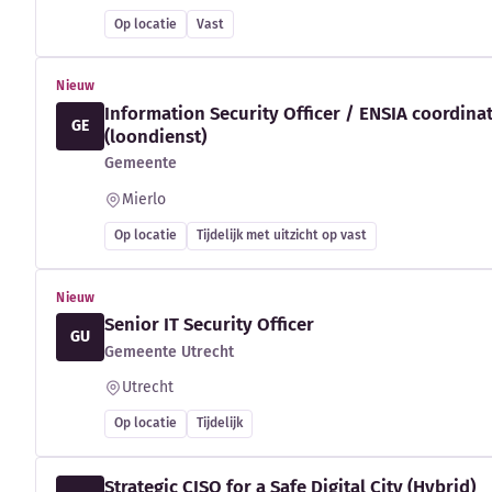
Op locatie
Vast
Nieuw
Information Security Officer / ENSIA coordina
GE
(loondienst)
Gemeente
Mierlo
Op locatie
Tijdelijk met uitzicht op vast
Nieuw
Senior IT Security Officer
GU
Gemeente Utrecht
Utrecht
Op locatie
Tijdelijk
Strategic CISO for a Safe Digital City (Hybrid)