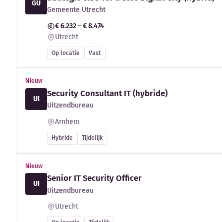
GU
Gemeente Utrecht
€ 6.232 – € 8.474
Utrecht
Op locatie
Vast
Nieuw
Security Consultant IT (hybride)
UI
Uitzendbureau
Arnhem
Hybride
Tijdelijk
Nieuw
Senior IT Security Officer
UI
Uitzendbureau
Utrecht