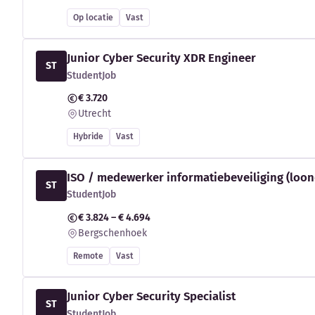
Op locatie
Vast
Junior Cyber Security XDR Engineer
ST
StudentJob
€ 3.720
Utrecht
Hybride
Vast
ISO / medewerker informatiebeveiliging (loon
ST
StudentJob
€ 3.824 – € 4.694
Bergschenhoek
Remote
Vast
Junior Cyber Security Specialist
ST
StudentJob