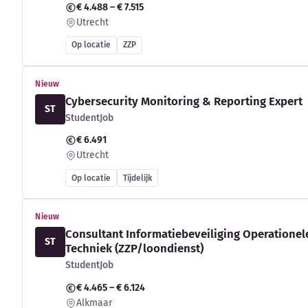
€ 4.488 – € 7.515
Utrecht
Op locatie
ZZP
Nieuw
Cybersecurity Monitoring & Reporting Expert
ST
StudentJob
€ 6.491
Utrecht
Op locatie
Tijdelijk
Nieuw
Consultant Informatiebeveiliging Operationel
ST
Techniek (ZZP/loondienst)
StudentJob
€ 4.465 – € 6.124
Alkmaar