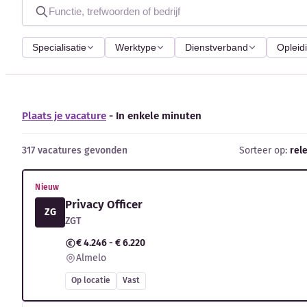
Specialisatie
Werktype
Dienstverband
Opleid
Plaats je vacature
- In enkele minuten
317 vacatures gevonden
Sorteer op:
rel
Nieuw
Privacy Officer
ZG
ZGT
€ 4.246 - € 6.220
Almelo
Op locatie
Vast