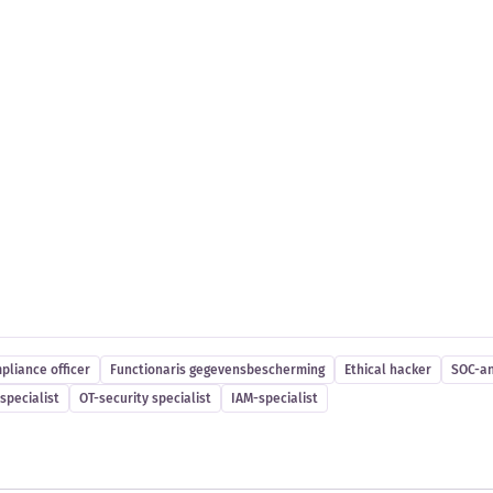
es
pliance officer
Functionaris gegevensbescherming
Ethical hacker
SOC-an
specialist
OT-security specialist
IAM-specialist