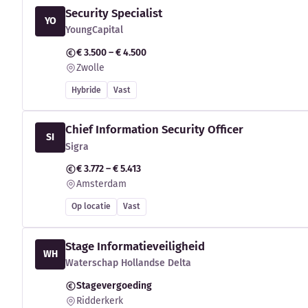
Security Specialist
YO
YoungCapital
€ 3.500 – € 4.500
Zwolle
Hybride
Vast
Chief Information Security Officer
SI
Sigra
€ 3.772 – € 5.413
Amsterdam
Op locatie
Vast
Stage Informatieveiligheid
WH
Waterschap Hollandse Delta
Stagevergoeding
Ridderkerk