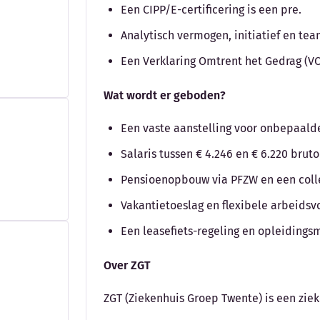
Een CIPP/E-certificering is een pre.
Analytisch vermogen, initiatief en te
Een Verklaring Omtrent het Gedrag (VO
Wat wordt er geboden?
Een vaste aanstelling voor onbepaalde 
Salaris tussen € 4.246 en € 6.220 bru
Pensioenopbouw via PFZW en een colle
Vakantietoeslag en flexibele arbeids
Een leasefiets-regeling en opleidings
Over ZGT
ZGT (Ziekenhuis Groep Twente) is een zie