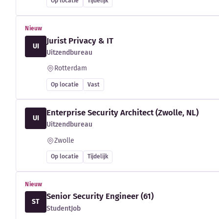
Op locatie
Tijdelijk
Nieuw
Jurist Privacy & IT
UI
Uitzendbureau
Rotterdam
Op locatie
Vast
Enterprise Security Architect (Zwolle, NL)
UI
Uitzendbureau
Zwolle
Op locatie
Tijdelijk
Nieuw
Senior Security Engineer (61)
ST
StudentJob