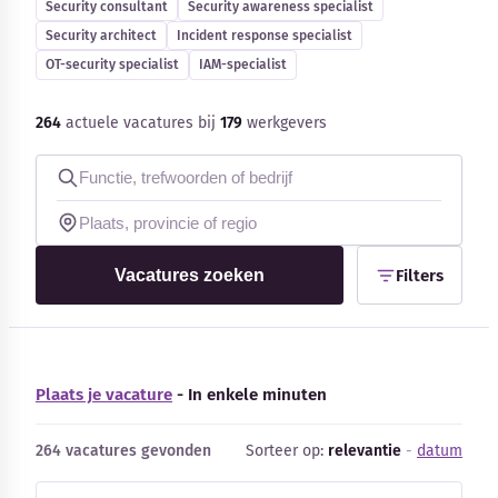
Security consultant
Security awareness specialist
Security architect
Incident response specialist
OT-security specialist
IAM-specialist
264
actuele vacatures bij
179
werkgevers
Kennisbank
Blog
Bedrijfsupdates
Vacatures zoeken
Filters
Externe bronnen
Woordenboek
Plaats je vacature
- In enkele minuten
Auteurs
264 vacatures gevonden
Sorteer op:
relevantie
-
datum