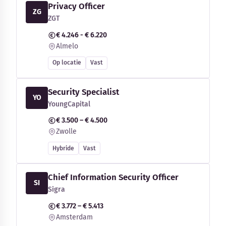
Privacy Officer
ZG
ZGT
€ 4.246 - € 6.220
Almelo
Op locatie
Vast
Security Specialist
YO
YoungCapital
€ 3.500 – € 4.500
Zwolle
Hybride
Vast
Chief Information Security Officer
SI
Sigra
€ 3.772 – € 5.413
Amsterdam