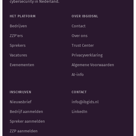
cybersecurity in Nederland.
HET PLATFORM
OVER IBGIDSNL
Bedrijven
Contact
ZZP'ers
Over ons
Sprekers
Trust Center
Vacatures
Privacyverklaring
Evenementen
Algemene Voorwaarden
AI-info
INSCHRIJVEN
CONTACT
Nieuwsbrief
info@ibgids.nl
Bedrijf aanmelden
LinkedIn
Spreker aanmelden
ZZP aanmelden