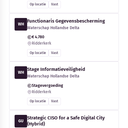
Op locatie
Vast
Functionaris Gegevensbescherming
WH
Waterschap Hollandse Delta
€ 4.780
Ridderkerk
Op locatie
Vast
Stage Informatieveiligheid
WH
Waterschap Hollandse Delta
Stagevergoeding
Ridderkerk
Op locatie
Vast
Strategic CISO for a Safe Digital City
GU
(Hybrid)