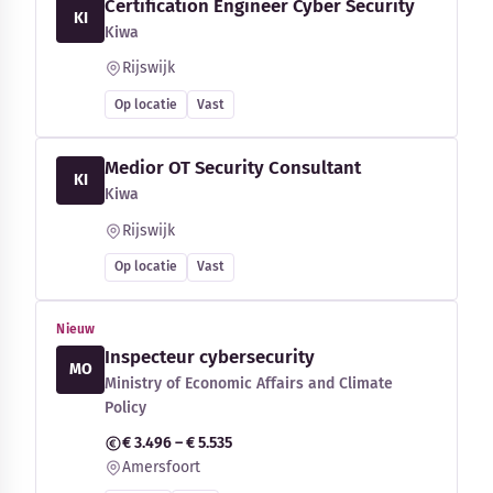
Certification Engineer Cyber Security
KI
Kiwa
Rijswijk
Op locatie
Vast
Medior OT Security Consultant
KI
Kiwa
Rijswijk
Op locatie
Vast
Nieuw
Inspecteur cybersecurity
MO
Ministry of Economic Affairs and Climate
Policy
€ 3.496 – € 5.535
Amersfoort