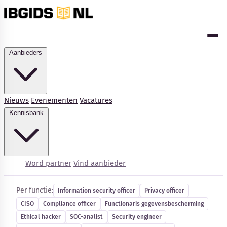
Aanbieders
Nieuws
Evenementen
Vacatures
Kennisbank
Cybersecurity-vacatures
Word partner
Vind aanbieder
Per functie:
Information security officer
Privacy officer
CISO
Compliance officer
Functionaris gegevensbescherming
Ethical hacker
SOC-analist
Security engineer