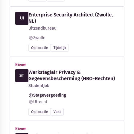
Enterprise Security Architect (Zwolle,
UI
NL)
Uitzendbureau
Zwolle
Op locatie
Tijdelijk
Nieuw
Werkstagiair Privacy &
ST
Gegevensbescherming (HBO-Rechten)
StudentJob
Stagevergoeding
Utrecht
Op locatie
Vast
Nieuw