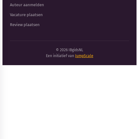
Auteur aanmelden
Vacature plaatsen
Review plaatsen
© 2026 IBgidsNL
Een initiatief van
JumpScale