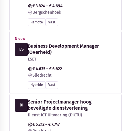
€ 3.824 – € 4.694
Bergschenhoek
Remote
Vast
Nieuw
Business Development Manager
ES
(Overheid)
ESET
€ 4.635 – € 6.622
Sliedrecht
Hybride
Vast
Senior Projectmanager hoog
DI
beveiligde dienstverlening
Dienst ICT Uitvoering (DICTU)
€ 5.212 – € 7.747
Den Haag