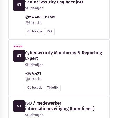
Senior Security Engineer (61)
ST
StudentJob
€ 4.488 – € 7.515
Utrecht
Op locatie
ZZP
Nieuw
Cybersecurity Monitoring & Reporting
ST
Expert
StudentJob
€ 6.491
Utrecht
Op locatie
Tijdelijk
ISO / medewerker
ST
informatiebeveiliging (loondienst)
StudentJob