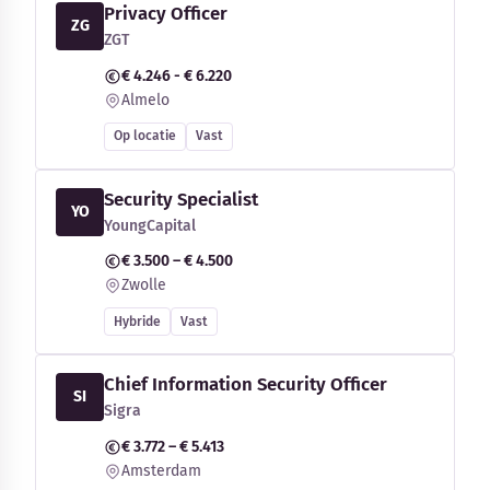
Privacy Officer
ZG
ZGT
€ 4.246 - € 6.220
Almelo
Op locatie
Vast
Security Specialist
YO
YoungCapital
€ 3.500 – € 4.500
Zwolle
Hybride
Vast
Chief Information Security Officer
SI
Sigra
€ 3.772 – € 5.413
Amsterdam