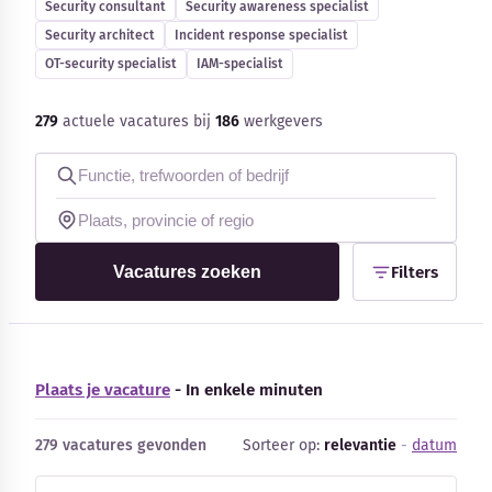
Security consultant
Security awareness specialist
Blog
Security architect
Incident response specialist
OT-security specialist
IAM-specialist
Bedrijfsupdates
279
actuele vacatures bij
186
werkgevers
Externe bronnen
Woordenboek
Auteurs
Vacatures zoeken
Filters
Plaats je vacature
- In enkele minuten
279 vacatures gevonden
Sorteer op:
relevantie
-
datum