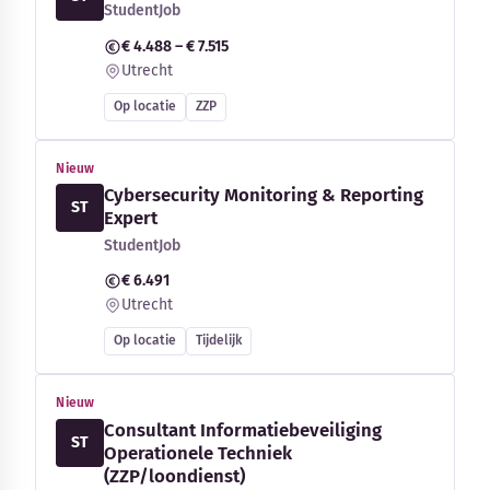
StudentJob
€ 4.488 – € 7.515
Utrecht
Op locatie
ZZP
Nieuw
Cybersecurity Monitoring & Reporting
ST
Expert
StudentJob
€ 6.491
Utrecht
Op locatie
Tijdelijk
Nieuw
Consultant Informatiebeveiliging
ST
Operationele Techniek
(ZZP/loondienst)