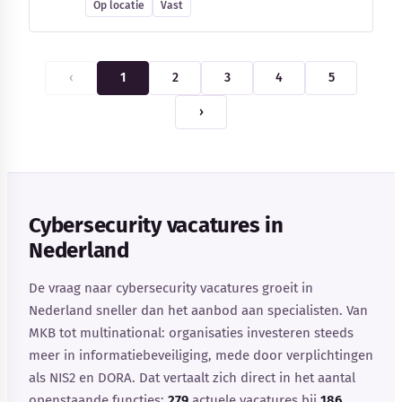
Op locatie
Vast
‹
1
2
3
4
5
›
Cybersecurity vacatures in
Nederland
De vraag naar cybersecurity vacatures groeit in
Nederland sneller dan het aanbod aan specialisten. Van
MKB tot multinational: organisaties investeren steeds
meer in informatiebeveiliging, mede door verplichtingen
als NIS2 en DORA. Dat vertaalt zich direct in het aantal
openstaande functies:
279
actuele vacatures bij
186