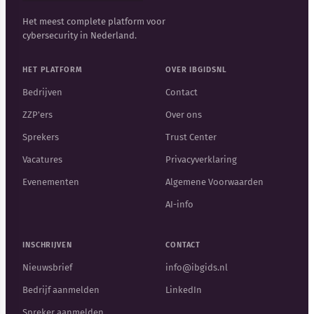
Het meest complete platform voor
cybersecurity in Nederland.
HET PLATFORM
OVER IBGIDSNL
Bedrijven
Contact
ZZP'ers
Over ons
Sprekers
Trust Center
Vacatures
Privacyverklaring
Evenementen
Algemene Voorwaarden
AI-info
INSCHRIJVEN
CONTACT
Nieuwsbrief
info@ibgids.nl
Bedrijf aanmelden
LinkedIn
Spreker aanmelden