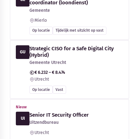
coordinator (loondienst)
Gemeente
Mierlo
Op locatie
Tijdelijk met uitzicht op vast
Strategic CISO for a Safe Digital City
GU
(Hybrid)
Gemeente Utrecht
€ 6.232 – € 8.474
Utrecht
Op locatie
Vast
Nieuw
Senior IT Security Officer
UI
Uitzendbureau
Utrecht