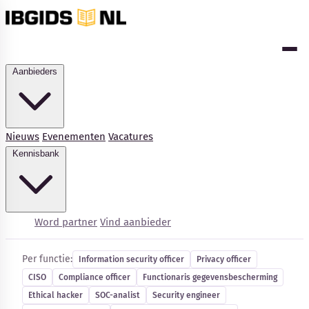
Aanbieders
Nieuws
Evenementen
Vacatures
Kennisbank
Cybersecurity-vacatures
Word partner
Vind aanbieder
Per functie:
Information security officer
Privacy officer
CISO
Compliance officer
Functionaris gegevensbescherming
Kennisbank
Ethical hacker
SOC-analist
Security engineer