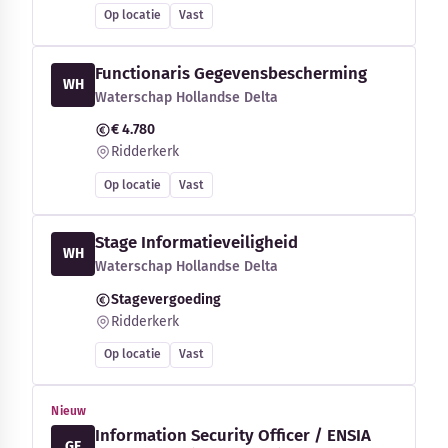
Op locatie
Vast
Functionaris Gegevensbescherming
WH
Waterschap Hollandse Delta
€ 4.780
Ridderkerk
Op locatie
Vast
Stage Informatieveiligheid
WH
Waterschap Hollandse Delta
Stagevergoeding
Ridderkerk
Op locatie
Vast
Nieuw
Information Security Officer / ENSIA
GE