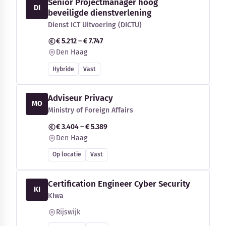
Senior Projectmanager hoog
DI
beveiligde dienstverlening
Dienst ICT Uitvoering (DICTU)
€ 5.212 – € 7.747
Den Haag
Hybride
Vast
Adviseur Privacy
MO
Ministry of Foreign Affairs
€ 3.404 – € 5.389
Den Haag
Op locatie
Vast
Certification Engineer Cyber Security
KI
Kiwa
Rijswijk