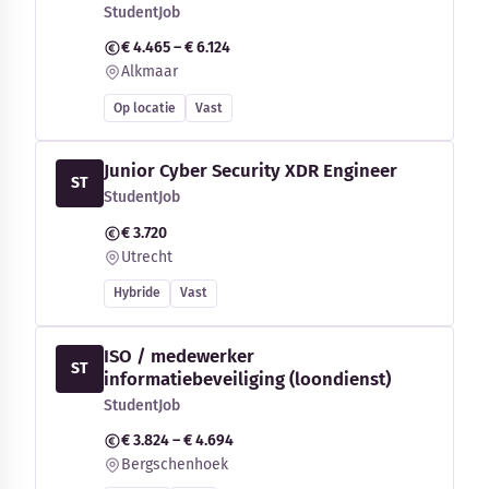
StudentJob
€ 4.465 – € 6.124
Alkmaar
Op locatie
Vast
Junior Cyber Security XDR Engineer
ST
StudentJob
€ 3.720
Utrecht
Hybride
Vast
ISO / medewerker
ST
informatiebeveiliging (loondienst)
StudentJob
€ 3.824 – € 4.694
Bergschenhoek