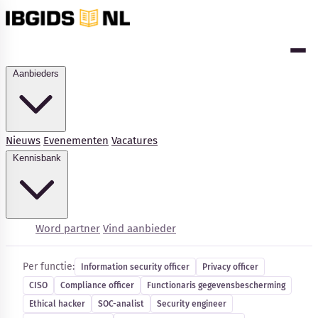
Aanbieders
Nieuws
Evenementen
Vacatures
Kennisbank
Cybersecurity-vacatures
Word partner
Vind aanbieder
Per functie:
Information security officer
Privacy officer
CISO
Compliance officer
Functionaris gegevensbescherming
Ethical hacker
SOC-analist
Security engineer