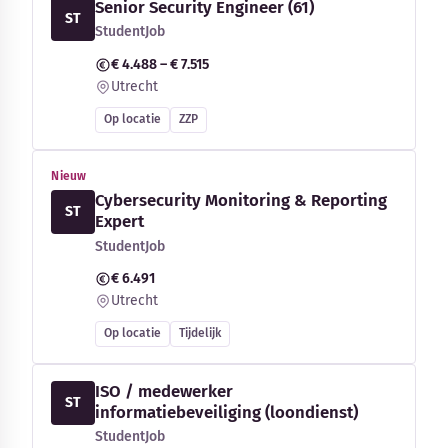
Senior Security Engineer (61)
ST
StudentJob
€ 4.488 – € 7.515
Utrecht
Op locatie
ZZP
Nieuw
Cybersecurity Monitoring & Reporting
ST
Expert
StudentJob
€ 6.491
Utrecht
Op locatie
Tijdelijk
ISO / medewerker
ST
informatiebeveiliging (loondienst)
StudentJob