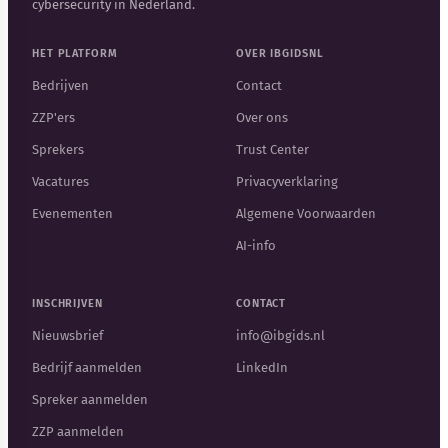
cybersecurity in Nederland.
HET PLATFORM
OVER IBGIDSNL
Bedrijven
Contact
ZZP'ers
Over ons
Sprekers
Trust Center
Vacatures
Privacyverklaring
Evenementen
Algemene Voorwaarden
AI-info
INSCHRIJVEN
CONTACT
Nieuwsbrief
info@ibgids.nl
Bedrijf aanmelden
LinkedIn
Spreker aanmelden
ZZP aanmelden