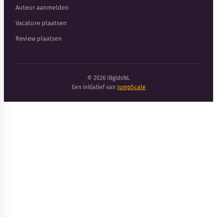
Auteur aanmelden
Vacature plaatsen
Review plaatsen
© 2026 IBgidsNL
Een initiatief van
JumpScale