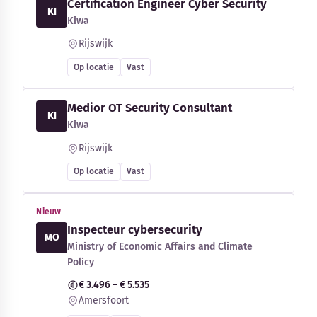
Certification Engineer Cyber Security
KI
Kiwa
Rijswijk
Op locatie
Vast
Medior OT Security Consultant
KI
Kiwa
Rijswijk
Op locatie
Vast
Nieuw
Inspecteur cybersecurity
MO
Ministry of Economic Affairs and Climate
Policy
€ 3.496 – € 5.535
Amersfoort