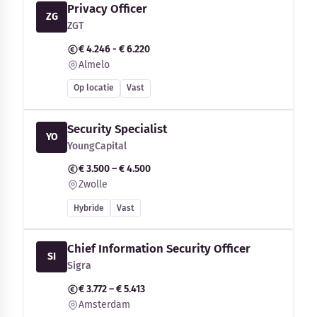
Privacy Officer
ZG
ZGT
€ 4.246 - € 6.220
Almelo
Op locatie
Vast
Security Specialist
YO
YoungCapital
€ 3.500 – € 4.500
Zwolle
Hybride
Vast
Chief Information Security Officer
SI
Sigra
€ 3.772 – € 5.413
Amsterdam