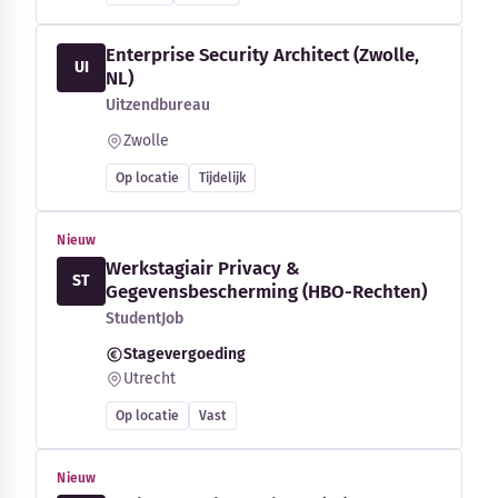
Enterprise Security Architect (Zwolle,
UI
NL)
Uitzendbureau
Zwolle
Op locatie
Tijdelijk
Nieuw
Werkstagiair Privacy &
ST
Gegevensbescherming (HBO-Rechten)
StudentJob
Stagevergoeding
Utrecht
Op locatie
Vast
Nieuw