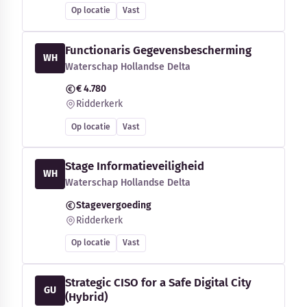
Op locatie
Vast
Functionaris Gegevensbescherming
WH
Waterschap Hollandse Delta
€ 4.780
Ridderkerk
Op locatie
Vast
Stage Informatieveiligheid
WH
Waterschap Hollandse Delta
Stagevergoeding
Ridderkerk
Op locatie
Vast
Strategic CISO for a Safe Digital City
GU
(Hybrid)