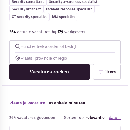
Security consultant
Security awareness specialist
Security architect
Incident response specialist
OT-security specialist
IAM-specialist
264
actuele vacatures bij
179
werkgevers
Kennisbank
Blog
Bedrijfsupdates
Vacatures zoeken
Filters
Externe bronnen
Woordenboek
Plaats je vacature
- In enkele minuten
Auteurs
264 vacatures gevonden
Sorteer op:
relevantie
-
datum