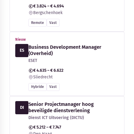
€ 3.824 – € 4.694
Bergschenhoek
Remote
Vast
Nieuw
Business Development Manager
ES
(Overheid)
ESET
€ 4.635 – € 6.622
Sliedrecht
Hybride
Vast
Senior Projectmanager hoog
DI
beveiligde dienstverlening
Dienst ICT Uitvoering (DICTU)
€ 5.212 – € 7.747
Den Haag