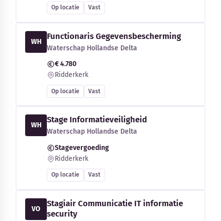
Op locatie
Vast
Functionaris Gegevensbescherming
WH
Waterschap Hollandse Delta
€ 4.780
Ridderkerk
Op locatie
Vast
Stage Informatieveiligheid
WH
Waterschap Hollandse Delta
Stagevergoeding
Ridderkerk
Op locatie
Vast
Stagiair Communicatie IT informatie
VO
security