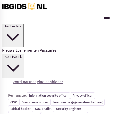
Aanbieders
Nieuws
Evenementen
Vacatures
Kennisbank
Cybersecurity-vacatures
Word partner
Vind aanbieder
Per functie:
Information security officer
Privacy officer
CISO
Compliance officer
Functionaris gegevensbescherming
Kennisbank
Ethical hacker
SOC-analist
Security engineer