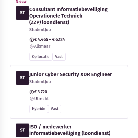
Nieuw
Consultant Informatiebeveiliging
ST
Operationele Techniek
(ZZP/loondienst)
StudentJob
€ 4.465 – € 6.124
Alkmaar
Op locatie
Vast
Junior Cyber Security XDR Engineer
ST
StudentJob
€ 3.720
Utrecht
Hybride
Vast
ISO / medewerker
ST
informatiebeveiliging (loondienst)