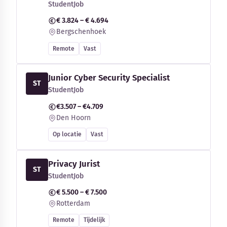
StudentJob
€ 3.824 – € 4.694
Bergschenhoek
Remote
Vast
Junior Cyber Security Specialist
ST
StudentJob
€3.507 – €4.709
Den Hoorn
Op locatie
Vast
Privacy Jurist
ST
StudentJob
€ 5.500 – € 7.500
Rotterdam
Remote
Tijdelijk