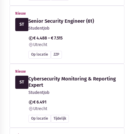
Nieuw
Senior Security Engineer (61)
ST
StudentJob
€ 4.488 – € 7.515
Utrecht
Op locatie
ZZP
Nieuw
Cybersecurity Monitoring & Reporting
ST
Expert
StudentJob
€ 6.491
Utrecht
Op locatie
Tijdelijk