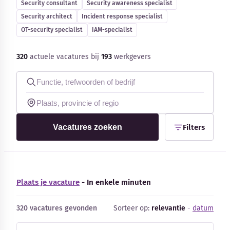
Security consultant
Security awareness specialist
Blog
Security architect
Incident response specialist
OT-security specialist
IAM-specialist
Bedrijfsupdates
320
actuele vacatures bij
193
werkgevers
Externe bronnen
Woordenboek
Auteurs
Vacatures zoeken
Filters
Plaats je vacature
- In enkele minuten
320 vacatures gevonden
Sorteer op:
relevantie
-
datum