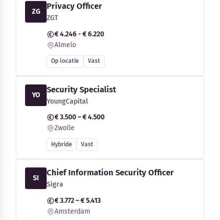
Privacy Officer
ZG
ZGT
€ 4.246 - € 6.220
Almelo
Op locatie
Vast
Security Specialist
YO
YoungCapital
€ 3.500 – € 4.500
Zwolle
Hybride
Vast
Chief Information Security Officer
SI
Sigra
€ 3.772 – € 5.413
Amsterdam