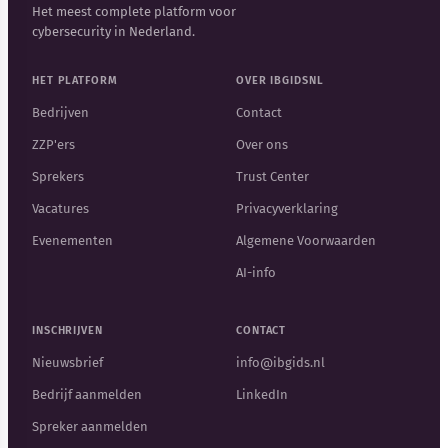
Het meest complete platform voor
cybersecurity in Nederland.
HET PLATFORM
OVER IBGIDSNL
Bedrijven
Contact
ZZP'ers
Over ons
Sprekers
Trust Center
Vacatures
Privacyverklaring
Evenementen
Algemene Voorwaarden
AI-info
INSCHRIJVEN
CONTACT
Nieuwsbrief
info@ibgids.nl
Bedrijf aanmelden
LinkedIn
Spreker aanmelden