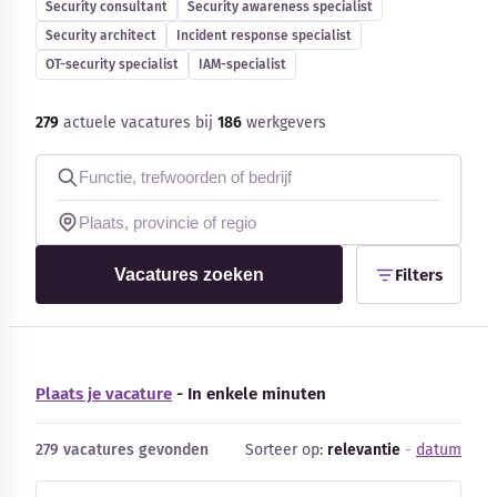
Security consultant
Security awareness specialist
Blog
Security architect
Incident response specialist
OT-security specialist
IAM-specialist
Bedrijfsupdates
279
actuele vacatures bij
186
werkgevers
Externe bronnen
Woordenboek
Auteurs
Vacatures zoeken
Filters
Plaats je vacature
- In enkele minuten
279 vacatures gevonden
Sorteer op:
relevantie
-
datum