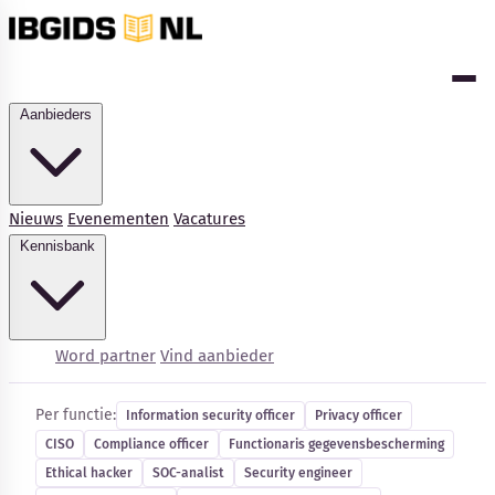
Aanbieders
Nieuws
Evenementen
Vacatures
Kennisbank
Cybersecurity-vacatures
Word partner
Vind aanbieder
Per functie:
Information security officer
Privacy officer
CISO
Compliance officer
Functionaris gegevensbescherming
Kennisbank
Ethical hacker
SOC-analist
Security engineer