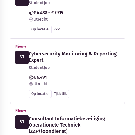
StudentJob
€ 4.488 – € 7.515
Utrecht
Op locatie
ZZP
Nieuw
Cybersecurity Monitoring & Reporting
ST
Expert
StudentJob
€ 6.491
Utrecht
Op locatie
Tijdelijk
Nieuw
Consultant Informatiebeveiliging
ST
Operationele Techniek
(ZZP/loondienst)