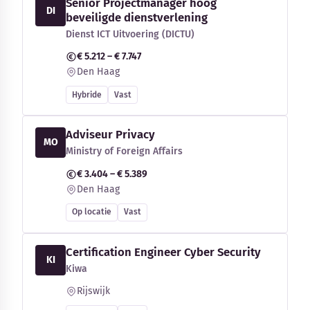
Senior Projectmanager hoog
DI
beveiligde dienstverlening
Dienst ICT Uitvoering (DICTU)
€ 5.212 – € 7.747
Den Haag
Hybride
Vast
Adviseur Privacy
MO
Ministry of Foreign Affairs
€ 3.404 – € 5.389
Den Haag
Op locatie
Vast
Certification Engineer Cyber Security
KI
Kiwa
Rijswijk