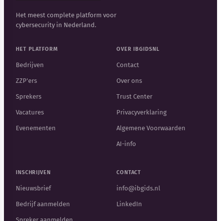
Het meest complete platform voor
cybersecurity in Nederland.
HET PLATFORM
OVER IBGIDSNL
Bedrijven
Contact
ZZP'ers
Over ons
Sprekers
Trust Center
Vacatures
Privacyverklaring
Evenementen
Algemene Voorwaarden
AI-info
INSCHRIJVEN
CONTACT
Nieuwsbrief
info@ibgids.nl
Bedrijf aanmelden
LinkedIn
Spreker aanmelden