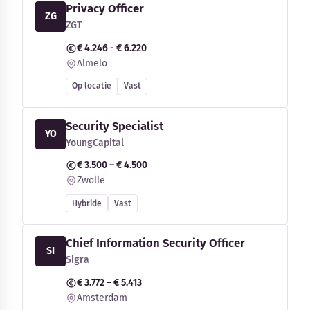
Privacy Officer
ZG
ZGT
€ 4.246 - € 6.220
Almelo
Op locatie
Vast
Security Specialist
YO
YoungCapital
€ 3.500 – € 4.500
Zwolle
Hybride
Vast
Chief Information Security Officer
SI
Sigra
€ 3.772 – € 5.413
Amsterdam