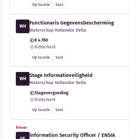
Op locatie
Vast
Functionaris Gegevensbescherming
WH
Waterschap Hollandse Delta
€ 4.780
Ridderkerk
Op locatie
Vast
Stage Informatieveiligheid
WH
Waterschap Hollandse Delta
Stagevergoeding
Ridderkerk
Op locatie
Vast
Nieuw
Information Security Officer / ENSIA
GE