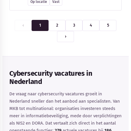
Op locatie
Vast
‹
1
2
3
4
5
›
Cybersecurity vacatures in
Nederland
De vraag naar cybersecurity vacatures groeit in
Nederland sneller dan het aanbod aan specialisten. Van
MKB tot multinational: organisaties investeren steeds
meer in informatiebeveiliging, mede door verplichtingen
als NIS2 en DORA. Dat vertaalt zich direct in het aantal
openstaande functies:
279
actuele vacatures bij
186