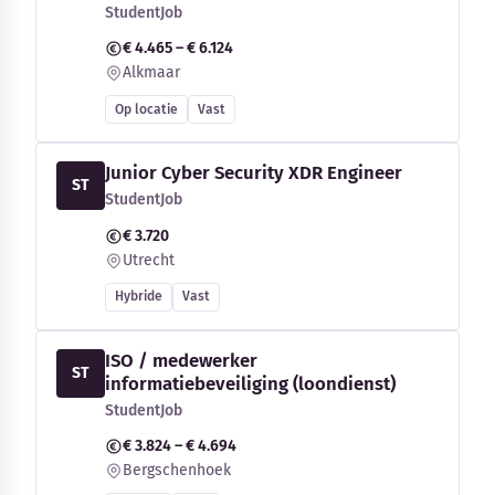
StudentJob
€ 4.465 – € 6.124
Alkmaar
Op locatie
Vast
Junior Cyber Security XDR Engineer
ST
StudentJob
€ 3.720
Utrecht
Hybride
Vast
ISO / medewerker
ST
informatiebeveiliging (loondienst)
StudentJob
€ 3.824 – € 4.694
Bergschenhoek