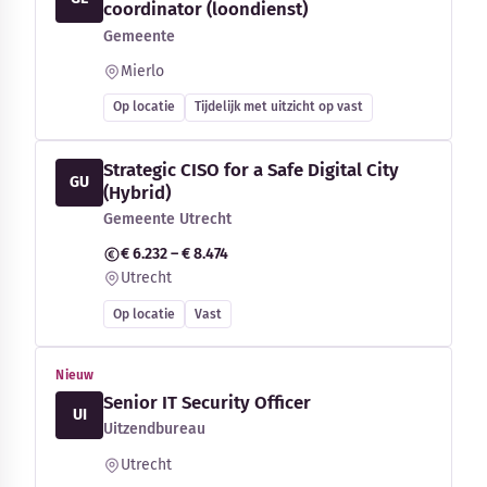
coordinator (loondienst)
Gemeente
Mierlo
Op locatie
Tijdelijk met uitzicht op vast
Strategic CISO for a Safe Digital City
GU
(Hybrid)
Gemeente Utrecht
€ 6.232 – € 8.474
Utrecht
Op locatie
Vast
Nieuw
Senior IT Security Officer
UI
Uitzendbureau
Utrecht