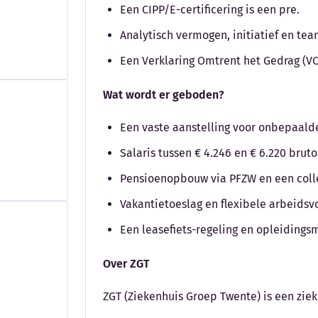
Een CIPP/E-certificering is een pre.
Analytisch vermogen, initiatief en te
Een Verklaring Omtrent het Gedrag (VO
Wat wordt er geboden?
Een vaste aanstelling voor onbepaalde 
Salaris tussen € 4.246 en € 6.220 bru
Pensioenopbouw via PFZW en een colle
Vakantietoeslag en flexibele arbeids
Een leasefiets-regeling en opleidings
Over ZGT
ZGT (Ziekenhuis Groep Twente) is een zie