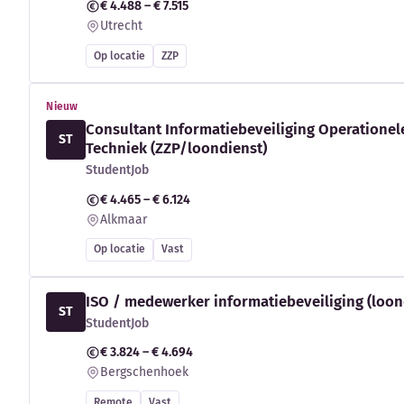
€ 4.488 – € 7.515
Utrecht
Op locatie
ZZP
Nieuw
Consultant Informatiebeveiliging Operationel
ST
Techniek (ZZP/loondienst)
StudentJob
€ 4.465 – € 6.124
Alkmaar
Op locatie
Vast
ISO / medewerker informatiebeveiliging (loon
ST
StudentJob
€ 3.824 – € 4.694
Bergschenhoek
Remote
Vast