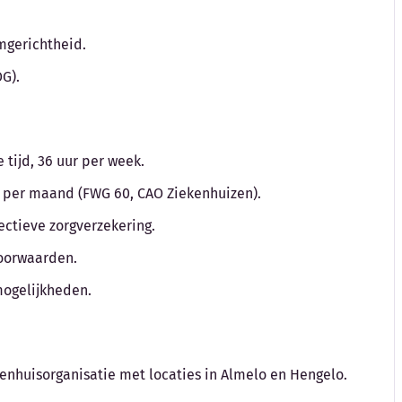
amgerichtheid.
G).
tijd, 36 uur per week.
to per maand (FWG 60, CAO Ziekenhuizen).
ctieve zorgverzekering.
voorwaarden.
mogelijkheden.
kenhuisorganisatie met locaties in Almelo en Hengelo.