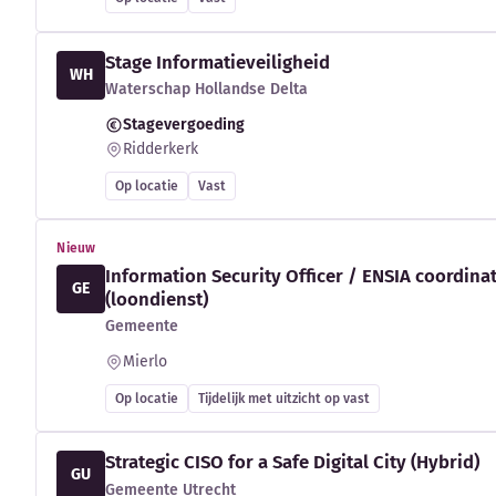
Stage Informatieveiligheid
WH
Waterschap Hollandse Delta
Stagevergoeding
Ridderkerk
Op locatie
Vast
Nieuw
Information Security Officer / ENSIA coordina
GE
(loondienst)
Gemeente
Mierlo
Op locatie
Tijdelijk met uitzicht op vast
Strategic CISO for a Safe Digital City (Hybrid)
GU
Gemeente Utrecht