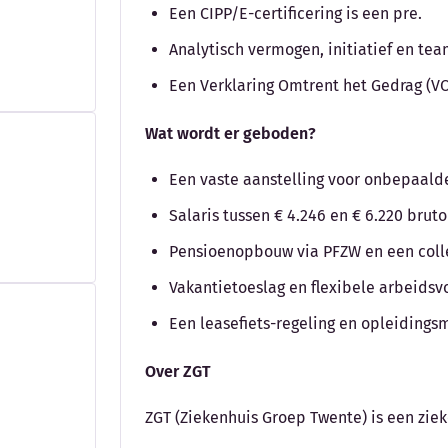
Een CIPP/E-certificering is een pre.
Analytisch vermogen, initiatief en te
Een Verklaring Omtrent het Gedrag (VO
Wat wordt er geboden?
Een vaste aanstelling voor onbepaalde 
Salaris tussen € 4.246 en € 6.220 bru
Pensioenopbouw via PFZW en een colle
Vakantietoeslag en flexibele arbeids
Een leasefiets-regeling en opleidings
Over ZGT
ZGT (Ziekenhuis Groep Twente) is een zie