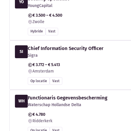
YO
YoungCapital
€ 3.500 – € 4.500
Zwolle
Hybride
Vast
Chief Information Security Officer
SI
Sigra
€ 3.772 – € 5.413
Amsterdam
Op locatie
Vast
Functionaris Gegevensbescherming
WH
Waterschap Hollandse Delta
€ 4.780
Ridderkerk
Op locatie
Vast