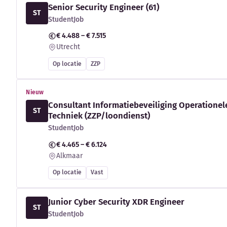
Senior Security Engineer (61)
ST
StudentJob
€ 4.488 – € 7.515
Utrecht
Op locatie
ZZP
Nieuw
Consultant Informatiebeveiliging Operationel
ST
Techniek (ZZP/loondienst)
StudentJob
€ 4.465 – € 6.124
Alkmaar
Op locatie
Vast
Junior Cyber Security XDR Engineer
ST
StudentJob