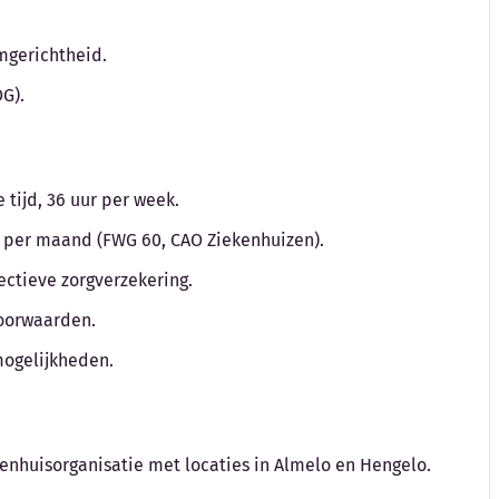
amgerichtheid.
G).
tijd, 36 uur per week.
to per maand (FWG 60, CAO Ziekenhuizen).
ctieve zorgverzekering.
voorwaarden.
mogelijkheden.
kenhuisorganisatie met locaties in Almelo en Hengelo.