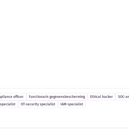
es
pliance officer
Functionaris gegevensbescherming
Ethical hacker
SOC-an
specialist
OT-security specialist
IAM-specialist