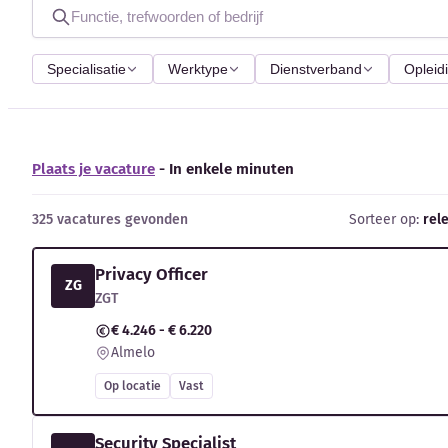
Specialisatie
Werktype
Dienstverband
Opleid
Plaats je vacature
- In enkele minuten
325 vacatures gevonden
Sorteer op:
rel
Privacy Officer
ZG
ZGT
€ 4.246 - € 6.220
Almelo
Op locatie
Vast
Security Specialist