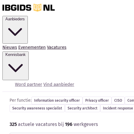
Aanbieders
Nieuws
Evenementen
Vacatures
Kennisbank
Cybersecurity-vacatur
Word partner
Vind aanbieder
Per functie:
Information security officer
Privacy officer
CISO
Com
Security awareness specialist
Security architect
Incident response 
325
actuele vacatures bij
196
werkgevers