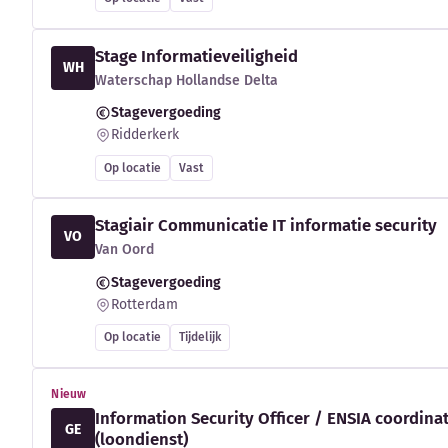
Stage Informatieveiligheid
WH
Waterschap Hollandse Delta
Stagevergoeding
Ridderkerk
Op locatie
Vast
Stagiair Communicatie IT informatie security
VO
Van Oord
Stagevergoeding
Rotterdam
Op locatie
Tijdelijk
Nieuw
Information Security Officer / ENSIA coordina
GE
(loondienst)