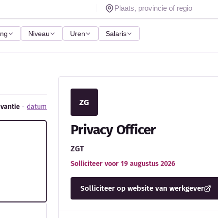
ing
Niveau
Uren
Salaris
ZG
evantie
-
datum
Privacy Officer
ZGT
Solliciteer voor 19 augustus 2026
Solliciteer op website van werkgever