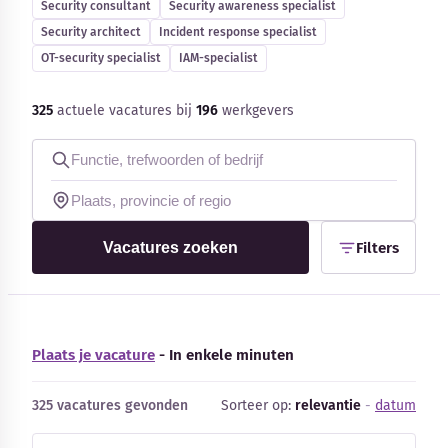
Security consultant
Security awareness specialist
Blog
Security architect
Incident response specialist
OT-security specialist
IAM-specialist
Bedrijfsupdates
325
actuele vacatures bij
196
werkgevers
Externe bronnen
Woordenboek
Auteurs
Vacatures zoeken
Filters
Plaats je vacature
- In enkele minuten
325 vacatures gevonden
Sorteer op:
relevantie
-
datum