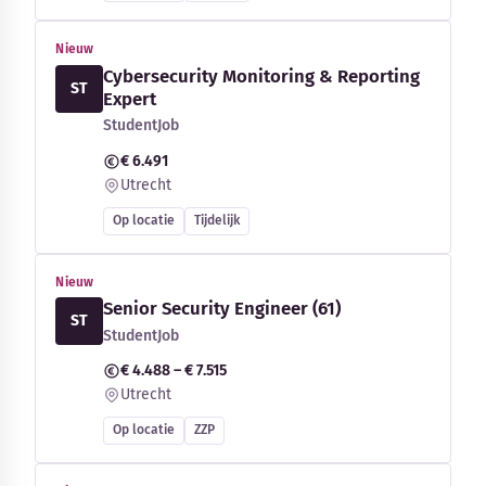
Nieuw
Cybersecurity Monitoring & Reporting
ST
Expert
StudentJob
€ 6.491
Utrecht
Op locatie
Tijdelijk
Nieuw
Senior Security Engineer (61)
ST
StudentJob
€ 4.488 – € 7.515
Utrecht
Op locatie
ZZP