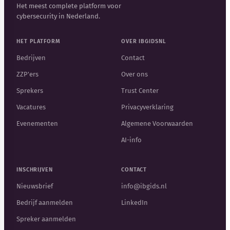
Het meest complete platform voor
cybersecurity in Nederland.
HET PLATFORM
OVER IBGIDSNL
Bedrijven
Contact
ZZP'ers
Over ons
Sprekers
Trust Center
Vacatures
Privacyverklaring
Evenementen
Algemene Voorwaarden
AI-info
INSCHRIJVEN
CONTACT
Nieuwsbrief
info@ibgids.nl
Bedrijf aanmelden
LinkedIn
Spreker aanmelden