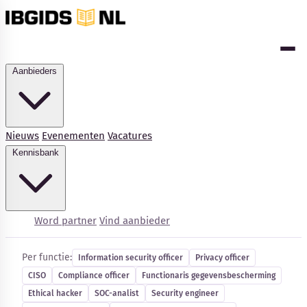
Aanbieders
Nieuws
Evenementen
Vacatures
Kennisbank
Cybersecurity-vacatures
Word partner
Vind aanbieder
Per functie:
Information security officer
Privacy officer
CISO
Compliance officer
Functionaris gegevensbescherming
Kennisbank
Ethical hacker
SOC-analist
Security engineer