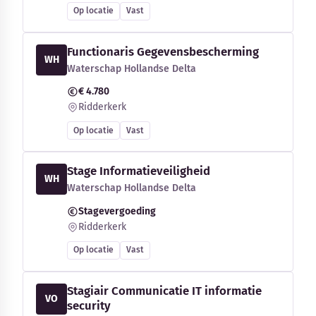
Op locatie
Vast
Functionaris Gegevensbescherming
WH
Waterschap Hollandse Delta
€ 4.780
Ridderkerk
Op locatie
Vast
Stage Informatieveiligheid
WH
Waterschap Hollandse Delta
Stagevergoeding
Ridderkerk
Op locatie
Vast
Stagiair Communicatie IT informatie
VO
security