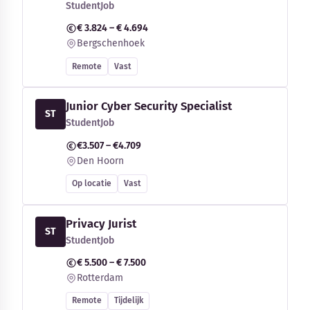
StudentJob
€ 3.824 – € 4.694
Bergschenhoek
Remote
Vast
Junior Cyber Security Specialist
ST
StudentJob
€3.507 – €4.709
Den Hoorn
Op locatie
Vast
Privacy Jurist
ST
StudentJob
€ 5.500 – € 7.500
Rotterdam
Remote
Tijdelijk