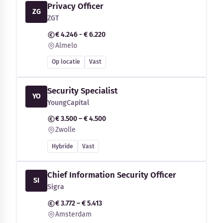
Privacy Officer
ZG
ZGT
€ 4.246 - € 6.220
Almelo
Op locatie
Vast
Security Specialist
YO
YoungCapital
€ 3.500 – € 4.500
Zwolle
Hybride
Vast
Chief Information Security Officer
SI
Sigra
€ 3.772 – € 5.413
Amsterdam