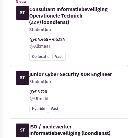
Nieuw
Consultant Informatiebeveiliging
ST
Operationele Techniek
(ZZP/loondienst)
StudentJob
€ 4.465 – € 6.124
Alkmaar
Op locatie
Vast
Junior Cyber Security XDR Engineer
ST
StudentJob
€ 3.720
Utrecht
Hybride
Vast
ISO / medewerker
ST
informatiebeveiliging (loondienst)