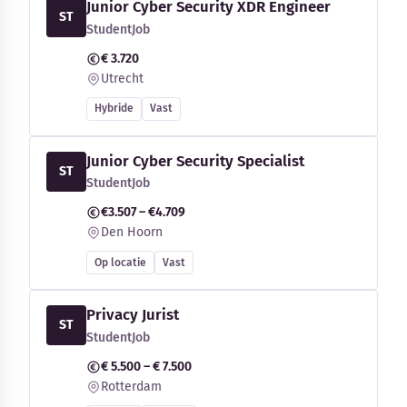
Junior Cyber Security XDR Engineer
ST
StudentJob
€ 3.720
Utrecht
Hybride
Vast
Junior Cyber Security Specialist
ST
StudentJob
€3.507 – €4.709
Den Hoorn
Op locatie
Vast
Privacy Jurist
ST
StudentJob
€ 5.500 – € 7.500
Rotterdam