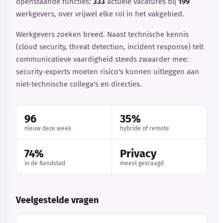
openstaande functies:
333
actuele vacatures bij
199
werkgevers, over vrijwel elke rol in het vakgebied.
Werkgevers zoeken breed. Naast technische kennis
(cloud security, threat detection, incident response) telt
communicatieve vaardigheid steeds zwaarder mee:
security-experts moeten risico's kunnen uitleggen aan
niet-technische collega's en directies.
96
35%
nieuw deze week
hybride of remote
74%
Privacy
in de Randstad
meest gevraagd
Veelgestelde vragen