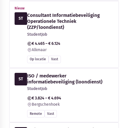
Nieuw
Consultant Informatiebeveiliging
ST
Operationele Techniek
(ZZP/loondienst)
StudentJob
€ 4.465 – € 6.124
Alkmaar
Op locatie
Vast
ISO / medewerker
ST
informatiebeveiliging (loondienst)
StudentJob
€ 3.824 – € 4.694
Bergschenhoek
Remote
Vast