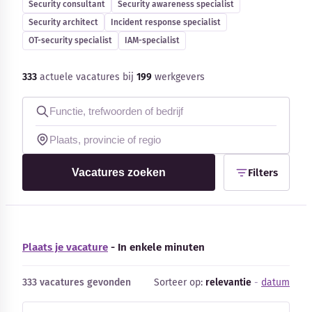
Security consultant
Security awareness specialist
Blog
Security architect
Incident response specialist
OT-security specialist
IAM-specialist
Bedrijfsupdates
333
actuele vacatures bij
199
werkgevers
Externe bronnen
Woordenboek
Auteurs
Vacatures zoeken
Filters
Plaats je vacature
- In enkele minuten
333 vacatures gevonden
Sorteer op:
relevantie
-
datum