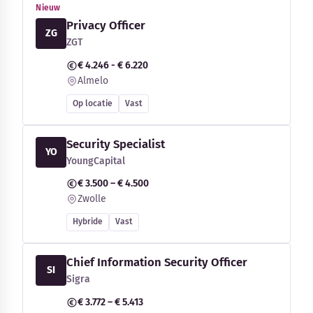
Nieuw
Privacy Officer
ZG
ZGT
€ 4.246 - € 6.220
Almelo
Op locatie
Vast
Security Specialist
YO
YoungCapital
€ 3.500 – € 4.500
Zwolle
Hybride
Vast
Chief Information Security Officer
SI
Sigra
€ 3.772 – € 5.413