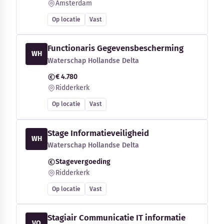
Amsterdam
Op locatie
Vast
Functionaris Gegevensbescherming
WH
Waterschap Hollandse Delta
€ 4.780
Ridderkerk
Op locatie
Vast
Stage Informatieveiligheid
WH
Waterschap Hollandse Delta
Stagevergoeding
Ridderkerk
Op locatie
Vast
Stagiair Communicatie IT informatie
VO