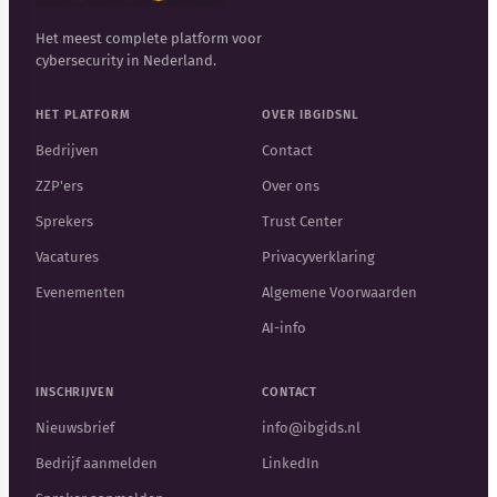
Het meest complete platform voor
cybersecurity in Nederland.
HET PLATFORM
OVER IBGIDSNL
Bedrijven
Contact
ZZP'ers
Over ons
Sprekers
Trust Center
Vacatures
Privacyverklaring
Evenementen
Algemene Voorwaarden
AI-info
INSCHRIJVEN
CONTACT
Nieuwsbrief
info@ibgids.nl
Bedrijf aanmelden
LinkedIn