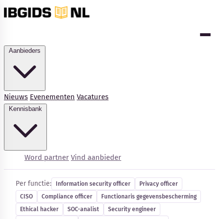
Aanbieders
Nieuws
Evenementen
Vacatures
Kennisbank
Cybersecurity-vacatures
Word partner
Vind aanbieder
Per functie:
Information security officer
Privacy officer
CISO
Compliance officer
Functionaris gegevensbescherming
Kennisbank
Ethical hacker
SOC-analist
Security engineer