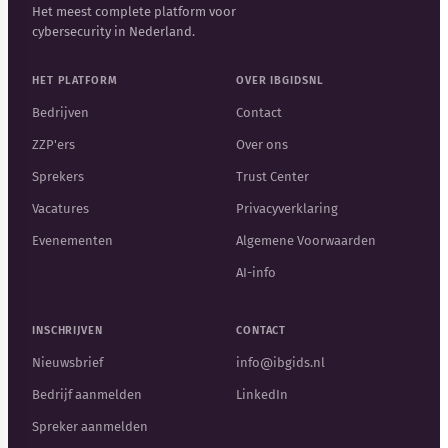
Het meest complete platform voor
cybersecurity in Nederland.
HET PLATFORM
OVER IBGIDSNL
Bedrijven
Contact
ZZP'ers
Over ons
Sprekers
Trust Center
Vacatures
Privacyverklaring
Evenementen
Algemene Voorwaarden
AI-info
INSCHRIJVEN
CONTACT
Nieuwsbrief
info@ibgids.nl
Bedrijf aanmelden
LinkedIn
Spreker aanmelden