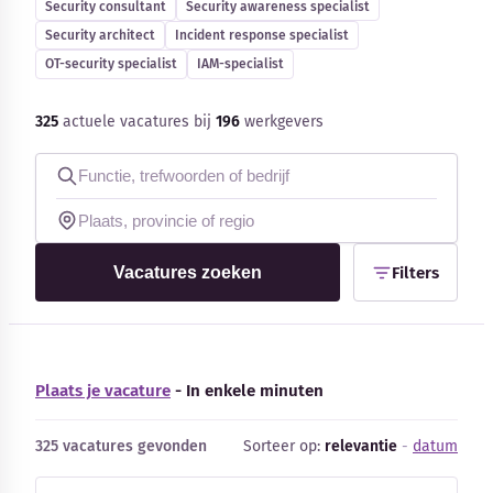
Security consultant
Security awareness specialist
Blog
Security architect
Incident response specialist
OT-security specialist
IAM-specialist
Bedrijfsupdates
325
actuele vacatures bij
196
werkgevers
Externe bronnen
Woordenboek
Auteurs
Vacatures zoeken
Filters
Plaats je vacature
- In enkele minuten
325 vacatures gevonden
Sorteer op:
relevantie
-
datum