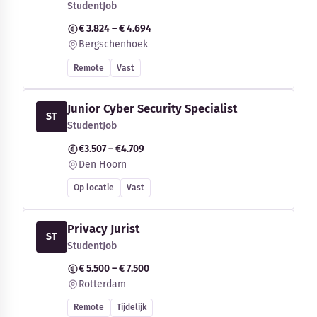
StudentJob
€ 3.824 – € 4.694
Bergschenhoek
Remote
Vast
Junior Cyber Security Specialist
ST
StudentJob
€3.507 – €4.709
Den Hoorn
Op locatie
Vast
Privacy Jurist
ST
StudentJob
€ 5.500 – € 7.500
Rotterdam
Remote
Tijdelijk