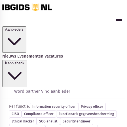
Aanbieders
Nieuws
Evenementen
Vacatures
Kennisbank
Cybersecurity-vacatures
Word partner
Vind aanbieder
Per functie:
Information security officer
Privacy officer
CISO
Compliance officer
Functionaris gegevensbescherming
Kennisbank
Ethical hacker
SOC-analist
Security engineer