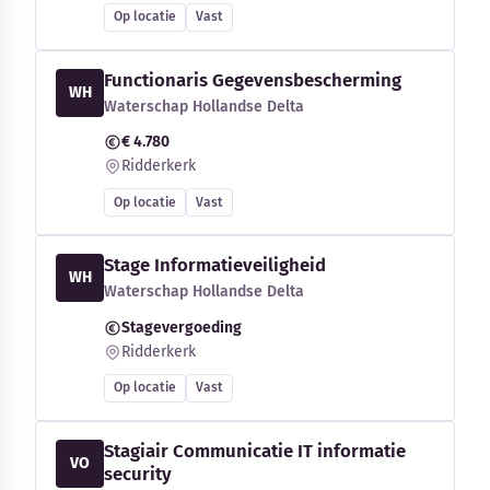
Op locatie
Vast
Functionaris Gegevensbescherming
WH
Waterschap Hollandse Delta
€ 4.780
Ridderkerk
Op locatie
Vast
Stage Informatieveiligheid
WH
Waterschap Hollandse Delta
Stagevergoeding
Ridderkerk
Op locatie
Vast
Stagiair Communicatie IT informatie
VO
security