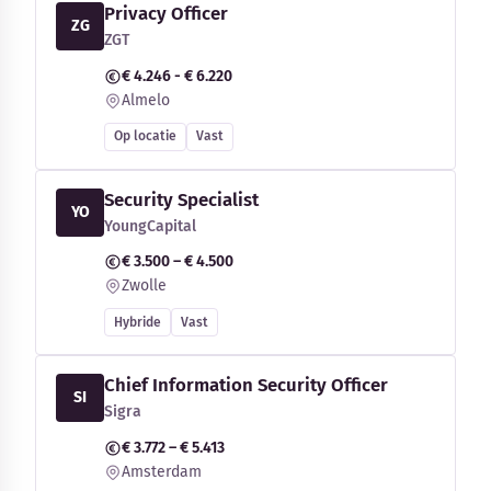
Privacy Officer
ZG
ZGT
€ 4.246 - € 6.220
Almelo
Op locatie
Vast
Security Specialist
YO
YoungCapital
€ 3.500 – € 4.500
Zwolle
Hybride
Vast
Chief Information Security Officer
SI
Sigra
€ 3.772 – € 5.413
Amsterdam