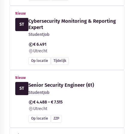
Nieuw
Cybersecurity Monitoring & Reporting
ST
Expert
StudentJob
€ 6.491
Utrecht
Op locatie
Tijdelijk
Nieuw
Senior Security Engineer (61)
ST
StudentJob
€ 4.488 – € 7.515
Utrecht
Op locatie
ZZP