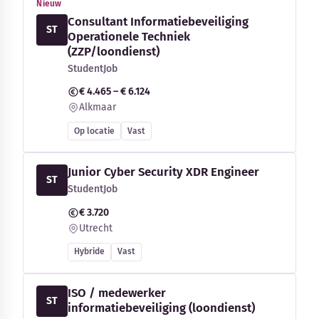
Nieuw
Consultant Informatiebeveiliging
ST
Operationele Techniek
(ZZP/loondienst)
StudentJob
€ 4.465 – € 6.124
Alkmaar
Op locatie
Vast
Junior Cyber Security XDR Engineer
ST
StudentJob
€ 3.720
Utrecht
Hybride
Vast
ISO / medewerker
ST
informatiebeveiliging (loondienst)