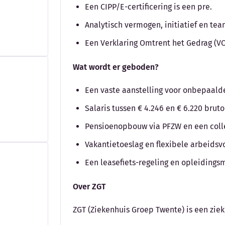
Een CIPP/E-certificering is een pre.
Analytisch vermogen, initiatief en te
Een Verklaring Omtrent het Gedrag (VO
Wat wordt er geboden?
Een vaste aanstelling voor onbepaalde 
Salaris tussen € 4.246 en € 6.220 bru
Pensioenopbouw via PFZW en een colle
Vakantietoeslag en flexibele arbeids
Een leasefiets-regeling en opleidings
Over ZGT
ZGT (Ziekenhuis Groep Twente) is een zie