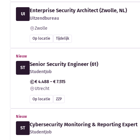
Enterprise Security Architect (Zwolle, NL)
UI
Uitzendbureau
Zwolle
Op locatie
Tijdelijk
Nieuw
Senior Security Engineer (61)
ST
StudentJob
€ 4.488 – € 7.515
Utrecht
Op locatie
ZZP
Nieuw
Cybersecurity Monitoring & Reporting Expert
ST
StudentJob