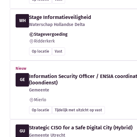
Stage Informatieveiligheid
WH
Waterschap Hollandse Delta
Stagevergoeding
Ridderkerk
Op locatie
Vast
Nieuw
Information Security Officer / ENSIA coordina
GE
(loondienst)
Gemeente
Mierlo
Op locatie
Tijdelijk met uitzicht op vast
Strategic CISO for a Safe Digital City (Hybrid)
GU
Gemeente Utrecht