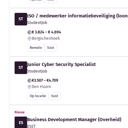
ISO / medewerker informatiebeveiliging (loon
ST
StudentJob
€ 3.824 – € 4.694
Bergschenhoek
Remote
Vast
Junior Cyber Security Specialist
ST
StudentJob
€3.507 – €4.709
Den Hoorn
Op locatie
Vast
Nieuw
Business Development Manager (Overheid)
ES
ESET