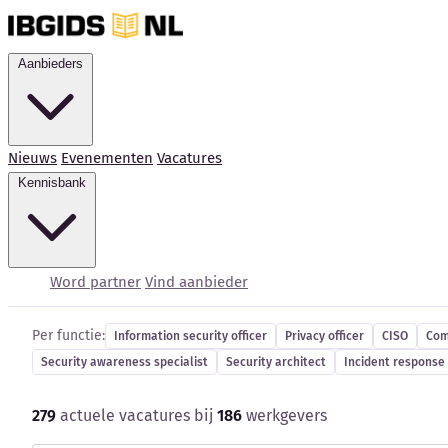
Aanbieders
Nieuws
Evenementen
Vacatures
Kennisbank
Cybersecurity-vacatur
Word partner
Vind aanbieder
Per functie:
Information security officer
Privacy officer
CISO
Com
Security awareness specialist
Security architect
Incident response 
279
actuele vacatures bij
186
werkgevers