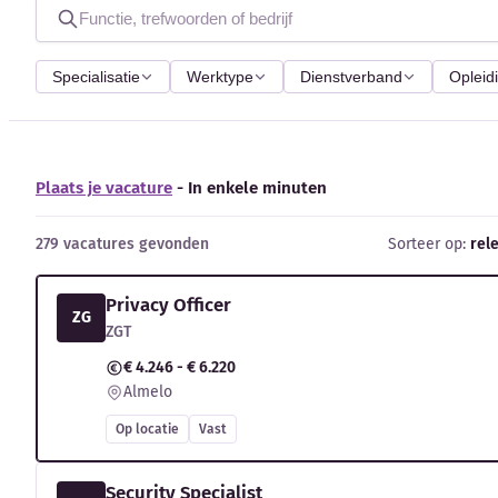
Specialisatie
Werktype
Dienstverband
Opleid
Plaats je vacature
- In enkele minuten
279 vacatures gevonden
Sorteer op:
rel
Privacy Officer
ZG
ZGT
€ 4.246 - € 6.220
Almelo
Op locatie
Vast
Security Specialist