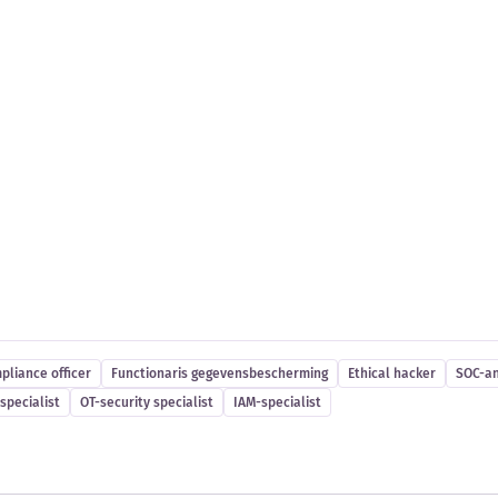
es
pliance officer
Functionaris gegevensbescherming
Ethical hacker
SOC-an
specialist
OT-security specialist
IAM-specialist