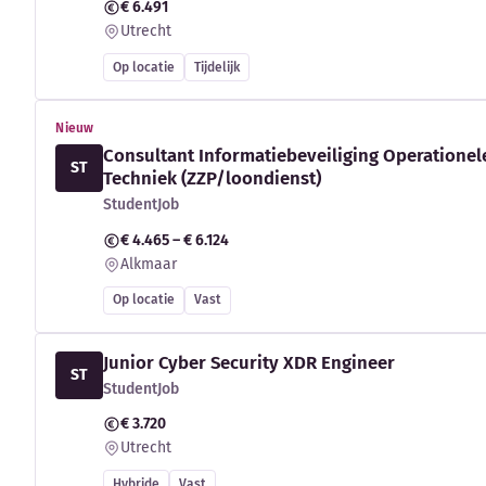
€ 6.491
Utrecht
Op locatie
Tijdelijk
Nieuw
Consultant Informatiebeveiliging Operationel
ST
Techniek (ZZP/loondienst)
StudentJob
€ 4.465 – € 6.124
Alkmaar
Op locatie
Vast
Junior Cyber Security XDR Engineer
ST
StudentJob
€ 3.720
Utrecht
Hybride
Vast