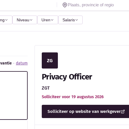
ing
Niveau
Uren
Salaris
ZG
evantie
-
datum
Privacy Officer
ZGT
Solliciteer voor 19 augustus 2026
Solliciteer op website van werkgever