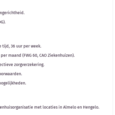
amgerichtheid.
G).
tijd, 36 uur per week.
to per maand (FWG 60, CAO Ziekenhuizen).
ctieve zorgverzekering.
voorwaarden.
mogelijkheden.
kenhuisorganisatie met locaties in Almelo en Hengelo.