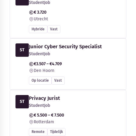
StudentJob
€ 3.720
Utrecht
Hybride
Vast
Junior Cyber Security Specialist
ST
StudentJob
€3.507 – €4.709
Den Hoorn
Op locatie
Vast
Privacy Jurist
ST
StudentJob
€ 5.500 – € 7.500
Rotterdam
Remote
Tijdelijk