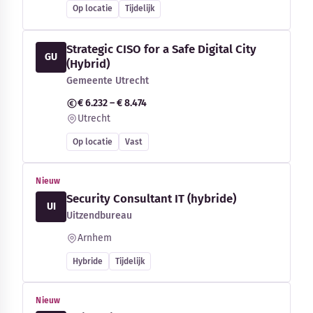
Op locatie
Tijdelijk
Strategic CISO for a Safe Digital City
GU
(Hybrid)
Gemeente Utrecht
€ 6.232 – € 8.474
Utrecht
Op locatie
Vast
Nieuw
Security Consultant IT (hybride)
UI
Uitzendbureau
Arnhem
Hybride
Tijdelijk
Nieuw