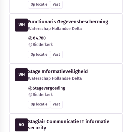
Op locatie
Vast
Functionaris Gegevensbescherming
WH
Waterschap Hollandse Delta
€ 4.780
Ridderkerk
Op locatie
Vast
Stage Informatieveiligheid
WH
Waterschap Hollandse Delta
Stagevergoeding
Ridderkerk
Op locatie
Vast
Stagiair Communicatie IT informatie
VO
security