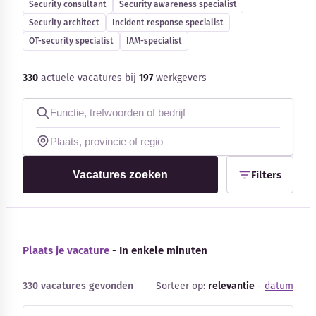
Security consultant
Security awareness specialist
Blog
Security architect
Incident response specialist
OT-security specialist
IAM-specialist
Bedrijfsupdates
330
actuele vacatures bij
197
werkgevers
Externe bronnen
Woordenboek
Auteurs
Vacatures zoeken
Filters
Plaats je vacature
- In enkele minuten
330 vacatures gevonden
Sorteer op:
relevantie
-
datum