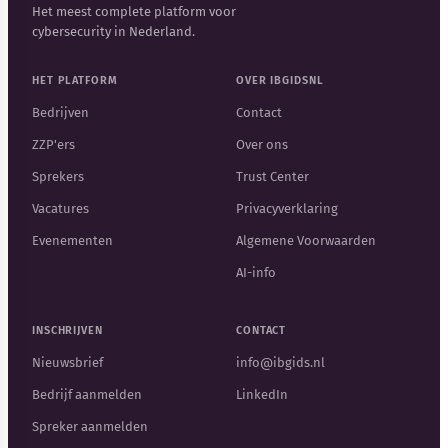
Het meest complete platform voor
cybersecurity in Nederland.
HET PLATFORM
OVER IBGIDSNL
Bedrijven
Contact
ZZP'ers
Over ons
Sprekers
Trust Center
Vacatures
Privacyverklaring
Evenementen
Algemene Voorwaarden
AI-info
INSCHRIJVEN
CONTACT
Nieuwsbrief
info@ibgids.nl
Bedrijf aanmelden
LinkedIn
Spreker aanmelden