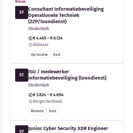
Nieuw
Consultant Informatiebeveiliging
ST
Operationele Techniek
(ZZP/loondienst)
StudentJob
€ 4.465 – € 6.124
Alkmaar
Op locatie
Vast
ISO / medewerker
ST
informatiebeveiliging (loondienst)
StudentJob
€ 3.824 – € 4.694
Bergschenhoek
Remote
Vast
Junior Cyber Security XDR Engineer
ST