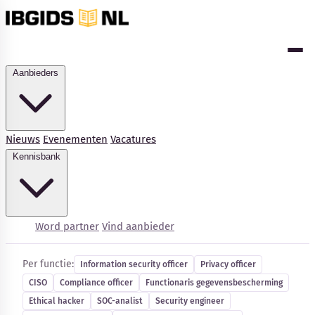
Aanbieders
Nieuws
Evenementen
Vacatures
Kennisbank
Cybersecurity-vacatures
Word partner
Vind aanbieder
Per functie:
Information security officer
Privacy officer
CISO
Compliance officer
Functionaris gegevensbescherming
Kennisbank
Ethical hacker
SOC-analist
Security engineer