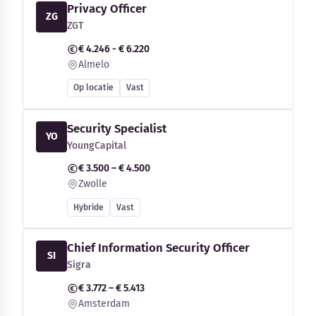
Privacy Officer
ZG
ZGT
€ 4.246 - € 6.220
Almelo
Op locatie
Vast
Security Specialist
YO
YoungCapital
€ 3.500 – € 4.500
Zwolle
Hybride
Vast
Chief Information Security Officer
SI
Sigra
€ 3.772 – € 5.413
Amsterdam