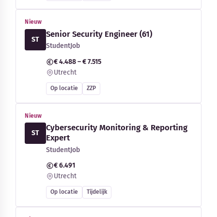
Nieuw
Senior Security Engineer (61)
ST
StudentJob
€ 4.488 – € 7.515
Utrecht
Op locatie
ZZP
Nieuw
Cybersecurity Monitoring & Reporting
ST
Expert
StudentJob
€ 6.491
Utrecht
Op locatie
Tijdelijk