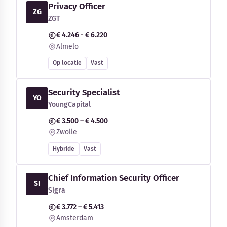
Privacy Officer
ZG
ZGT
€ 4.246 - € 6.220
Almelo
Op locatie
Vast
Security Specialist
YO
YoungCapital
€ 3.500 – € 4.500
Zwolle
Hybride
Vast
Chief Information Security Officer
SI
Sigra
€ 3.772 – € 5.413
Amsterdam