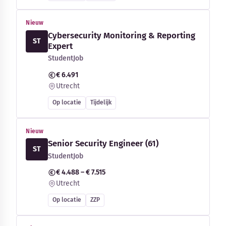
Nieuw
Cybersecurity Monitoring & Reporting
ST
Expert
StudentJob
€ 6.491
Utrecht
Op locatie
Tijdelijk
Nieuw
Senior Security Engineer (61)
ST
StudentJob
€ 4.488 – € 7.515
Utrecht
Op locatie
ZZP