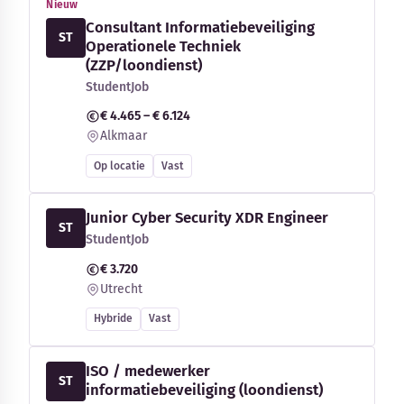
Nieuw
Consultant Informatiebeveiliging
ST
Operationele Techniek
(ZZP/loondienst)
StudentJob
€ 4.465 – € 6.124
Alkmaar
Op locatie
Vast
Junior Cyber Security XDR Engineer
ST
StudentJob
€ 3.720
Utrecht
Hybride
Vast
ISO / medewerker
ST
informatiebeveiliging (loondienst)