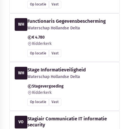
Op locatie
Vast
Functionaris Gegevensbescherming
WH
Waterschap Hollandse Delta
€ 4.780
Ridderkerk
Op locatie
Vast
Stage Informatieveiligheid
WH
Waterschap Hollandse Delta
Stagevergoeding
Ridderkerk
Op locatie
Vast
Stagiair Communicatie IT informatie
VO
security