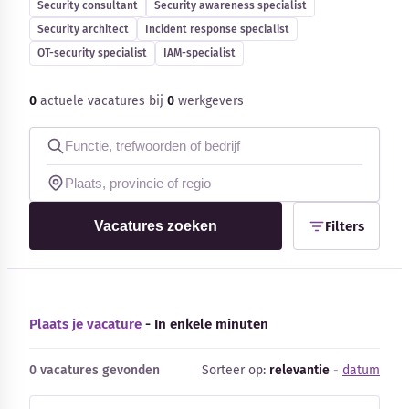
Security consultant
Security awareness specialist
Blog
Security architect
Incident response specialist
OT-security specialist
IAM-specialist
Bedrijfsupdates
0
actuele vacatures bij
0
werkgevers
Externe bronnen
Woordenboek
Auteurs
Vacatures zoeken
Filters
Plaats je vacature
- In enkele minuten
0 vacatures gevonden
Sorteer op:
relevantie
-
datum