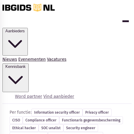
Aanbieders
Nieuws
Evenementen
Vacatures
Kennisbank
Cybersecurity-vacatures
Word partner
Vind aanbieder
Per functie:
Information security officer
Privacy officer
CISO
Compliance officer
Functionaris gegevensbescherming
Kennisbank
Ethical hacker
SOC-analist
Security engineer