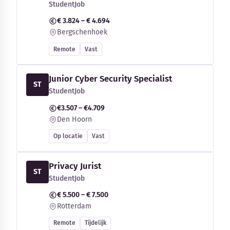
StudentJob
€ 3.824 – € 4.694
Bergschenhoek
Remote
Vast
Junior Cyber Security Specialist
ST
StudentJob
€3.507 – €4.709
Den Hoorn
Op locatie
Vast
Privacy Jurist
ST
StudentJob
€ 5.500 – € 7.500
Rotterdam
Remote
Tijdelijk