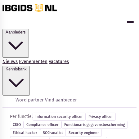
Aanbieders
Nieuws
Evenementen
Vacatures
Kennisbank
Cybersecurity-vacatures
Word partner
Vind aanbieder
Per functie:
Information security officer
Privacy officer
CISO
Compliance officer
Functionaris gegevensbescherming
Kennisbank
Ethical hacker
SOC-analist
Security engineer