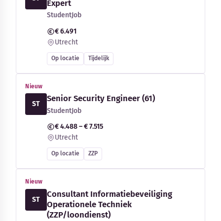
Expert
StudentJob
€ 6.491
Utrecht
Op locatie
Tijdelijk
Nieuw
Senior Security Engineer (61)
ST
StudentJob
€ 4.488 – € 7.515
Utrecht
Op locatie
ZZP
Nieuw
Consultant Informatiebeveiliging
ST
Operationele Techniek
(ZZP/loondienst)