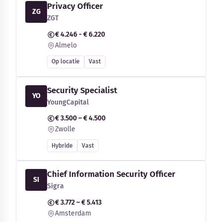
Privacy Officer
ZG
ZGT
€ 4.246 - € 6.220
Almelo
Op locatie
Vast
Security Specialist
YO
YoungCapital
€ 3.500 – € 4.500
Zwolle
Hybride
Vast
Chief Information Security Officer
SI
Sigra
€ 3.772 – € 5.413
Amsterdam