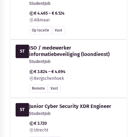
StudentJob
€ 4.465 – € 6.124
Alkmaar
Op locatie
Vast
ISO / medewerker
ST
informatiebeveiliging (loondienst)
StudentJob
€ 3.824 – € 4.694
Bergschenhoek
Remote
Vast
Junior Cyber Security XDR Engineer
ST
StudentJob
€ 3.720
Utrecht