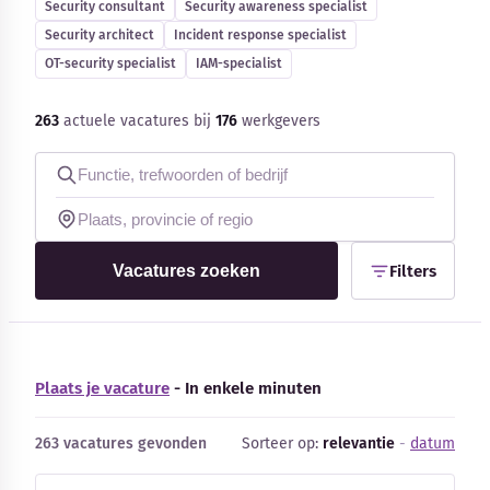
Security consultant
Security awareness specialist
Blog
Security architect
Incident response specialist
OT-security specialist
IAM-specialist
Bedrijfsupdates
263
actuele vacatures bij
176
werkgevers
Externe bronnen
Woordenboek
Auteurs
Vacatures zoeken
Filters
Plaats je vacature
- In enkele minuten
263 vacatures gevonden
Sorteer op:
relevantie
-
datum