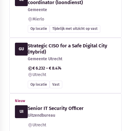
coordinator (loondienst)
Gemeente
Mierlo
Op locatie
Tijdelijk met uitzicht op vast
Strategic CISO for a Safe Digital City
GU
(Hybrid)
Gemeente Utrecht
€ 6.232 – € 8.474
Utrecht
Op locatie
Vast
Nieuw
Senior IT Security Officer
UI
Uitzendbureau
Utrecht