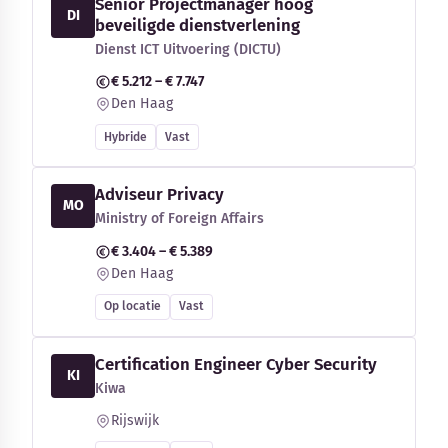
Senior Projectmanager hoog
DI
beveiligde dienstverlening
Dienst ICT Uitvoering (DICTU)
€ 5.212 – € 7.747
Den Haag
Hybride
Vast
Adviseur Privacy
MO
Ministry of Foreign Affairs
€ 3.404 – € 5.389
Den Haag
Op locatie
Vast
Certification Engineer Cyber Security
KI
Kiwa
Rijswijk