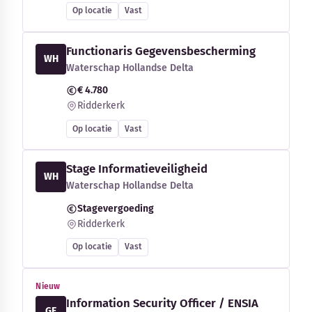
Op locatie
Vast
Functionaris Gegevensbescherming
WH
Waterschap Hollandse Delta
€ 4.780
Ridderkerk
Op locatie
Vast
Stage Informatieveiligheid
WH
Waterschap Hollandse Delta
Stagevergoeding
Ridderkerk
Op locatie
Vast
Nieuw
Information Security Officer / ENSIA
GE