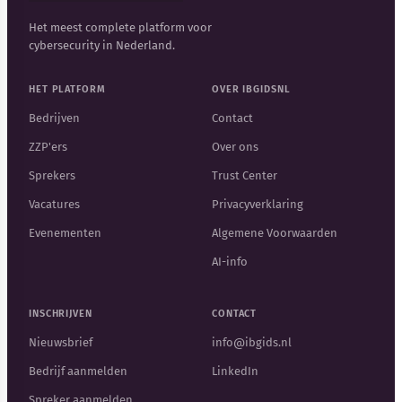
Het meest complete platform voor
cybersecurity in Nederland.
HET PLATFORM
OVER IBGIDSNL
Bedrijven
Contact
ZZP'ers
Over ons
Sprekers
Trust Center
Vacatures
Privacyverklaring
Evenementen
Algemene Voorwaarden
AI-info
INSCHRIJVEN
CONTACT
Nieuwsbrief
info@ibgids.nl
Bedrijf aanmelden
LinkedIn
Spreker aanmelden