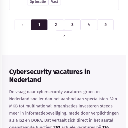
Op locatie
Vast
‹
1
2
3
4
5
›
Cybersecurity vacatures in
Nederland
De vraag naar cybersecurity vacatures groeit in
Nederland sneller dan het aanbod aan specialisten. Van
MKB tot multinational: organisaties investeren steeds
meer in informatiebeveiliging, mede door verplichtingen
als NIS2 en DORA. Dat vertaalt zich direct in het aantal
openstaande functies:
263
actuele vacatures bij
176