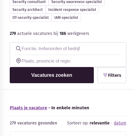
Security consultant
Security awareness specialist
Blog
Security architect
Incident response specialist
OT-security specialist
IAM-specialist
Bedrijfsupdates
279
actuele vacatures bij
186
werkgevers
Externe bronnen
Woordenboek
Auteurs
Vacatures zoeken
Filters
Plaats je vacature
- In enkele minuten
279 vacatures gevonden
Sorteer op:
relevantie
-
datum