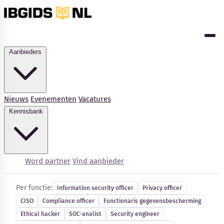
Aanbieders
Nieuws
Evenementen
Vacatures
Kennisbank
Cybersecurity-vacatures
Word partner
Vind aanbieder
Per functie:
Information security officer
Privacy officer
CISO
Compliance officer
Functionaris gegevensbescherming
Kennisbank
Ethical hacker
SOC-analist
Security engineer