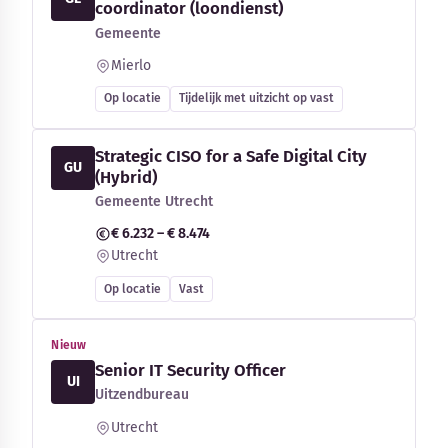
coordinator (loondienst)
Gemeente
Mierlo
Op locatie
Tijdelijk met uitzicht op vast
Strategic CISO for a Safe Digital City
GU
(Hybrid)
Gemeente Utrecht
€ 6.232 – € 8.474
Utrecht
Op locatie
Vast
Nieuw
Senior IT Security Officer
UI
Uitzendbureau
Utrecht