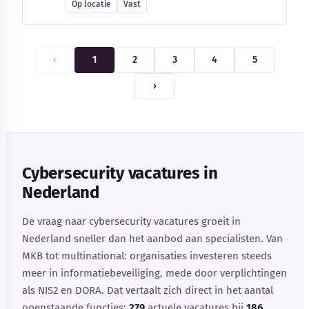
Op locatie
Vast
‹
1
2
3
4
5
›
Cybersecurity vacatures in
Nederland
De vraag naar cybersecurity vacatures groeit in
Nederland sneller dan het aanbod aan specialisten. Van
MKB tot multinational: organisaties investeren steeds
meer in informatiebeveiliging, mede door verplichtingen
als NIS2 en DORA. Dat vertaalt zich direct in het aantal
openstaande functies:
279
actuele vacatures bij
186