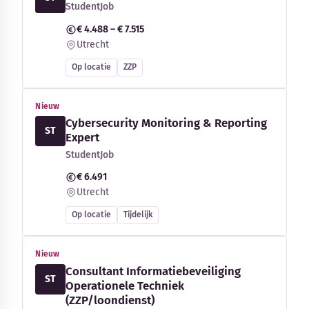
StudentJob
€ 4.488 – € 7.515
Utrecht
Op locatie
ZZP
Nieuw
Cybersecurity Monitoring & Reporting
ST
Expert
StudentJob
€ 6.491
Utrecht
Op locatie
Tijdelijk
Nieuw
Consultant Informatiebeveiliging
ST
Operationele Techniek
(ZZP/loondienst)