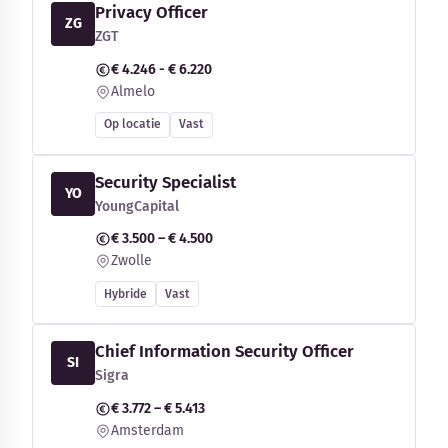
Privacy Officer
ZG
ZGT
€ 4.246 - € 6.220
Almelo
Op locatie
Vast
Security Specialist
YO
YoungCapital
€ 3.500 – € 4.500
Zwolle
Hybride
Vast
Chief Information Security Officer
SI
Sigra
€ 3.772 – € 5.413
Amsterdam