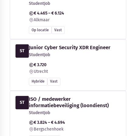
StudentJob
€ 4.465 – € 6.124
Alkmaar
Op locatie
Vast
Junior Cyber Security XDR Engineer
ST
StudentJob
€ 3.720
Utrecht
Hybride
Vast
ISO / medewerker
ST
informatiebeveiliging (loondienst)
StudentJob
€ 3.824 – € 4.694
Bergschenhoek