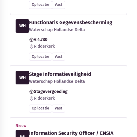
Op locatie
Vast
Functionaris Gegevensbescherming
WH
Waterschap Hollandse Delta
€ 4.780
Ridderkerk
Op locatie
Vast
Stage Informatieveiligheid
WH
Waterschap Hollandse Delta
Stagevergoeding
Ridderkerk
Op locatie
Vast
Nieuw
Information Security Officer / ENSIA
GE