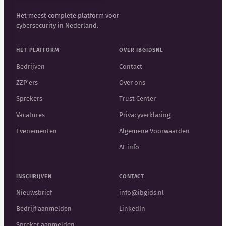
Het meest complete platform voor
cybersecurity in Nederland.
HET PLATFORM
OVER IBGIDSNL
Bedrijven
Contact
ZZP'ers
Over ons
Sprekers
Trust Center
Vacatures
Privacyverklaring
Evenementen
Algemene Voorwaarden
AI-info
INSCHRIJVEN
CONTACT
Nieuwsbrief
info@ibgids.nl
Bedrijf aanmelden
LinkedIn
Spreker aanmelden