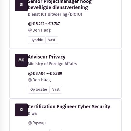
Senior Projectmanager hoog
DI
beveiligde dienstverlening
Dienst ICT Uitvoering (DICTU)
€ 5.212 – € 7.747
Den Haag
Hybride
Vast
Adviseur Privacy
MO
Ministry of Foreign Affairs
€ 3.404 – € 5.389
Den Haag
Op locatie
Vast
Certification Engineer Cyber Security
KI
Kiwa
Rijswijk