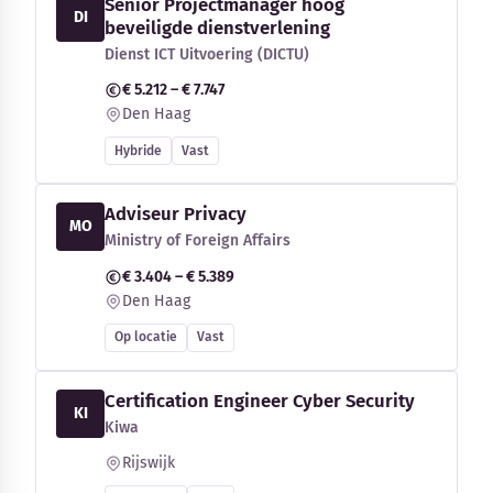
Senior Projectmanager hoog
DI
beveiligde dienstverlening
Dienst ICT Uitvoering (DICTU)
€ 5.212 – € 7.747
Den Haag
Hybride
Vast
Adviseur Privacy
MO
Ministry of Foreign Affairs
€ 3.404 – € 5.389
Den Haag
Op locatie
Vast
Certification Engineer Cyber Security
KI
Kiwa
Rijswijk