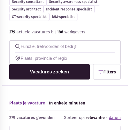
Security consultant
Security awareness specialist
Blog
Security architect
Incident response specialist
OT-security specialist
IAM-specialist
Bedrijfsupdates
279
actuele vacatures bij
186
werkgevers
Externe bronnen
Woordenboek
Auteurs
Vacatures zoeken
Filters
Plaats je vacature
- In enkele minuten
279 vacatures gevonden
Sorteer op:
relevantie
-
datum