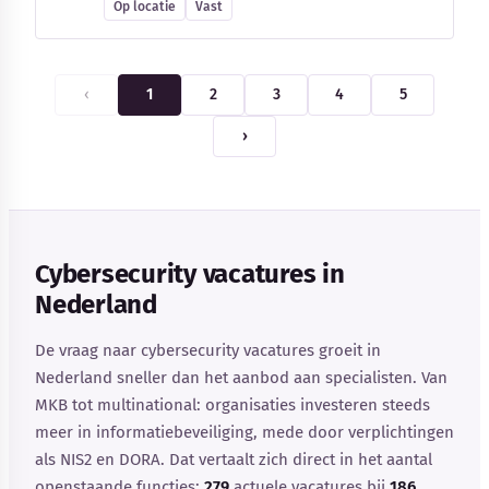
Op locatie
Vast
‹
1
2
3
4
5
›
Cybersecurity vacatures in
Nederland
De vraag naar cybersecurity vacatures groeit in
Nederland sneller dan het aanbod aan specialisten. Van
MKB tot multinational: organisaties investeren steeds
meer in informatiebeveiliging, mede door verplichtingen
als NIS2 en DORA. Dat vertaalt zich direct in het aantal
openstaande functies:
279
actuele vacatures bij
186