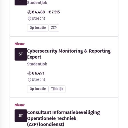
StudentJob
€ 4.488 – € 7.515
Utrecht
Op locatie
ZZP
Nieuw
Cybersecurity Monitoring & Reporting
ST
Expert
StudentJob
€ 6.491
Utrecht
Op locatie
Tijdelijk
Nieuw
Consultant Informatiebeveiliging
ST
Operationele Techniek
(ZZP/loondienst)