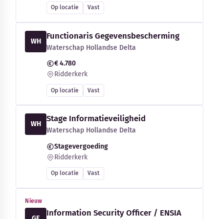
Op locatie
Vast
Functionaris Gegevensbescherming
WH
Waterschap Hollandse Delta
€ 4.780
Ridderkerk
Op locatie
Vast
Stage Informatieveiligheid
WH
Waterschap Hollandse Delta
Stagevergoeding
Ridderkerk
Op locatie
Vast
Nieuw
Information Security Officer / ENSIA
GE