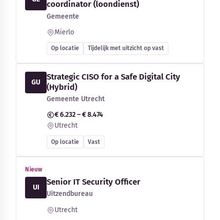
coordinator (loondienst)
Gemeente
Mierlo
Op locatie
Tijdelijk met uitzicht op vast
Strategic CISO for a Safe Digital City
GU
(Hybrid)
Gemeente Utrecht
€ 6.232 – € 8.474
Utrecht
Op locatie
Vast
Nieuw
Senior IT Security Officer
UI
Uitzendbureau
Utrecht