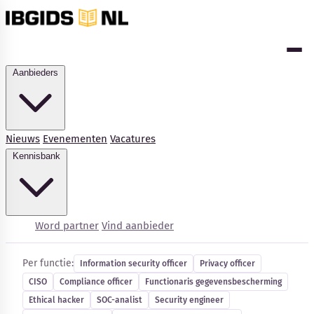
Aanbieders
Nieuws
Evenementen
Vacatures
Kennisbank
Cybersecurity-vacatures
Word partner
Vind aanbieder
Per functie:
Information security officer
Privacy officer
CISO
Compliance officer
Functionaris gegevensbescherming
Kennisbank
Ethical hacker
SOC-analist
Security engineer