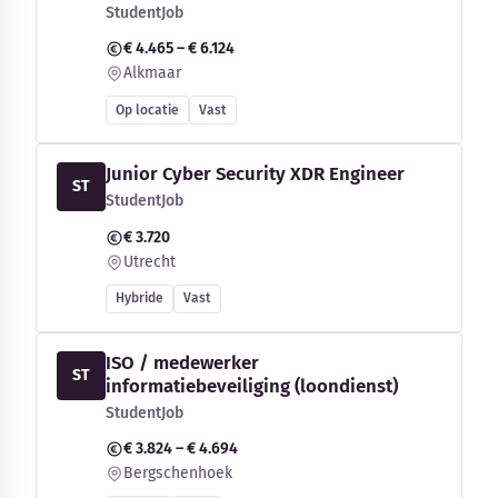
StudentJob
€ 4.465 – € 6.124
Alkmaar
Op locatie
Vast
Junior Cyber Security XDR Engineer
ST
StudentJob
€ 3.720
Utrecht
Hybride
Vast
ISO / medewerker
ST
informatiebeveiliging (loondienst)
StudentJob
€ 3.824 – € 4.694
Bergschenhoek