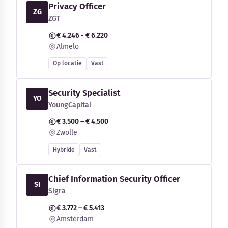
Privacy Officer
ZG
ZGT
€ 4.246 - € 6.220
Almelo
Op locatie
Vast
Security Specialist
YO
YoungCapital
€ 3.500 – € 4.500
Zwolle
Hybride
Vast
Chief Information Security Officer
SI
Sigra
€ 3.772 – € 5.413
Amsterdam