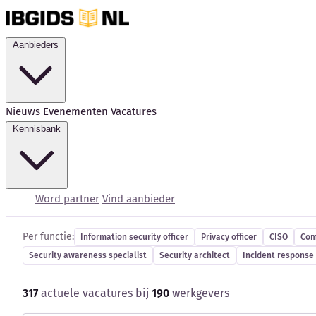
Aanbieders
Nieuws
Evenementen
Vacatures
Kennisbank
Cybersecurity-vacatur
Word partner
Vind aanbieder
Per functie:
Information security officer
Privacy officer
CISO
Com
Security awareness specialist
Security architect
Incident response 
317
actuele vacatures bij
190
werkgevers