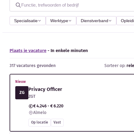
Specialisatie
Werktype
Dienstverband
Opleid
Plaats je vacature
- In enkele minuten
317 vacatures gevonden
Sorteer op:
rel
Nieuw
Privacy Officer
ZG
ZGT
€ 4.246 - € 6.220
Almelo
Op locatie
Vast