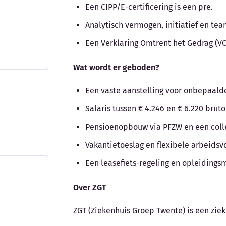
Een CIPP/E-certificering is een pre.
Analytisch vermogen, initiatief en te
Een Verklaring Omtrent het Gedrag (VO
Wat wordt er geboden?
Een vaste aanstelling voor onbepaalde 
Salaris tussen € 4.246 en € 6.220 bru
Pensioenopbouw via PFZW en een colle
Vakantietoeslag en flexibele arbeids
Een leasefiets-regeling en opleidings
Over ZGT
ZGT (Ziekenhuis Groep Twente) is een zie