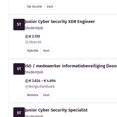
Op locatie
Vast
Junior Cyber Security XDR Engineer
ST
StudentJob
€ 3.720
Utrecht
Hybride
Vast
ISO / medewerker informatiebeveiliging (loon
ST
StudentJob
€ 3.824 – € 4.694
Bergschenhoek
Remote
Vast
Junior Cyber Security Specialist
ST
StudentJob