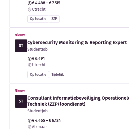
€ 4.488 – € 7.515
Utrecht
Op locatie
ZZP
Nieuw
Cybersecurity Monitoring & Reporting Expert
ST
StudentJob
€ 6.491
Utrecht
Op locatie
Tijdelijk
Nieuw
Consultant Informatiebeveiliging Operationel
ST
Techniek (ZZP/loondienst)
StudentJob
€ 4.465 – € 6.124
Alkmaar