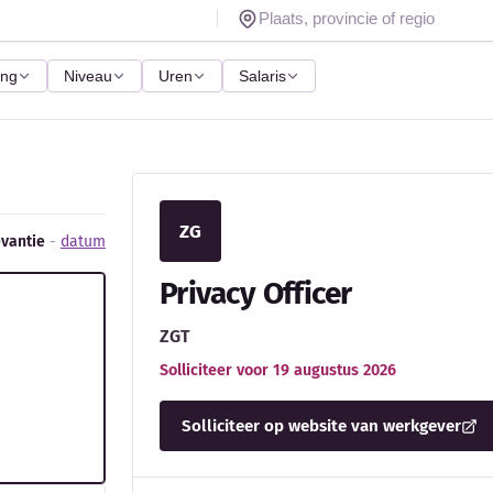
ing
Niveau
Uren
Salaris
ZG
evantie
-
datum
Privacy Officer
ZGT
Solliciteer voor 19 augustus 2026
Solliciteer op website van werkgever