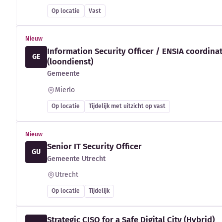
Op locatie
Vast
Nieuw
Information Security Officer / ENSIA coordina
GE
(loondienst)
Gemeente
Mierlo
Op locatie
Tijdelijk met uitzicht op vast
Nieuw
Senior IT Security Officer
GU
Gemeente Utrecht
Utrecht
Op locatie
Tijdelijk
Strategic CISO for a Safe Digital City (Hybrid)