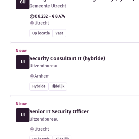
GU
Gemeente Utrecht
€ 6.232 – € 8.474
Utrecht
Op locatie
Vast
Nieuw
Security Consultant IT (hybride)
UI
Uitzendbureau
Arnhem
Hybride
Tijdelijk
Nieuw
Senior IT Security Officer
UI
Uitzendbureau
Utrecht