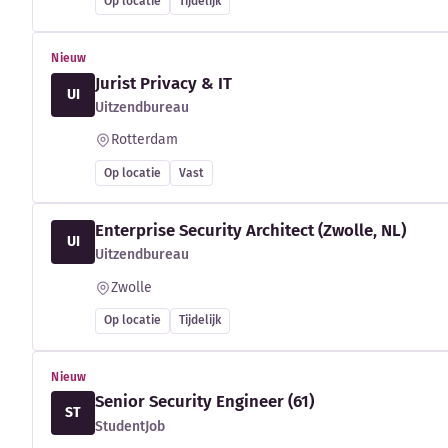
Op locatie
Tijdelijk
Nieuw
Jurist Privacy & IT
UI
Uitzendbureau
Rotterdam
Op locatie
Vast
Enterprise Security Architect (Zwolle, NL)
UI
Uitzendbureau
Zwolle
Op locatie
Tijdelijk
Nieuw
Senior Security Engineer (61)
ST
StudentJob