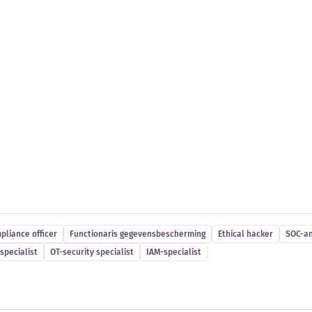
es
pliance officer
Functionaris gegevensbescherming
Ethical hacker
SOC-an
specialist
OT-security specialist
IAM-specialist