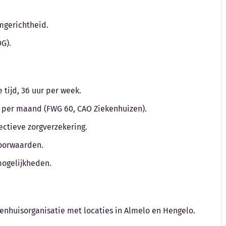
amgerichtheid.
G).
tijd, 36 uur per week.
to per maand (FWG 60, CAO Ziekenhuizen).
ctieve zorgverzekering.
voorwaarden.
mogelijkheden.
kenhuisorganisatie met locaties in Almelo en Hengelo.