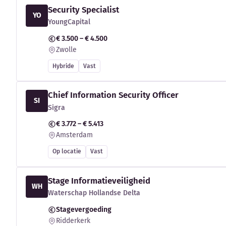
Security Specialist
YO
YoungCapital
€ 3.500 – € 4.500
Zwolle
Hybride
Vast
Chief Information Security Officer
SI
Sigra
€ 3.772 – € 5.413
Amsterdam
Op locatie
Vast
Stage Informatieveiligheid
WH
Waterschap Hollandse Delta
Stagevergoeding
Ridderkerk