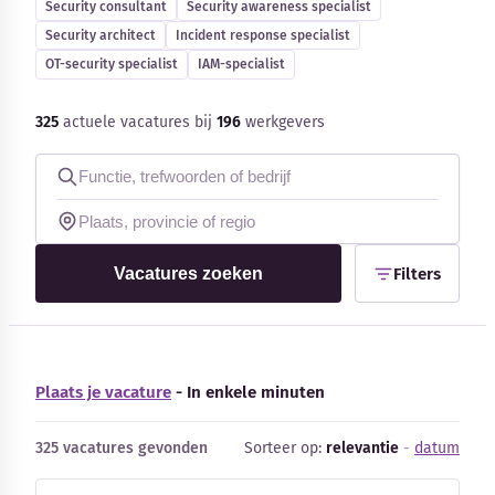
Security consultant
Security awareness specialist
Blog
Security architect
Incident response specialist
OT-security specialist
IAM-specialist
Bedrijfsupdates
325
actuele vacatures bij
196
werkgevers
Externe bronnen
Woordenboek
Auteurs
Vacatures zoeken
Filters
Plaats je vacature
- In enkele minuten
325 vacatures gevonden
Sorteer op:
relevantie
-
datum