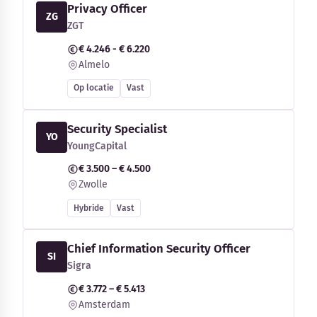
Privacy Officer
ZG
ZGT
€ 4.246 - € 6.220
Almelo
Op locatie
Vast
Security Specialist
YO
YoungCapital
€ 3.500 – € 4.500
Zwolle
Hybride
Vast
Chief Information Security Officer
SI
Sigra
€ 3.772 – € 5.413
Amsterdam