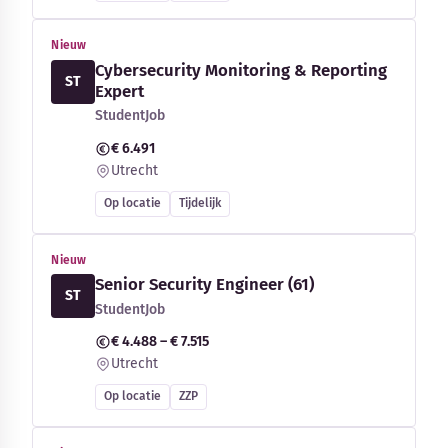
Nieuw
Cybersecurity Monitoring & Reporting
ST
Expert
StudentJob
€ 6.491
Utrecht
Op locatie
Tijdelijk
Nieuw
Senior Security Engineer (61)
ST
StudentJob
€ 4.488 – € 7.515
Utrecht
Op locatie
ZZP