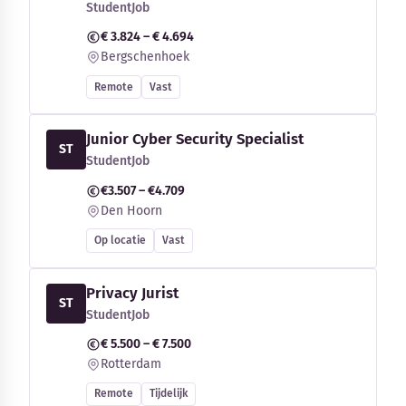
StudentJob
€ 3.824 – € 4.694
Bergschenhoek
Remote
Vast
Junior Cyber Security Specialist
ST
StudentJob
€3.507 – €4.709
Den Hoorn
Op locatie
Vast
Privacy Jurist
ST
StudentJob
€ 5.500 – € 7.500
Rotterdam
Remote
Tijdelijk