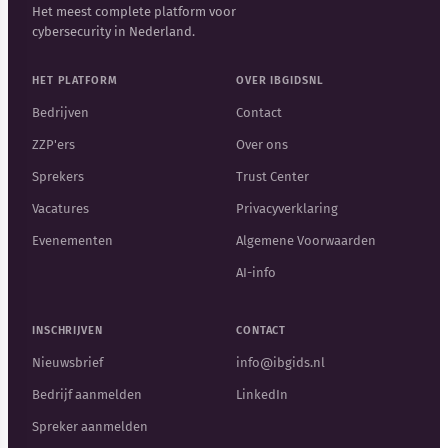
Het meest complete platform voor
cybersecurity in Nederland.
HET PLATFORM
OVER IBGIDSNL
Bedrijven
Contact
ZZP'ers
Over ons
Sprekers
Trust Center
Vacatures
Privacyverklaring
Evenementen
Algemene Voorwaarden
AI-info
INSCHRIJVEN
CONTACT
Nieuwsbrief
info@ibgids.nl
Bedrijf aanmelden
LinkedIn
Spreker aanmelden