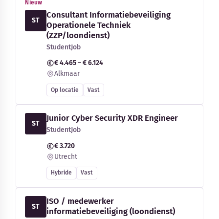
Nieuw
Consultant Informatiebeveiliging
ST
Operationele Techniek
(ZZP/loondienst)
StudentJob
€ 4.465 – € 6.124
Alkmaar
Op locatie
Vast
Junior Cyber Security XDR Engineer
ST
StudentJob
€ 3.720
Utrecht
Hybride
Vast
ISO / medewerker
ST
informatiebeveiliging (loondienst)