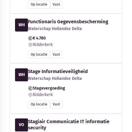
Op locatie
Vast
Functionaris Gegevensbescherming
WH
Waterschap Hollandse Delta
€ 4.780
Ridderkerk
Op locatie
Vast
Stage Informatieveiligheid
WH
Waterschap Hollandse Delta
Stagevergoeding
Ridderkerk
Op locatie
Vast
Stagiair Communicatie IT informatie
VO
security