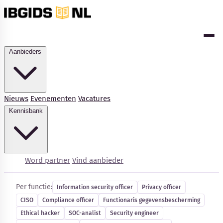
Aanbieders
Nieuws
Evenementen
Vacatures
Kennisbank
Cybersecurity-vacatures
Word partner
Vind aanbieder
Per functie:
Information security officer
Privacy officer
CISO
Compliance officer
Functionaris gegevensbescherming
Kennisbank
Ethical hacker
SOC-analist
Security engineer