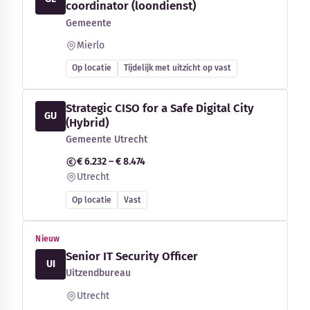
coordinator (loondienst)
Gemeente
Mierlo
Op locatie
Tijdelijk met uitzicht op vast
Strategic CISO for a Safe Digital City
GU
(Hybrid)
Gemeente Utrecht
€ 6.232 – € 8.474
Utrecht
Op locatie
Vast
Nieuw
Senior IT Security Officer
UI
Uitzendbureau
Utrecht