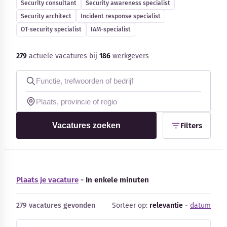
Security consultant
Security awareness specialist
Blog
Security architect
Incident response specialist
OT-security specialist
IAM-specialist
Bedrijfsupdates
279
actuele vacatures bij
186
werkgevers
Externe bronnen
Woordenboek
Auteurs
Vacatures zoeken
Filters
Plaats je vacature
- In enkele minuten
279 vacatures gevonden
Sorteer op:
relevantie
-
datum