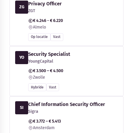
Privacy Officer
ZG
ZGT
€ 4.246 - € 6.220
Almelo
Op locatie
Vast
Security Specialist
YO
YoungCapital
€ 3.500 – € 4.500
Zwolle
Hybride
Vast
Chief Information Security Officer
SI
Sigra
€ 3.772 – € 5.413
Amsterdam