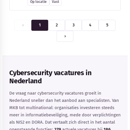
Op locatie
Vast
‹
1
2
3
4
5
›
Cybersecurity vacatures in
Nederland
De vraag naar cybersecurity vacatures groeit in
Nederland sneller dan het aanbod aan specialisten. Van
MKB tot multinational: organisaties investeren steeds
meer in informatiebeveiliging, mede door verplichtingen
als NIS2 en DORA. Dat vertaalt zich direct in het aantal
openstaande functies:
279
actuele vacatures bij
186