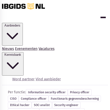
Aanbieders
Nieuws
Evenementen
Vacatures
Kennisbank
Cybersecurity-vacatures
Word partner
Vind aanbieder
Per functie:
Information security officer
Privacy officer
CISO
Compliance officer
Functionaris gegevensbescherming
Kennisbank
Ethical hacker
SOC-analist
Security engineer