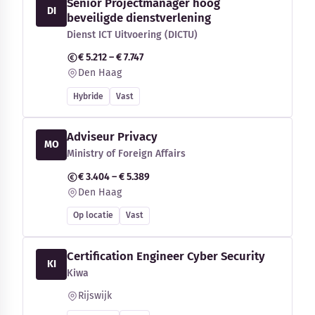
Senior Projectmanager hoog
DI
beveiligde dienstverlening
Dienst ICT Uitvoering (DICTU)
€ 5.212 – € 7.747
Den Haag
Hybride
Vast
Adviseur Privacy
MO
Ministry of Foreign Affairs
€ 3.404 – € 5.389
Den Haag
Op locatie
Vast
Certification Engineer Cyber Security
KI
Kiwa
Rijswijk