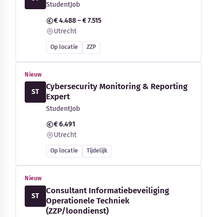
StudentJob
€ 4.488 – € 7.515
Utrecht
Op locatie
ZZP
Nieuw
Cybersecurity Monitoring & Reporting
ST
Expert
StudentJob
€ 6.491
Utrecht
Op locatie
Tijdelijk
Nieuw
Consultant Informatiebeveiliging
ST
Operationele Techniek
(ZZP/loondienst)