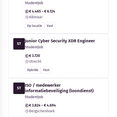
StudentJob
€ 4.465 – € 6.124
Alkmaar
Op locatie
Vast
Junior Cyber Security XDR Engineer
ST
StudentJob
€ 3.720
Utrecht
Hybride
Vast
ISO / medewerker
ST
informatiebeveiliging (loondienst)
StudentJob
€ 3.824 – € 4.694
Bergschenhoek