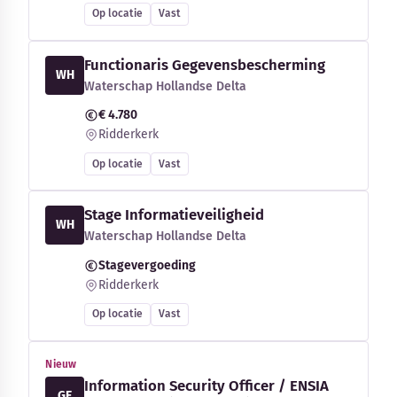
Op locatie
Vast
Functionaris Gegevensbescherming
WH
Waterschap Hollandse Delta
€ 4.780
Ridderkerk
Op locatie
Vast
Stage Informatieveiligheid
WH
Waterschap Hollandse Delta
Stagevergoeding
Ridderkerk
Op locatie
Vast
Nieuw
Information Security Officer / ENSIA
GE