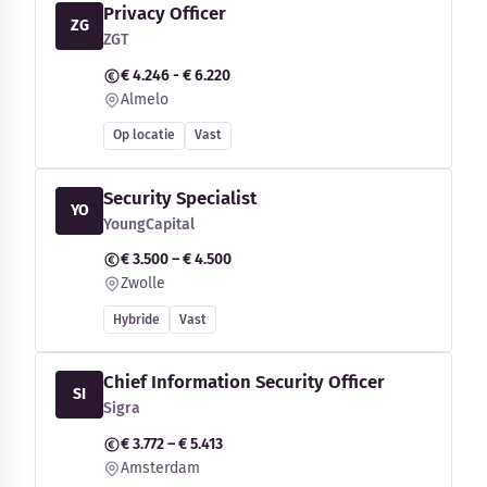
Privacy Officer
ZG
ZGT
€ 4.246 - € 6.220
Almelo
Op locatie
Vast
Security Specialist
YO
YoungCapital
€ 3.500 – € 4.500
Zwolle
Hybride
Vast
Chief Information Security Officer
SI
Sigra
€ 3.772 – € 5.413
Amsterdam