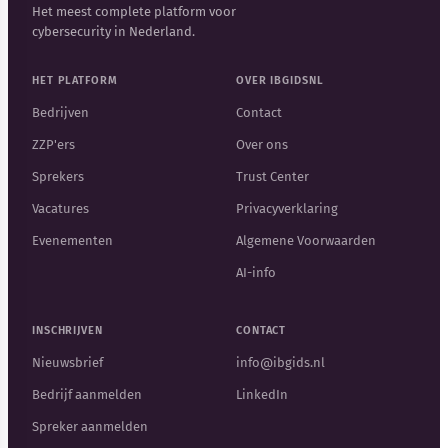
Het meest complete platform voor
cybersecurity in Nederland.
HET PLATFORM
OVER IBGIDSNL
Bedrijven
Contact
ZZP'ers
Over ons
Sprekers
Trust Center
Vacatures
Privacyverklaring
Evenementen
Algemene Voorwaarden
AI-info
INSCHRIJVEN
CONTACT
Nieuwsbrief
info@ibgids.nl
Bedrijf aanmelden
LinkedIn
Spreker aanmelden