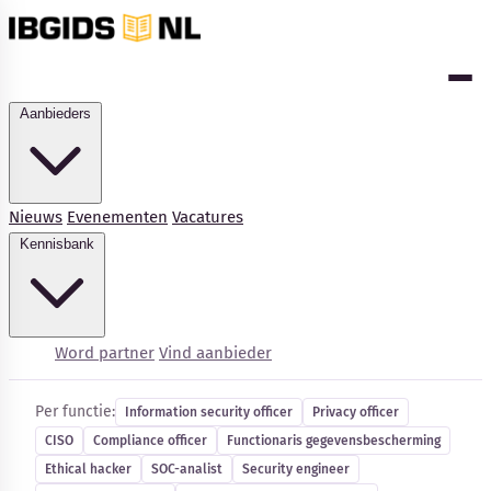
Aanbieders
Nieuws
Evenementen
Vacatures
Kennisbank
Cybersecurity-vacatures
Word partner
Vind aanbieder
Per functie:
Information security officer
Privacy officer
CISO
Compliance officer
Functionaris gegevensbescherming
Kennisbank
Ethical hacker
SOC-analist
Security engineer