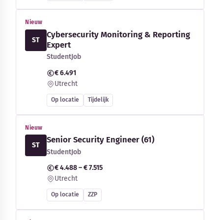
Nieuw
Cybersecurity Monitoring & Reporting
ST
Expert
StudentJob
€ 6.491
Utrecht
Op locatie
Tijdelijk
Nieuw
Senior Security Engineer (61)
ST
StudentJob
€ 4.488 – € 7.515
Utrecht
Op locatie
ZZP