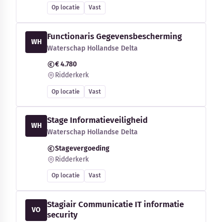
Op locatie
Vast
Functionaris Gegevensbescherming
WH
Waterschap Hollandse Delta
€ 4.780
Ridderkerk
Op locatie
Vast
Stage Informatieveiligheid
WH
Waterschap Hollandse Delta
Stagevergoeding
Ridderkerk
Op locatie
Vast
Stagiair Communicatie IT informatie
VO
security