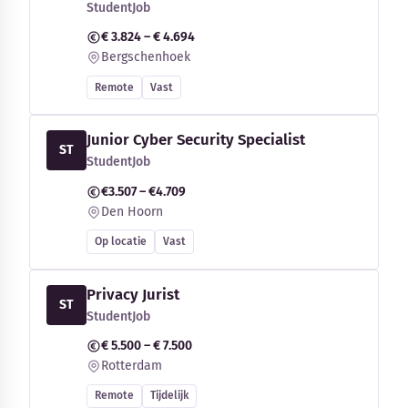
StudentJob
€ 3.824 – € 4.694
Bergschenhoek
Remote
Vast
Junior Cyber Security Specialist
ST
StudentJob
€3.507 – €4.709
Den Hoorn
Op locatie
Vast
Privacy Jurist
ST
StudentJob
€ 5.500 – € 7.500
Rotterdam
Remote
Tijdelijk