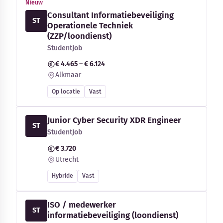
Nieuw
Consultant Informatiebeveiliging
ST
Operationele Techniek
(ZZP/loondienst)
StudentJob
€ 4.465 – € 6.124
Alkmaar
Op locatie
Vast
Junior Cyber Security XDR Engineer
ST
StudentJob
€ 3.720
Utrecht
Hybride
Vast
ISO / medewerker
ST
informatiebeveiliging (loondienst)