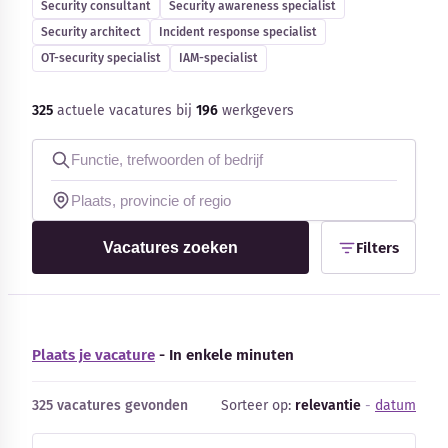
Security consultant
Security awareness specialist
Blog
Security architect
Incident response specialist
OT-security specialist
IAM-specialist
Bedrijfsupdates
325
actuele vacatures bij
196
werkgevers
Externe bronnen
Woordenboek
Auteurs
Vacatures zoeken
Filters
Plaats je vacature
- In enkele minuten
325 vacatures gevonden
Sorteer op:
relevantie
-
datum