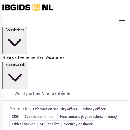
Aanbieders
Nieuws
Evenementen
Vacatures
Kennisbank
Cybersecurity-vacatures
Word partner
Vind aanbieder
Per functie:
Information security officer
Privacy officer
CISO
Compliance officer
Functionaris gegevensbescherming
Ethical hacker
SOC-analist
Security engineer