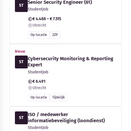
Senior Security Engineer (61)
ST
StudentJob
€ 4.488 – € 7.515
Utrecht
Op locatie
ZZP
Nieuw
Cybersecurity Monitoring & Reporting
ST
Expert
StudentJob
€ 6.491
Utrecht
Op locatie
Tijdelijk
ISO / medewerker
ST
informatiebeveiliging (loondienst)
StudentJob