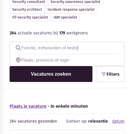
Security consultant
Security awareness specialist
Security architect
Incident response specialist
OT-security specialist
IAM-specialist
264
actuele vacatures bij
179
werkgevers
Kennisbank
Blog
Bedrijfsupdates
Vacatures zoeken
Filters
Externe bronnen
Woordenboek
Plaats je vacature
- In enkele minuten
Auteurs
264 vacatures gevonden
Sorteer op:
relevantie
-
datum