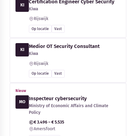
Certification Engineer Cyber Security
KI
Kiwa
Rijswijk
Op locatie
Vast
Medior OT Security Consultant
KI
Kiwa
Rijswijk
Op locatie
Vast
Nieuw
Inspecteur cybersecurity
MO
Ministry of Economic Affairs and Climate
Policy
€ 3.496 – € 5.535
Amersfoort