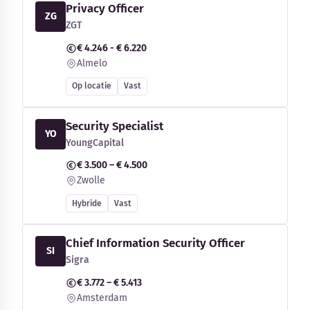
Privacy Officer
ZG
ZGT
€ 4.246 - € 6.220
Almelo
Op locatie
Vast
Security Specialist
YO
YoungCapital
€ 3.500 – € 4.500
Zwolle
Hybride
Vast
Chief Information Security Officer
SI
Sigra
€ 3.772 – € 5.413
Amsterdam