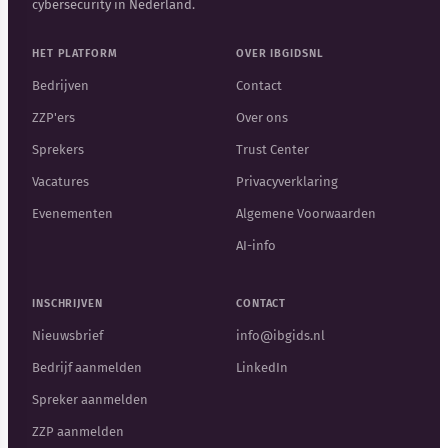
cybersecurity in Nederland.
HET PLATFORM
OVER IBGIDSNL
Bedrijven
Contact
ZZP'ers
Over ons
Sprekers
Trust Center
Vacatures
Privacyverklaring
Evenementen
Algemene Voorwaarden
AI-info
INSCHRIJVEN
CONTACT
Nieuwsbrief
info@ibgids.nl
Bedrijf aanmelden
LinkedIn
Spreker aanmelden
ZZP aanmelden