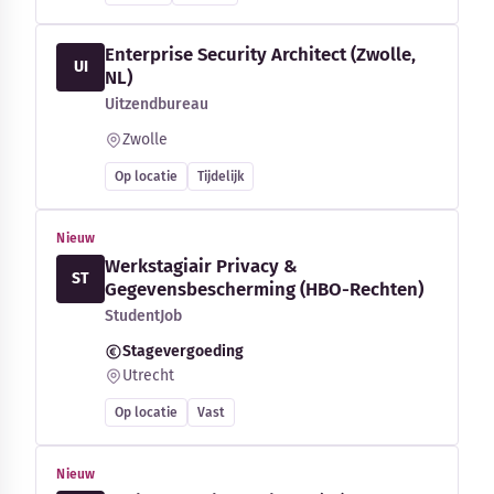
Enterprise Security Architect (Zwolle,
UI
NL)
Uitzendbureau
Zwolle
Op locatie
Tijdelijk
Nieuw
Werkstagiair Privacy &
ST
Gegevensbescherming (HBO-Rechten)
StudentJob
Stagevergoeding
Utrecht
Op locatie
Vast
Nieuw