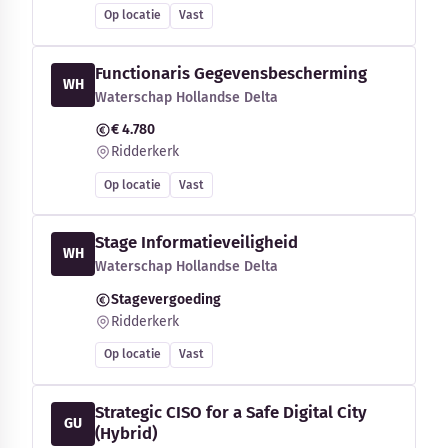
Op locatie
Vast
Functionaris Gegevensbescherming
WH
Waterschap Hollandse Delta
€ 4.780
Ridderkerk
Op locatie
Vast
Stage Informatieveiligheid
WH
Waterschap Hollandse Delta
Stagevergoeding
Ridderkerk
Op locatie
Vast
Strategic CISO for a Safe Digital City
GU
(Hybrid)