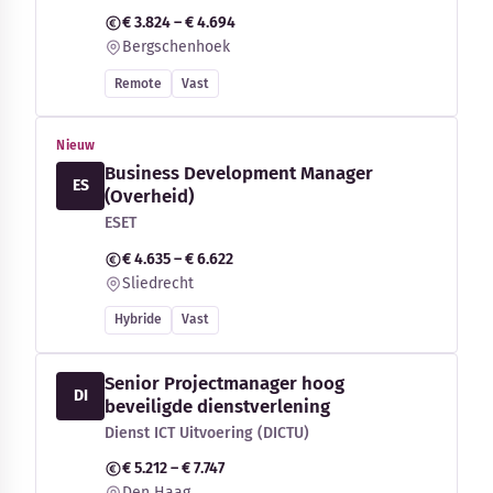
€ 3.824 – € 4.694
Bergschenhoek
Remote
Vast
Nieuw
Business Development Manager
ES
(Overheid)
ESET
€ 4.635 – € 6.622
Sliedrecht
Hybride
Vast
Senior Projectmanager hoog
DI
beveiligde dienstverlening
Dienst ICT Uitvoering (DICTU)
€ 5.212 – € 7.747
Den Haag