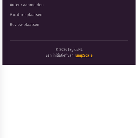
Auteur aanmelden
Vacature plaatsen
Review plaatsen
© 2026 IBgidsNL
Een initiatief van
JumpScale