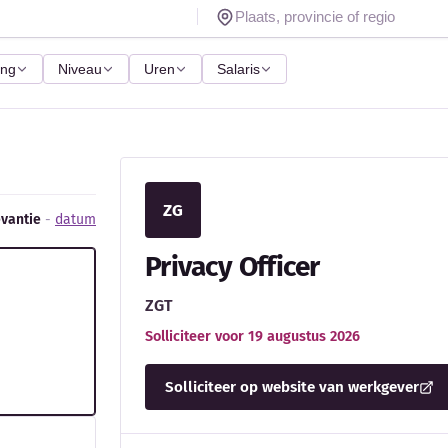
ing
Niveau
Uren
Salaris
ZG
evantie
-
datum
Privacy Officer
ZGT
Solliciteer voor 19 augustus 2026
Solliciteer op website van werkgever