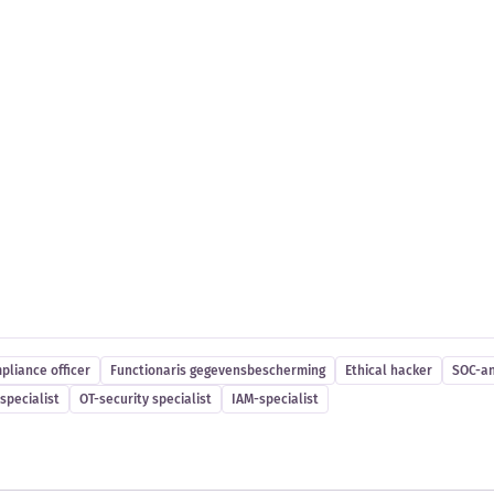
es
pliance officer
Functionaris gegevensbescherming
Ethical hacker
SOC-an
specialist
OT-security specialist
IAM-specialist