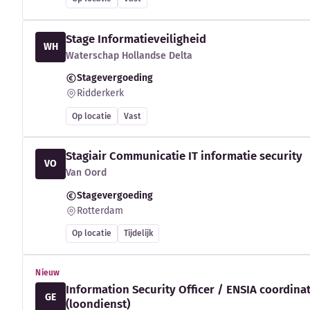
Stage Informatieveiligheid
WH
Waterschap Hollandse Delta
Stagevergoeding
Ridderkerk
Op locatie
Vast
Stagiair Communicatie IT informatie security
VO
Van Oord
Stagevergoeding
Rotterdam
Op locatie
Tijdelijk
Nieuw
Information Security Officer / ENSIA coordina
GE
(loondienst)