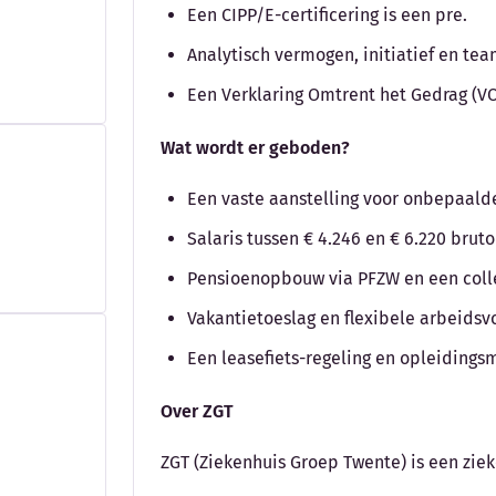
Een CIPP/E-certificering is een pre.
Analytisch vermogen, initiatief en te
Een Verklaring Omtrent het Gedrag (VO
Wat wordt er geboden?
Een vaste aanstelling voor onbepaalde 
Salaris tussen € 4.246 en € 6.220 bru
Pensioenopbouw via PFZW en een colle
Vakantietoeslag en flexibele arbeids
Een leasefiets-regeling en opleidings
Over ZGT
ZGT (Ziekenhuis Groep Twente) is een zie