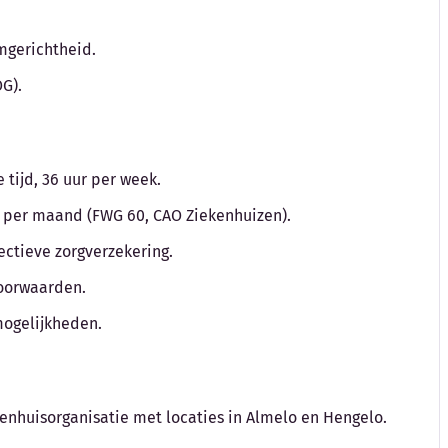
amgerichtheid.
G).
tijd, 36 uur per week.
to per maand (FWG 60, CAO Ziekenhuizen).
ctieve zorgverzekering.
voorwaarden.
mogelijkheden.
kenhuisorganisatie met locaties in Almelo en Hengelo.