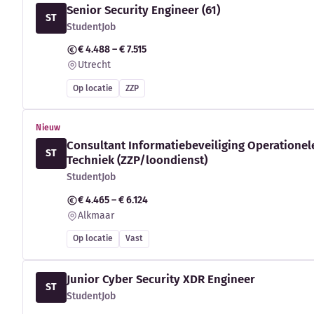
Senior Security Engineer (61)
ST
StudentJob
€ 4.488 – € 7.515
Utrecht
Op locatie
ZZP
Nieuw
Consultant Informatiebeveiliging Operationel
ST
Techniek (ZZP/loondienst)
StudentJob
€ 4.465 – € 6.124
Alkmaar
Op locatie
Vast
Junior Cyber Security XDR Engineer
ST
StudentJob