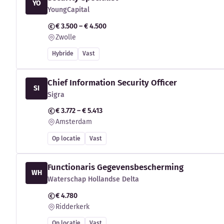
YO
YoungCapital
€ 3.500 – € 4.500
Zwolle
Hybride
Vast
Chief Information Security Officer
SI
Sigra
€ 3.772 – € 5.413
Amsterdam
Op locatie
Vast
Functionaris Gegevensbescherming
WH
Waterschap Hollandse Delta
€ 4.780
Ridderkerk
Op locatie
Vast