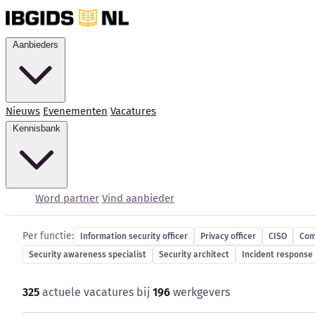
Aanbieders
Nieuws
Evenementen
Vacatures
Kennisbank
Cybersecurity-vacatur
Word partner
Vind aanbieder
Per functie:
Information security officer
Privacy officer
CISO
Com
Security awareness specialist
Security architect
Incident response 
325
actuele vacatures bij
196
werkgevers