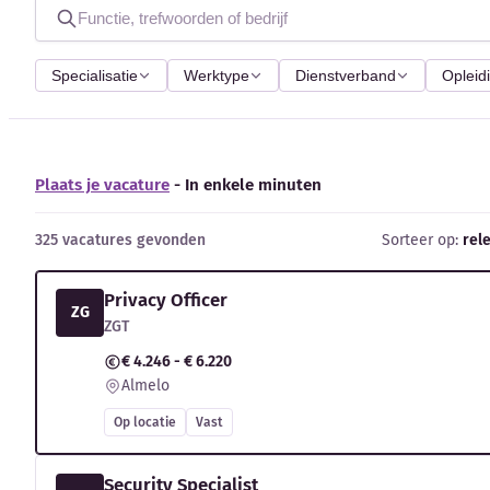
Specialisatie
Werktype
Dienstverband
Opleid
Plaats je vacature
- In enkele minuten
325 vacatures gevonden
Sorteer op:
rel
Privacy Officer
ZG
ZGT
€ 4.246 - € 6.220
Almelo
Op locatie
Vast
Security Specialist