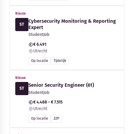
Nieuw
Cybersecurity Monitoring & Reporting
ST
Expert
StudentJob
€ 6.491
Utrecht
Op locatie
Tijdelijk
Nieuw
Senior Security Engineer (61)
ST
StudentJob
€ 4.488 – € 7.515
Utrecht
Op locatie
ZZP