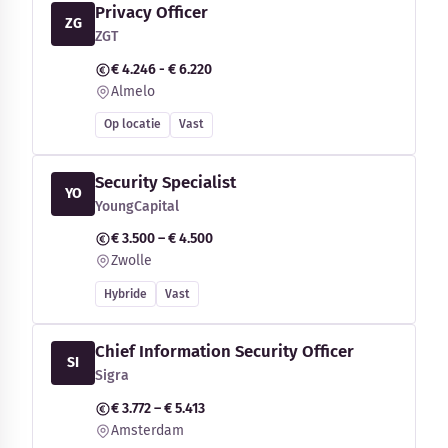
Privacy Officer
ZG
ZGT
€ 4.246 - € 6.220
Almelo
Op locatie
Vast
Security Specialist
YO
YoungCapital
€ 3.500 – € 4.500
Zwolle
Hybride
Vast
Chief Information Security Officer
SI
Sigra
€ 3.772 – € 5.413
Amsterdam