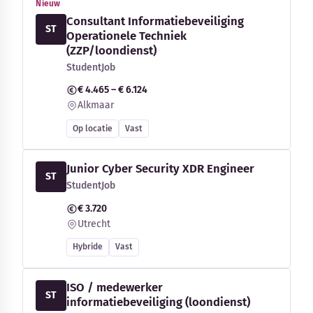
Nieuw
Consultant Informatiebeveiliging
ST
Operationele Techniek
(ZZP/loondienst)
StudentJob
€ 4.465 – € 6.124
Alkmaar
Op locatie
Vast
Junior Cyber Security XDR Engineer
ST
StudentJob
€ 3.720
Utrecht
Hybride
Vast
ISO / medewerker
ST
informatiebeveiliging (loondienst)