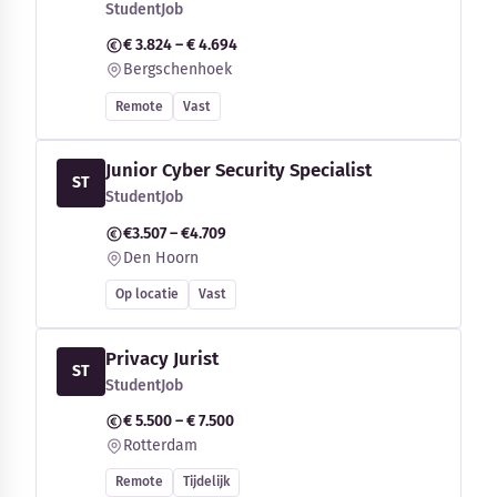
StudentJob
€ 3.824 – € 4.694
Bergschenhoek
Remote
Vast
Junior Cyber Security Specialist
ST
StudentJob
€3.507 – €4.709
Den Hoorn
Op locatie
Vast
Privacy Jurist
ST
StudentJob
€ 5.500 – € 7.500
Rotterdam
Remote
Tijdelijk