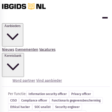
Aanbieders
Nieuws
Evenementen
Vacatures
Kennisbank
Cybersecurity-vacatures
Word partner
Vind aanbieder
Per functie:
Information security officer
Privacy officer
CISO
Compliance officer
Functionaris gegevensbescherming
Kennisbank
Ethical hacker
SOC-analist
Security engineer