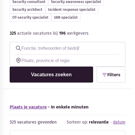
Security consultant
Security awareness specialist
Blog
Security architect
Incident response specialist
OT-security specialist
IAM-specialist
Bedrijfsupdates
325
actuele vacatures bij
196
werkgevers
Externe bronnen
Woordenboek
Auteurs
Vacatures zoeken
Filters
Plaats je vacature
- In enkele minuten
325 vacatures gevonden
Sorteer op:
relevantie
-
datum