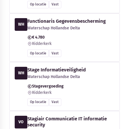
Op locatie
Vast
Functionaris Gegevensbescherming
WH
Waterschap Hollandse Delta
€ 4.780
Ridderkerk
Op locatie
Vast
Stage Informatieveiligheid
WH
Waterschap Hollandse Delta
Stagevergoeding
Ridderkerk
Op locatie
Vast
Stagiair Communicatie IT informatie
VO
security