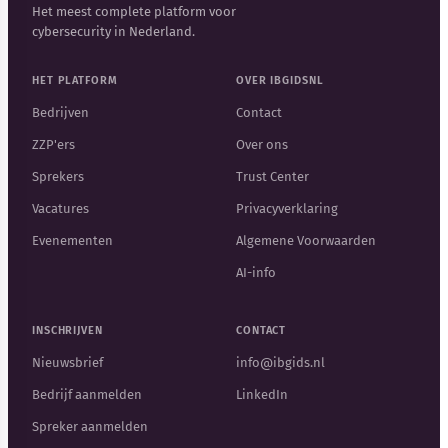
Het meest complete platform voor
cybersecurity in Nederland.
HET PLATFORM
OVER IBGIDSNL
Bedrijven
Contact
ZZP'ers
Over ons
Sprekers
Trust Center
Vacatures
Privacyverklaring
Evenementen
Algemene Voorwaarden
AI-info
INSCHRIJVEN
CONTACT
Nieuwsbrief
info@ibgids.nl
Bedrijf aanmelden
LinkedIn
Spreker aanmelden