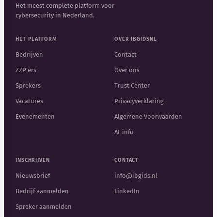
Het meest complete platform voor
cybersecurity in Nederland.
HET PLATFORM
OVER IBGIDSNL
Bedrijven
Contact
ZZP'ers
Over ons
Sprekers
Trust Center
Vacatures
Privacyverklaring
Evenementen
Algemene Voorwaarden
AI-info
INSCHRIJVEN
CONTACT
Nieuwsbrief
info@ibgids.nl
Bedrijf aanmelden
LinkedIn
Spreker aanmelden