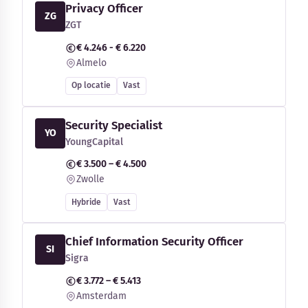
Privacy Officer
ZG
ZGT
€ 4.246 - € 6.220
Almelo
Op locatie
Vast
Security Specialist
YO
YoungCapital
€ 3.500 – € 4.500
Zwolle
Hybride
Vast
Chief Information Security Officer
SI
Sigra
€ 3.772 – € 5.413
Amsterdam