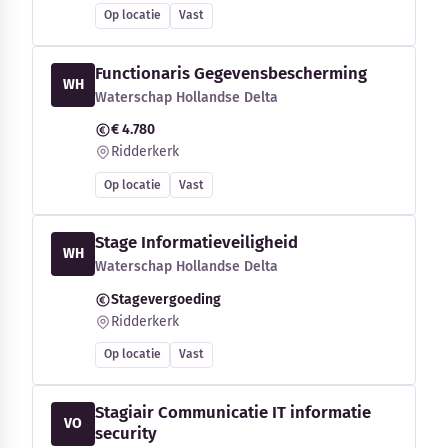
Op locatie
Vast
Functionaris Gegevensbescherming
WH
Waterschap Hollandse Delta
€ 4.780
Ridderkerk
Op locatie
Vast
Stage Informatieveiligheid
WH
Waterschap Hollandse Delta
Stagevergoeding
Ridderkerk
Op locatie
Vast
Stagiair Communicatie IT informatie
VO
security