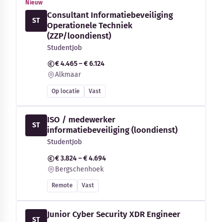
Nieuw
Consultant Informatiebeveiliging
ST
Operationele Techniek
(ZZP/loondienst)
StudentJob
€ 4.465 – € 6.124
Alkmaar
Op locatie
Vast
ISO / medewerker
ST
informatiebeveiliging (loondienst)
StudentJob
€ 3.824 – € 4.694
Bergschenhoek
Remote
Vast
Junior Cyber Security XDR Engineer
ST