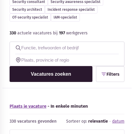
Security consultant
Security awareness specialist
Blog
Security architect
Incident response specialist
OT-security specialist
IAM-specialist
Bedrijfsupdates
330
actuele vacatures bij
197
werkgevers
Externe bronnen
Woordenboek
Auteurs
Vacatures zoeken
Filters
Plaats je vacature
- In enkele minuten
330 vacatures gevonden
Sorteer op:
relevantie
-
datum