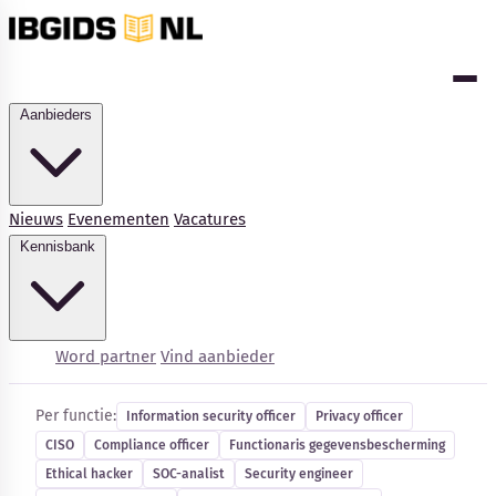
Aanbieders
Nieuws
Evenementen
Vacatures
Kennisbank
Cybersecurity-vacatures
Word partner
Vind aanbieder
Per functie:
Information security officer
Privacy officer
CISO
Compliance officer
Functionaris gegevensbescherming
Kennisbank
Ethical hacker
SOC-analist
Security engineer