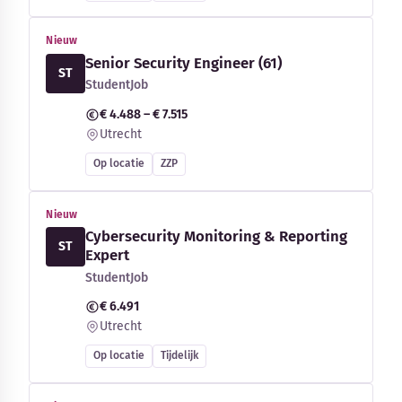
Nieuw
Senior Security Engineer (61)
ST
StudentJob
€ 4.488 – € 7.515
Utrecht
Op locatie
ZZP
Nieuw
Cybersecurity Monitoring & Reporting
ST
Expert
StudentJob
€ 6.491
Utrecht
Op locatie
Tijdelijk