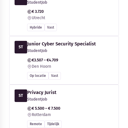
StudentJob
€ 3.720
Utrecht
Hybride
Vast
Junior Cyber Security Specialist
ST
StudentJob
€3.507 – €4.709
Den Hoorn
Op locatie
Vast
Privacy Jurist
ST
StudentJob
€ 5.500 – € 7.500
Rotterdam
Remote
Tijdelijk