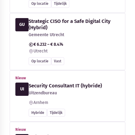
Op locatie
Tijdelijk
Strategic CISO for a Safe Digital City
GU
(Hybrid)
Gemeente Utrecht
€ 6.232 – € 8.474
Utrecht
Op locatie
Vast
Nieuw
Security Consultant IT (hybride)
UI
Uitzendbureau
Arnhem
Hybride
Tijdelijk
Nieuw