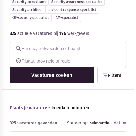
Security consultant
Security awareness specialist
Blog
Security architect
Incident response specialist
OT-security specialist
IAM-specialist
Bedrijfsupdates
325
actuele vacatures bij
196
werkgevers
Externe bronnen
Woordenboek
Auteurs
Vacatures zoeken
Filters
Plaats je vacature
- In enkele minuten
325 vacatures gevonden
Sorteer op:
relevantie
-
datum