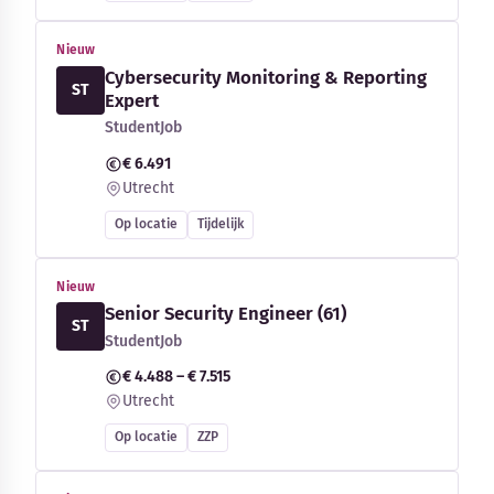
Nieuw
Cybersecurity Monitoring & Reporting
ST
Expert
StudentJob
€ 6.491
Utrecht
Op locatie
Tijdelijk
Nieuw
Senior Security Engineer (61)
ST
StudentJob
€ 4.488 – € 7.515
Utrecht
Op locatie
ZZP