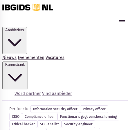
Aanbieders
Nieuws
Evenementen
Vacatures
Kennisbank
Cybersecurity-vacatures
Word partner
Vind aanbieder
Per functie:
Information security officer
Privacy officer
CISO
Compliance officer
Functionaris gegevensbescherming
Kennisbank
Ethical hacker
SOC-analist
Security engineer