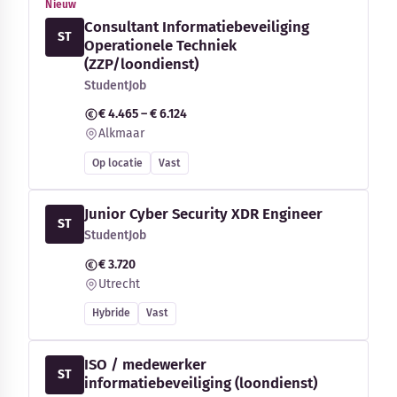
Nieuw
Consultant Informatiebeveiliging
ST
Operationele Techniek
(ZZP/loondienst)
StudentJob
€ 4.465 – € 6.124
Alkmaar
Op locatie
Vast
Junior Cyber Security XDR Engineer
ST
StudentJob
€ 3.720
Utrecht
Hybride
Vast
ISO / medewerker
ST
informatiebeveiliging (loondienst)