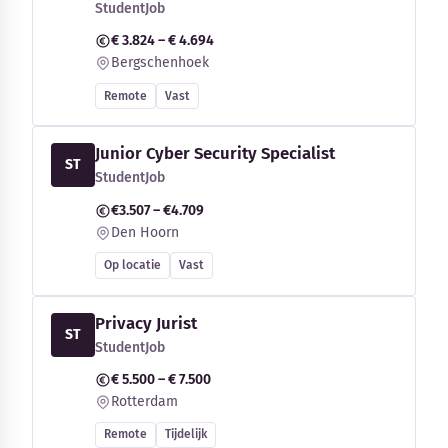
StudentJob
€ 3.824 – € 4.694
Bergschenhoek
Remote
Vast
Junior Cyber Security Specialist
ST
StudentJob
€3.507 – €4.709
Den Hoorn
Op locatie
Vast
Privacy Jurist
ST
StudentJob
€ 5.500 – € 7.500
Rotterdam
Remote
Tijdelijk