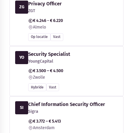
Privacy Officer
ZG
ZGT
€ 4.246 - € 6.220
Almelo
Op locatie
Vast
Security Specialist
YO
YoungCapital
€ 3.500 – € 4.500
Zwolle
Hybride
Vast
Chief Information Security Officer
SI
Sigra
€ 3.772 – € 5.413
Amsterdam