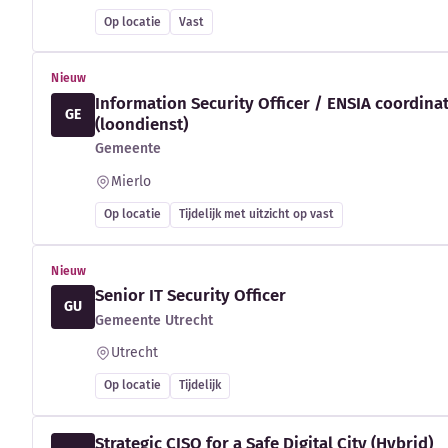
Op locatie
Vast
Nieuw
Information Security Officer / ENSIA coordina
GE
(loondienst)
Gemeente
Mierlo
Op locatie
Tijdelijk met uitzicht op vast
Nieuw
Senior IT Security Officer
GU
Gemeente Utrecht
Utrecht
Op locatie
Tijdelijk
Strategic CISO for a Safe Digital City (Hybrid)