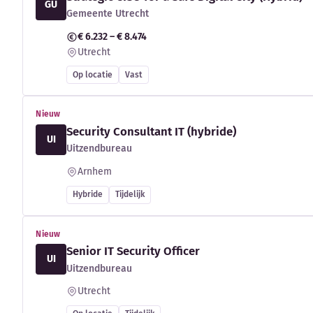
GU
Gemeente Utrecht
€ 6.232 – € 8.474
Utrecht
Op locatie
Vast
Nieuw
Security Consultant IT (hybride)
UI
Uitzendbureau
Arnhem
Hybride
Tijdelijk
Nieuw
Senior IT Security Officer
UI
Uitzendbureau
Utrecht