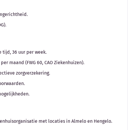
amgerichtheid.
G).
tijd, 36 uur per week.
to per maand (FWG 60, CAO Ziekenhuizen).
ctieve zorgverzekering.
voorwaarden.
mogelijkheden.
kenhuisorganisatie met locaties in Almelo en Hengelo.