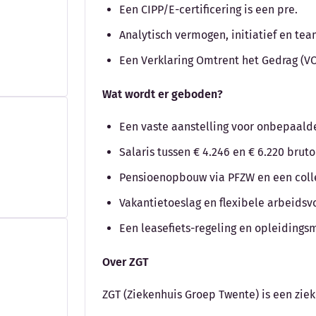
Een CIPP/E-certificering is een pre.
Analytisch vermogen, initiatief en te
Een Verklaring Omtrent het Gedrag (VO
Wat wordt er geboden?
Een vaste aanstelling voor onbepaalde 
Salaris tussen € 4.246 en € 6.220 bru
Pensioenopbouw via PFZW en een colle
Vakantietoeslag en flexibele arbeids
Een leasefiets-regeling en opleidings
Over ZGT
ZGT (Ziekenhuis Groep Twente) is een zie