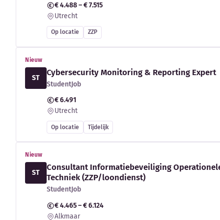
€ 4.488 – € 7.515
Utrecht
Op locatie
ZZP
Nieuw
Cybersecurity Monitoring & Reporting Expert
ST
StudentJob
€ 6.491
Utrecht
Op locatie
Tijdelijk
Nieuw
Consultant Informatiebeveiliging Operationel
ST
Techniek (ZZP/loondienst)
StudentJob
€ 4.465 – € 6.124
Alkmaar