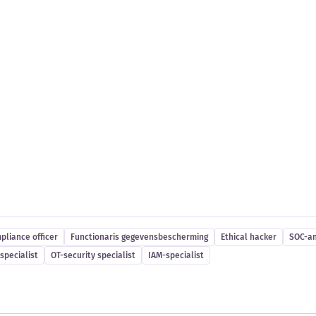
es
pliance officer
Functionaris gegevensbescherming
Ethical hacker
SOC-an
specialist
OT-security specialist
IAM-specialist