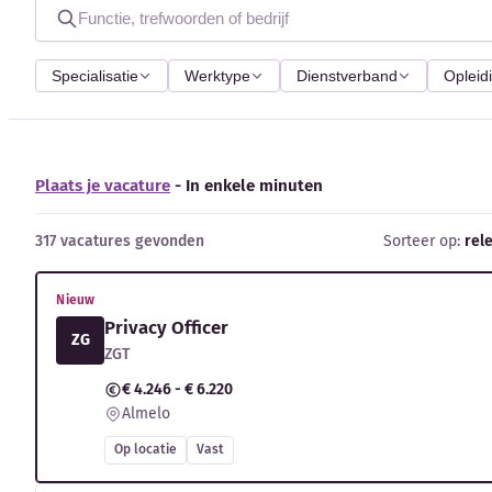
Specialisatie
Werktype
Dienstverband
Opleid
Plaats je vacature
- In enkele minuten
317 vacatures gevonden
Sorteer op:
rel
Nieuw
Privacy Officer
ZG
ZGT
€ 4.246 - € 6.220
Almelo
Op locatie
Vast