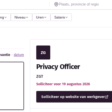
ing
Niveau
Uren
Salaris
ZG
evantie
-
datum
Privacy Officer
ZGT
Solliciteer voor 19 augustus 2026
Solliciteer op website van werkgever