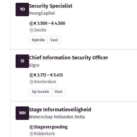
Security Specialist
YO
YoungCapital
€ 3.500 – € 4.500
Zwolle
Hybride
Vast
Chief Information Security Officer
SI
Sigra
€ 3.772 – € 5.413
Amsterdam
Op locatie
Vast
Stage Informatieveiligheid
WH
Waterschap Hollandse Delta
Stagevergoeding
Ridderkerk