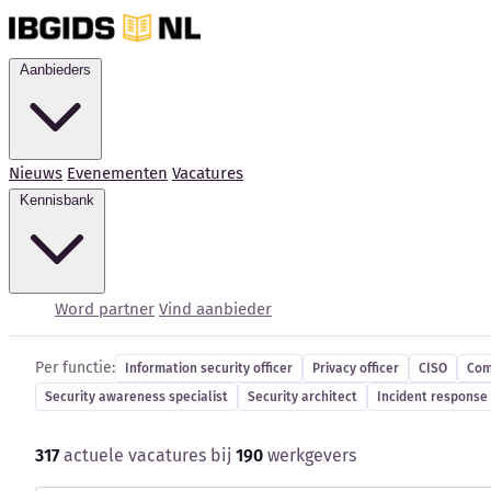
Aanbieders
Nieuws
Evenementen
Vacatures
Kennisbank
Cybersecurity-vacatur
Word partner
Vind aanbieder
Per functie:
Information security officer
Privacy officer
CISO
Com
Security awareness specialist
Security architect
Incident response 
317
actuele vacatures bij
190
werkgevers