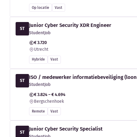
Op locatie
Vast
Junior Cyber Security XDR Engineer
ST
StudentJob
€ 3.720
Utrecht
Hybride
Vast
ISO / medewerker informatiebeveiliging (loon
ST
StudentJob
€ 3.824 – € 4.694
Bergschenhoek
Remote
Vast
Junior Cyber Security Specialist
ST
StudentJob