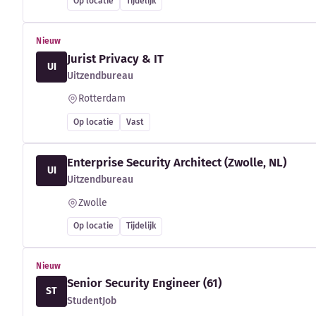
Op locatie
Tijdelijk
Nieuw
Jurist Privacy & IT
UI
Uitzendbureau
Rotterdam
Op locatie
Vast
Enterprise Security Architect (Zwolle, NL)
UI
Uitzendbureau
Zwolle
Op locatie
Tijdelijk
Nieuw
Senior Security Engineer (61)
ST
StudentJob