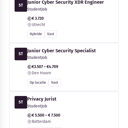
Junior Cyber Security XDR Engineer
ST
StudentJob
€ 3.720
Utrecht
Hybride
Vast
Junior Cyber Security Specialist
ST
StudentJob
€3.507 – €4.709
Den Hoorn
Op locatie
Vast
Privacy Jurist
ST
StudentJob
€ 5.500 – € 7.500
Rotterdam