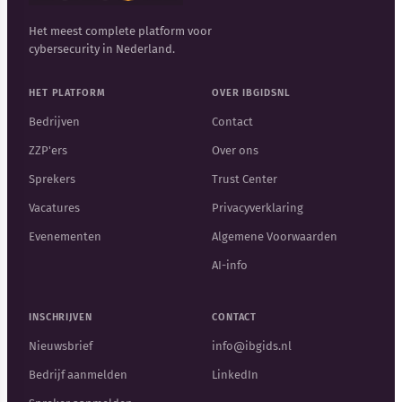
Het meest complete platform voor
cybersecurity in Nederland.
HET PLATFORM
OVER IBGIDSNL
Bedrijven
Contact
ZZP'ers
Over ons
Sprekers
Trust Center
Vacatures
Privacyverklaring
Evenementen
Algemene Voorwaarden
AI-info
INSCHRIJVEN
CONTACT
Nieuwsbrief
info@ibgids.nl
Bedrijf aanmelden
LinkedIn