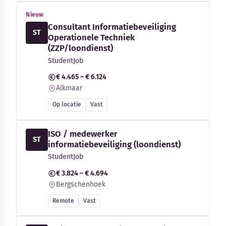
Nieuw
Consultant Informatiebeveiliging
ST
Operationele Techniek
(ZZP/loondienst)
StudentJob
€ 4.465 – € 6.124
Alkmaar
Op locatie
Vast
ISO / medewerker
ST
informatiebeveiliging (loondienst)
StudentJob
€ 3.824 – € 4.694
Bergschenhoek
Remote
Vast