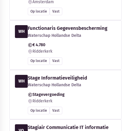
Amsterdam
Op locatie
Vast
Functionaris Gegevensbescherming
WH
Waterschap Hollandse Delta
€ 4.780
Ridderkerk
Op locatie
Vast
Stage Informatieveiligheid
WH
Waterschap Hollandse Delta
Stagevergoeding
Ridderkerk
Op locatie
Vast
Stagiair Communicatie IT informatie
VO