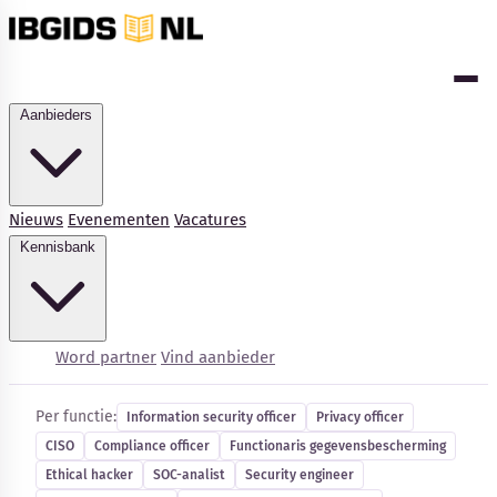
Aanbieders
Nieuws
Evenementen
Vacatures
Kennisbank
Cybersecurity-vacatures
Word partner
Vind aanbieder
Per functie:
Information security officer
Privacy officer
CISO
Compliance officer
Functionaris gegevensbescherming
Kennisbank
Ethical hacker
SOC-analist
Security engineer