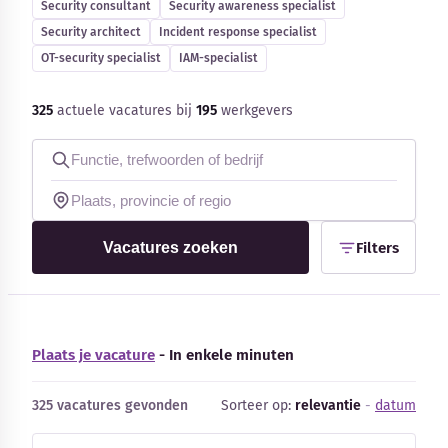
Security consultant
Security awareness specialist
Blog
Security architect
Incident response specialist
OT-security specialist
IAM-specialist
Bedrijfsupdates
325
actuele vacatures bij
195
werkgevers
Externe bronnen
Woordenboek
Auteurs
Vacatures zoeken
Filters
Plaats je vacature
- In enkele minuten
325 vacatures gevonden
Sorteer op:
relevantie
-
datum