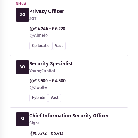
Nieuw
Privacy Officer
ZG
ZGT
€ 4.246 - € 6.220
Almelo
Op locatie
Vast
Security Specialist
YO
YoungCapital
€ 3.500 – € 4.500
Zwolle
Hybride
Vast
Chief Information Security Officer
SI
Sigra
€ 3.772 – € 5.413