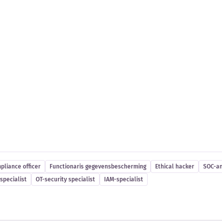
es
pliance officer
Functionaris gegevensbescherming
Ethical hacker
SOC-an
specialist
OT-security specialist
IAM-specialist