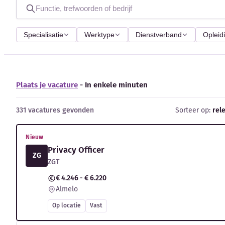
Specialisatie
Werktype
Dienstverband
Opleid
Plaats je vacature
- In enkele minuten
331 vacatures gevonden
Sorteer op:
rel
Nieuw
Privacy Officer
ZG
ZGT
€ 4.246 - € 6.220
Almelo
Op locatie
Vast