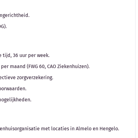
amgerichtheid.
G).
tijd, 36 uur per week.
to per maand (FWG 60, CAO Ziekenhuizen).
ctieve zorgverzekering.
voorwaarden.
mogelijkheden.
kenhuisorganisatie met locaties in Almelo en Hengelo.