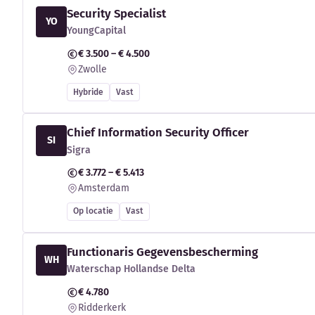
Security Specialist
YO
YoungCapital
€ 3.500 – € 4.500
Zwolle
Hybride
Vast
Chief Information Security Officer
SI
Sigra
€ 3.772 – € 5.413
Amsterdam
Op locatie
Vast
Functionaris Gegevensbescherming
WH
Waterschap Hollandse Delta
€ 4.780
Ridderkerk