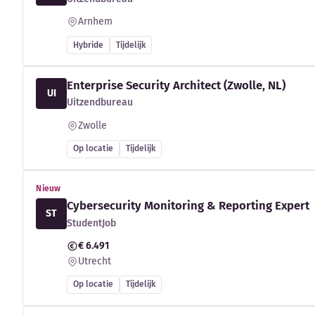
Arnhem
Hybride
Tijdelijk
Enterprise Security Architect (Zwolle, NL)
UI
Uitzendbureau
Zwolle
Op locatie
Tijdelijk
Nieuw
Cybersecurity Monitoring & Reporting Expert
ST
StudentJob
€ 6.491
Utrecht
Op locatie
Tijdelijk