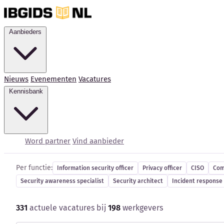
Aanbieders
Nieuws
Evenementen
Vacatures
Kennisbank
Cybersecurity-vacatur
Word partner
Vind aanbieder
Per functie:
Information security officer
Privacy officer
CISO
Com
Security awareness specialist
Security architect
Incident response 
331
actuele vacatures bij
198
werkgevers