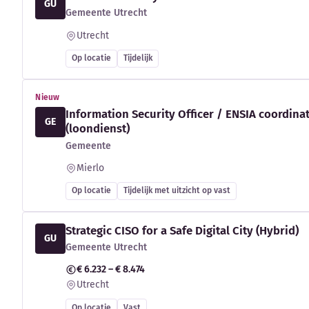
GU
Gemeente Utrecht
Utrecht
Op locatie
Tijdelijk
Nieuw
Information Security Officer / ENSIA coordina
GE
(loondienst)
Gemeente
Mierlo
Op locatie
Tijdelijk met uitzicht op vast
Strategic CISO for a Safe Digital City (Hybrid)
GU
Gemeente Utrecht
€ 6.232 – € 8.474
Utrecht
Op locatie
Vast