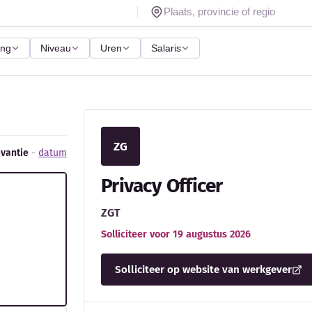
ing
Niveau
Uren
Salaris
ZG
evantie
-
datum
Privacy Officer
ZGT
Solliciteer voor 19 augustus 2026
Solliciteer op website van werkgever