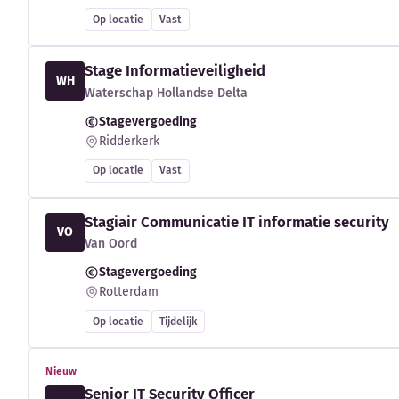
Op locatie
Vast
Stage Informatieveiligheid
WH
Waterschap Hollandse Delta
Stagevergoeding
Ridderkerk
Op locatie
Vast
Stagiair Communicatie IT informatie security
VO
Van Oord
Stagevergoeding
Rotterdam
Op locatie
Tijdelijk
Nieuw
Senior IT Security Officer