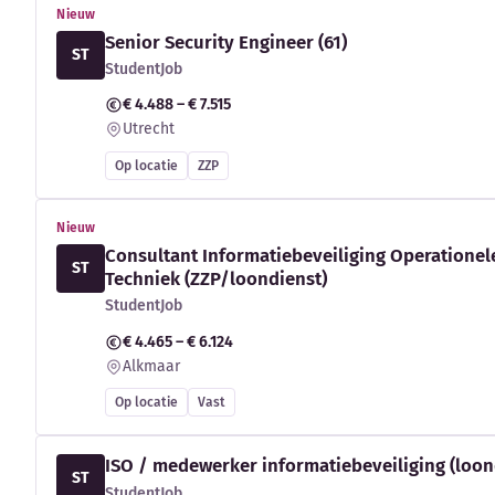
Nieuw
Senior Security Engineer (61)
ST
StudentJob
€ 4.488 – € 7.515
Utrecht
Op locatie
ZZP
Nieuw
Consultant Informatiebeveiliging Operationel
ST
Techniek (ZZP/loondienst)
StudentJob
€ 4.465 – € 6.124
Alkmaar
Op locatie
Vast
ISO / medewerker informatiebeveiliging (loon
ST
StudentJob