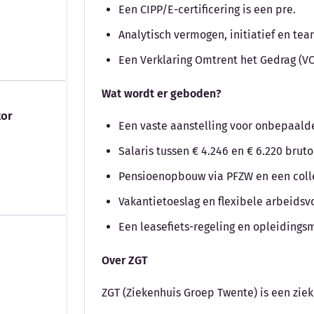
Een CIPP/E-certificering is een pre.
Analytisch vermogen, initiatief en te
Een Verklaring Omtrent het Gedrag (VO
Wat wordt er geboden?
tor
Een vaste aanstelling voor onbepaalde 
Salaris tussen € 4.246 en € 6.220 bru
Pensioenopbouw via PFZW en een colle
Vakantietoeslag en flexibele arbeids
Een leasefiets-regeling en opleidings
Over ZGT
ZGT (Ziekenhuis Groep Twente) is een zie