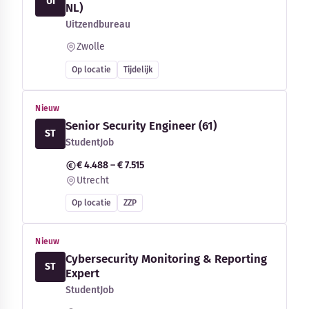
UI
NL)
Uitzendbureau
Zwolle
Op locatie
Tijdelijk
Nieuw
Senior Security Engineer (61)
ST
StudentJob
€ 4.488 – € 7.515
Utrecht
Op locatie
ZZP
Nieuw
Cybersecurity Monitoring & Reporting
ST
Expert
StudentJob