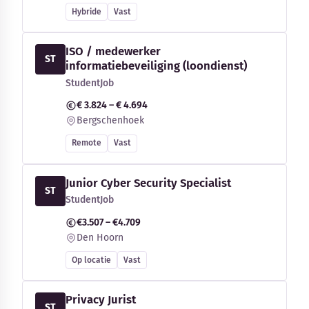
Hybride
Vast
ISO / medewerker
ST
informatiebeveiliging (loondienst)
StudentJob
€ 3.824 – € 4.694
Bergschenhoek
Remote
Vast
Junior Cyber Security Specialist
ST
StudentJob
€3.507 – €4.709
Den Hoorn
Op locatie
Vast
Privacy Jurist
ST