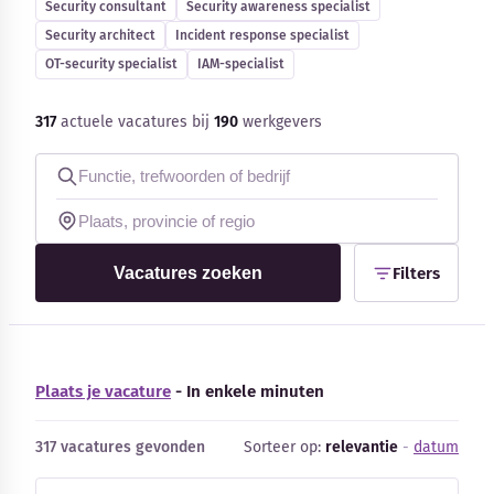
Security consultant
Security awareness specialist
Blog
Security architect
Incident response specialist
OT-security specialist
IAM-specialist
Bedrijfsupdates
317
actuele vacatures bij
190
werkgevers
Externe bronnen
Woordenboek
Auteurs
Vacatures zoeken
Filters
Plaats je vacature
- In enkele minuten
317 vacatures gevonden
Sorteer op:
relevantie
-
datum