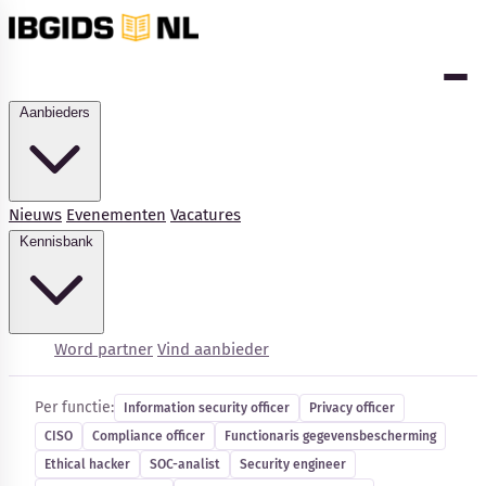
Aanbieders
Nieuws
Evenementen
Vacatures
Kennisbank
Cybersecurity-vacatures
Word partner
Vind aanbieder
Per functie:
Information security officer
Privacy officer
CISO
Compliance officer
Functionaris gegevensbescherming
Kennisbank
Ethical hacker
SOC-analist
Security engineer