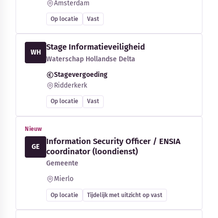
Amsterdam
Op locatie
Vast
Stage Informatieveiligheid
WH
Waterschap Hollandse Delta
Stagevergoeding
Ridderkerk
Op locatie
Vast
Nieuw
Information Security Officer / ENSIA
GE
coordinator (loondienst)
Gemeente
Mierlo
Op locatie
Tijdelijk met uitzicht op vast