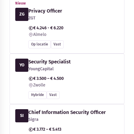
Nieuw
Privacy Officer
ZG
ZGT
€ 4.246 - € 6.220
Almelo
Op locatie
Vast
Security Specialist
YO
YoungCapital
€ 3.500 – € 4.500
Zwolle
Hybride
Vast
Chief Information Security Officer
SI
Sigra
€ 3.772 – € 5.413