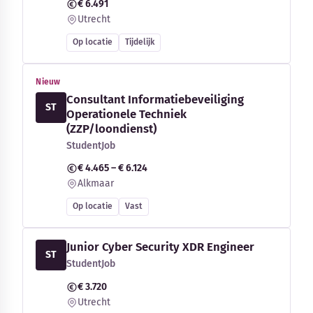
€ 6.491
Utrecht
Op locatie
Tijdelijk
Nieuw
Consultant Informatiebeveiliging
ST
Operationele Techniek
(ZZP/loondienst)
StudentJob
€ 4.465 – € 6.124
Alkmaar
Op locatie
Vast
Junior Cyber Security XDR Engineer
ST
StudentJob
€ 3.720
Utrecht