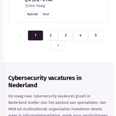
€ 5.212 – € 7.747
Den Haag
Hybride
Vast
‹
1
2
3
4
5
›
Cybersecurity vacatures in
Nederland
De vraag naar cybersecurity vacatures groeit in
Nederland sneller dan het aanbod aan specialisten. Van
MKB tot multinational: organisaties investeren steeds
meer in informatiebeveiliging, mede door verplichtingen