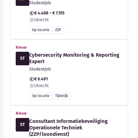
StudentJob
€ 4.488 – € 7.515
Utrecht
Op locatie
ZZP
Nieuw
Cybersecurity Monitoring & Reporting
ST
Expert
StudentJob
€ 6.491
Utrecht
Op locatie
Tijdelijk
Nieuw
Consultant Informatiebeveiliging
ST
Operationele Techniek
(ZZP/loondienst)