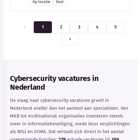
Op locatie
Vast
‹
1
2
3
4
5
›
Cybersecurity vacatures in
Nederland
De vraag naar cybersecurity vacatures groeit in
Nederland sneller dan het aanbod aan specialisten. Van
MKB tot multinational: organisaties investeren steeds
meer in informatiebeveiliging, mede door verplichtingen
als NIS2 en DORA. Dat vertaalt zich direct in het aantal
openstaande functies:
279
actuele vacatures bij
186