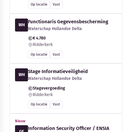
Op locatie
Vast
Functionaris Gegevensbescherming
WH
Waterschap Hollandse Delta
€ 4.780
Ridderkerk
Op locatie
Vast
Stage Informatieveiligheid
WH
Waterschap Hollandse Delta
Stagevergoeding
Ridderkerk
Op locatie
Vast
Nieuw
Information Security Officer / ENSIA
GE