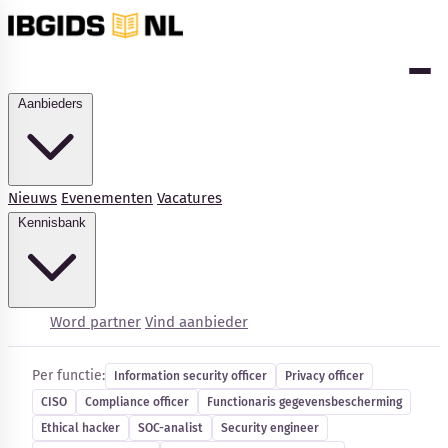
Aanbieders
Nieuws
Evenementen
Vacatures
Kennisbank
Cybersecurity-vacatures
Word partner
Vind aanbieder
Per functie:
Information security officer
Privacy officer
CISO
Compliance officer
Functionaris gegevensbescherming
Kennisbank
Ethical hacker
SOC-analist
Security engineer