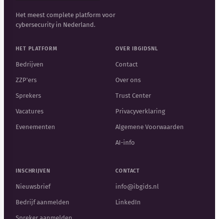
Het meest complete platform voor
cybersecurity in Nederland.
HET PLATFORM
OVER IBGIDSNL
Bedrijven
Contact
ZZP'ers
Over ons
Sprekers
Trust Center
Vacatures
Privacyverklaring
Evenementen
Algemene Voorwaarden
AI-info
INSCHRIJVEN
CONTACT
Nieuwsbrief
info@ibgids.nl
Bedrijf aanmelden
LinkedIn
Spreker aanmelden