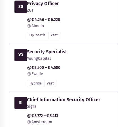
Privacy Officer
ZG
ZGT
€ 4.246 - € 6.220
Almelo
Op locatie
Vast
Security Specialist
YO
YoungCapital
€ 3.500 – € 4.500
Zwolle
Hybride
Vast
Chief Information Security Officer
SI
Sigra
€ 3.772 – € 5.413
Amsterdam