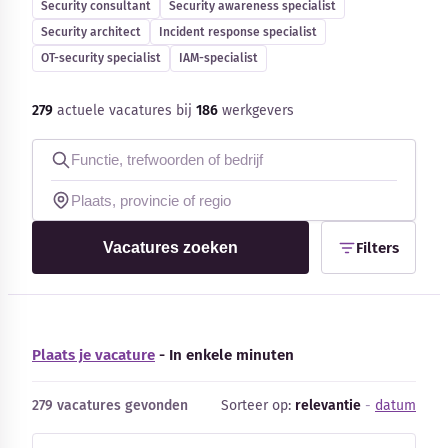
Security consultant
Security awareness specialist
Blog
Security architect
Incident response specialist
OT-security specialist
IAM-specialist
Bedrijfsupdates
279
actuele vacatures bij
186
werkgevers
Externe bronnen
Woordenboek
Auteurs
Vacatures zoeken
Filters
Plaats je vacature
- In enkele minuten
279 vacatures gevonden
Sorteer op:
relevantie
-
datum