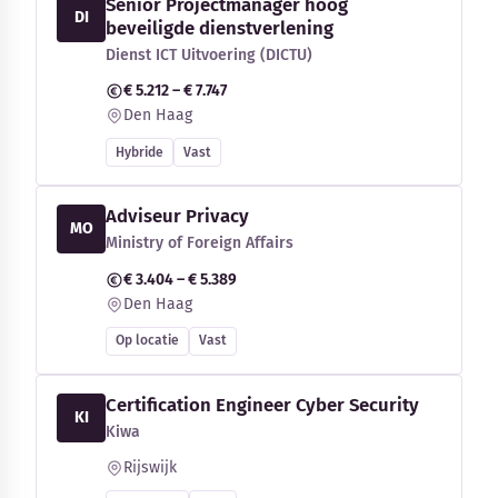
Senior Projectmanager hoog
DI
beveiligde dienstverlening
Dienst ICT Uitvoering (DICTU)
€ 5.212 – € 7.747
Den Haag
Hybride
Vast
Adviseur Privacy
MO
Ministry of Foreign Affairs
€ 3.404 – € 5.389
Den Haag
Op locatie
Vast
Certification Engineer Cyber Security
KI
Kiwa
Rijswijk