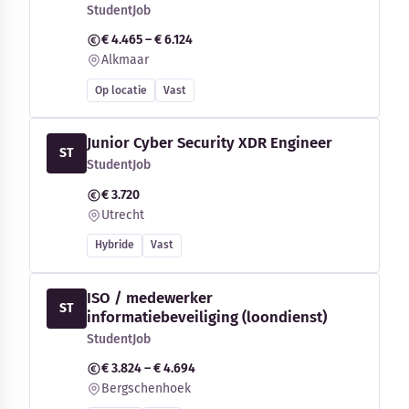
StudentJob
€ 4.465 – € 6.124
Alkmaar
Op locatie
Vast
Junior Cyber Security XDR Engineer
ST
StudentJob
€ 3.720
Utrecht
Hybride
Vast
ISO / medewerker
ST
informatiebeveiliging (loondienst)
StudentJob
€ 3.824 – € 4.694
Bergschenhoek