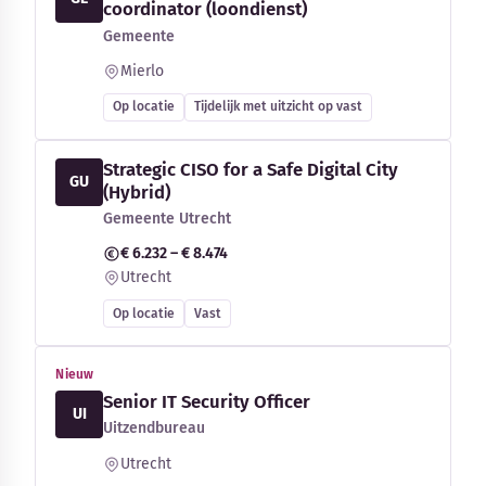
coordinator (loondienst)
Gemeente
Mierlo
Op locatie
Tijdelijk met uitzicht op vast
Strategic CISO for a Safe Digital City
GU
(Hybrid)
Gemeente Utrecht
€ 6.232 – € 8.474
Utrecht
Op locatie
Vast
Nieuw
Senior IT Security Officer
UI
Uitzendbureau
Utrecht