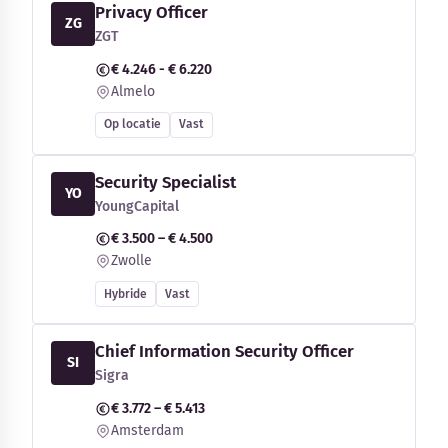
Privacy Officer
ZG
ZGT
€ 4.246 - € 6.220
Almelo
Op locatie
Vast
Security Specialist
YO
YoungCapital
€ 3.500 – € 4.500
Zwolle
Hybride
Vast
Chief Information Security Officer
SI
Sigra
€ 3.772 – € 5.413
Amsterdam