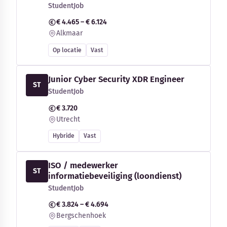
StudentJob
€ 4.465 – € 6.124
Alkmaar
Op locatie
Vast
Junior Cyber Security XDR Engineer
ST
StudentJob
€ 3.720
Utrecht
Hybride
Vast
ISO / medewerker
ST
informatiebeveiliging (loondienst)
StudentJob
€ 3.824 – € 4.694
Bergschenhoek