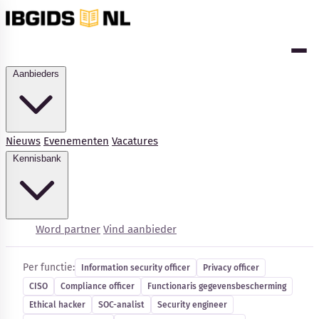
Aanbieders
Nieuws
Evenementen
Vacatures
Kennisbank
Cybersecurity-vacatures
Word partner
Vind aanbieder
Per functie:
Information security officer
Privacy officer
CISO
Compliance officer
Functionaris gegevensbescherming
Kennisbank
Ethical hacker
SOC-analist
Security engineer