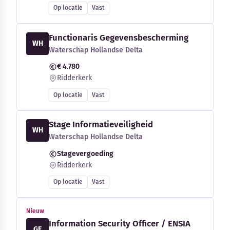
Op locatie
Vast
Functionaris Gegevensbescherming
WH
Waterschap Hollandse Delta
€ 4.780
Ridderkerk
Op locatie
Vast
Stage Informatieveiligheid
WH
Waterschap Hollandse Delta
Stagevergoeding
Ridderkerk
Op locatie
Vast
Nieuw
Information Security Officer / ENSIA
GE