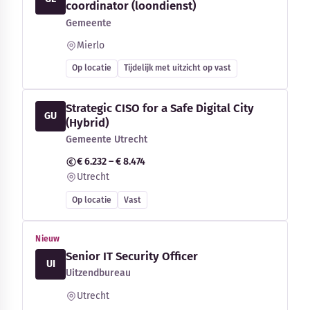
coordinator (loondienst)
Gemeente
Mierlo
Op locatie
Tijdelijk met uitzicht op vast
Strategic CISO for a Safe Digital City
GU
(Hybrid)
Gemeente Utrecht
€ 6.232 – € 8.474
Utrecht
Op locatie
Vast
Nieuw
Senior IT Security Officer
UI
Uitzendbureau
Utrecht