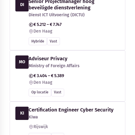
Senior Projectmanager hoog
DI
beveiligde dienstverlening
Dienst ICT Uitvoering (DICTU)
€ 5.212 – € 7.747
Den Haag
Hybride
Vast
Adviseur Privacy
MO
Ministry of Foreign Affairs
€ 3.404 – € 5.389
Den Haag
Op locatie
Vast
Certification Engineer Cyber Security
KI
Kiwa
Rijswijk