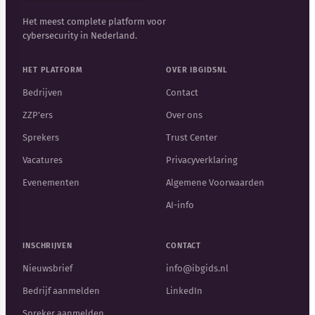
Het meest complete platform voor
cybersecurity in Nederland.
HET PLATFORM
OVER IBGIDSNL
Bedrijven
Contact
ZZP'ers
Over ons
Sprekers
Trust Center
Vacatures
Privacyverklaring
Evenementen
Algemene Voorwaarden
AI-info
INSCHRIJVEN
CONTACT
Nieuwsbrief
info@ibgids.nl
Bedrijf aanmelden
LinkedIn
Spreker aanmelden