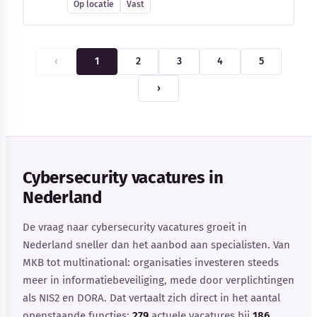
Op locatie
Vast
‹
1
2
3
4
5
›
Cybersecurity vacatures in
Nederland
De vraag naar cybersecurity vacatures groeit in
Nederland sneller dan het aanbod aan specialisten. Van
MKB tot multinational: organisaties investeren steeds
meer in informatiebeveiliging, mede door verplichtingen
als NIS2 en DORA. Dat vertaalt zich direct in het aantal
openstaande functies:
279
actuele vacatures bij
186