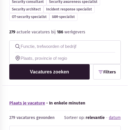
Security consultant
Security awareness specialist
Blog
Security architect
Incident response specialist
OT-security specialist
IAM-specialist
Bedrijfsupdates
279
actuele vacatures bij
186
werkgevers
Externe bronnen
Woordenboek
Auteurs
Vacatures zoeken
Filters
Plaats je vacature
- In enkele minuten
279 vacatures gevonden
Sorteer op:
relevantie
-
datum