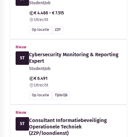
StudentJob
€ 4.488 – € 7.515
Utrecht
Op locatie
ZZP
Nieuw
Cybersecurity Monitoring & Reporting
ST
Expert
StudentJob
€ 6.491
Utrecht
Op locatie
Tijdelijk
Nieuw
Consultant Informatiebeveiliging
ST
Operationele Techniek
(ZZP/loondienst)