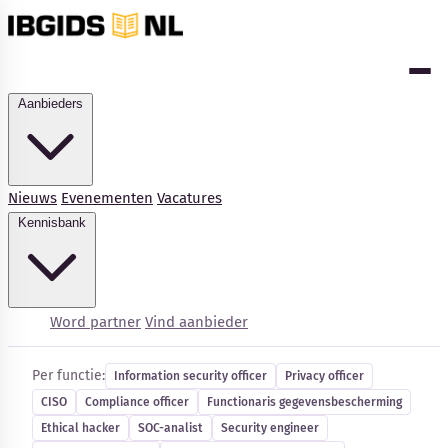
Aanbieders
Nieuws
Evenementen
Vacatures
Kennisbank
Cybersecurity-vacatures
Word partner
Vind aanbieder
Per functie:
Information security officer
Privacy officer
CISO
Compliance officer
Functionaris gegevensbescherming
Kennisbank
Ethical hacker
SOC-analist
Security engineer