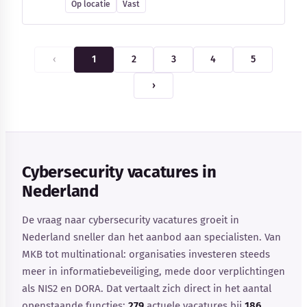
Op locatie
Vast
‹
1
2
3
4
5
›
Cybersecurity vacatures in
Nederland
De vraag naar cybersecurity vacatures groeit in
Nederland sneller dan het aanbod aan specialisten. Van
MKB tot multinational: organisaties investeren steeds
meer in informatiebeveiliging, mede door verplichtingen
als NIS2 en DORA. Dat vertaalt zich direct in het aantal
openstaande functies:
279
actuele vacatures bij
186