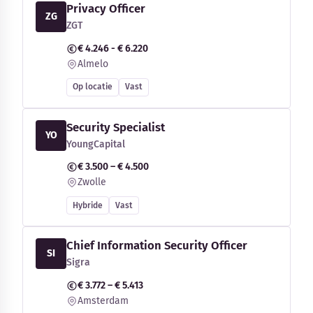
Privacy Officer
ZG
ZGT
€ 4.246 - € 6.220
Almelo
Op locatie
Vast
Security Specialist
YO
YoungCapital
€ 3.500 – € 4.500
Zwolle
Hybride
Vast
Chief Information Security Officer
SI
Sigra
€ 3.772 – € 5.413
Amsterdam