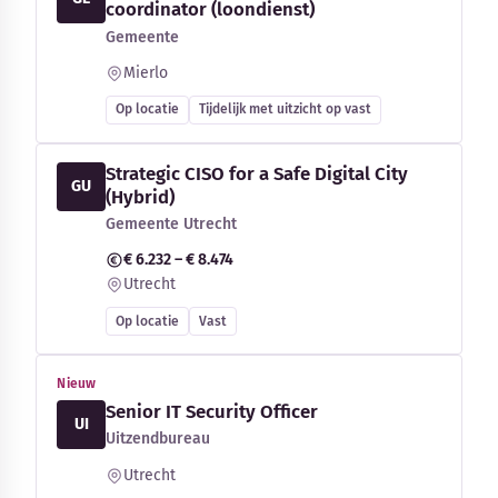
coordinator (loondienst)
Gemeente
Mierlo
Op locatie
Tijdelijk met uitzicht op vast
Strategic CISO for a Safe Digital City
GU
(Hybrid)
Gemeente Utrecht
€ 6.232 – € 8.474
Utrecht
Op locatie
Vast
Nieuw
Senior IT Security Officer
UI
Uitzendbureau
Utrecht