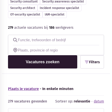
Security consultant
Security awareness specialist
Blog
Security architect
Incident response specialist
OT-security specialist
IAM-specialist
Bedrijfsupdates
279
actuele vacatures bij
186
werkgevers
Externe bronnen
Woordenboek
Auteurs
Vacatures zoeken
Filters
Plaats je vacature
- In enkele minuten
279 vacatures gevonden
Sorteer op:
relevantie
-
datum