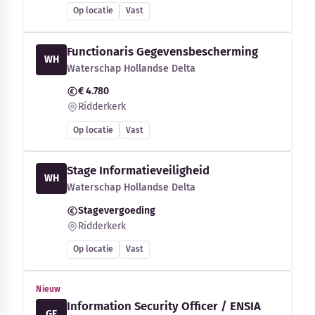
Op locatie
Vast
Functionaris Gegevensbescherming
WH
Waterschap Hollandse Delta
€ 4.780
Ridderkerk
Op locatie
Vast
Stage Informatieveiligheid
WH
Waterschap Hollandse Delta
Stagevergoeding
Ridderkerk
Op locatie
Vast
Nieuw
Information Security Officer / ENSIA
GE