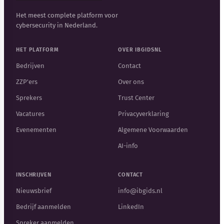
Het meest complete platform voor
cybersecurity in Nederland.
HET PLATFORM
OVER IBGIDSNL
Bedrijven
Contact
ZZP'ers
Over ons
Sprekers
Trust Center
Vacatures
Privacyverklaring
Evenementen
Algemene Voorwaarden
AI-info
INSCHRIJVEN
CONTACT
Nieuwsbrief
info@ibgids.nl
Bedrijf aanmelden
LinkedIn
Spreker aanmelden