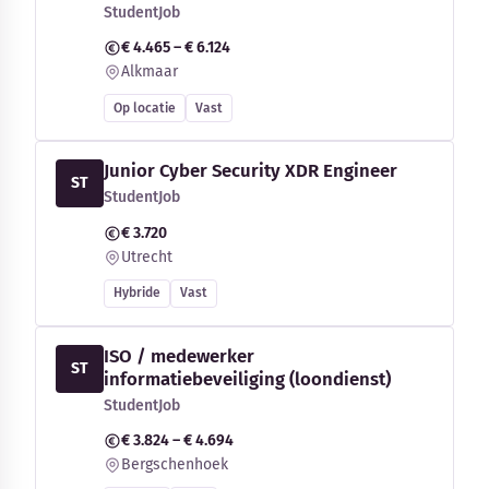
StudentJob
€ 4.465 – € 6.124
Alkmaar
Op locatie
Vast
Junior Cyber Security XDR Engineer
ST
StudentJob
€ 3.720
Utrecht
Hybride
Vast
ISO / medewerker
ST
informatiebeveiliging (loondienst)
StudentJob
€ 3.824 – € 4.694
Bergschenhoek