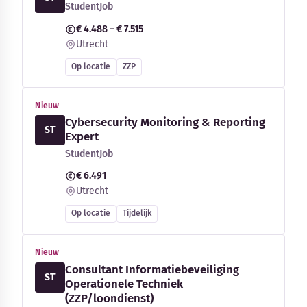
StudentJob
€ 4.488 – € 7.515
Utrecht
Op locatie
ZZP
Nieuw
Cybersecurity Monitoring & Reporting
ST
Expert
StudentJob
€ 6.491
Utrecht
Op locatie
Tijdelijk
Nieuw
Consultant Informatiebeveiliging
ST
Operationele Techniek
(ZZP/loondienst)