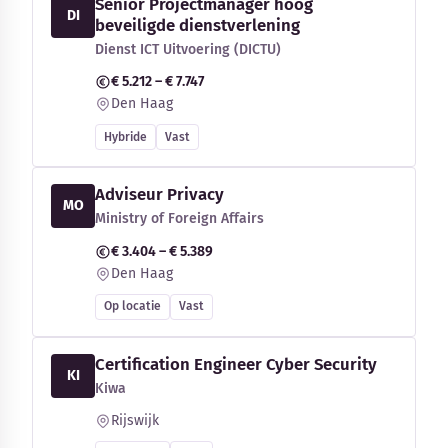
Senior Projectmanager hoog
DI
beveiligde dienstverlening
Dienst ICT Uitvoering (DICTU)
€ 5.212 – € 7.747
Den Haag
Hybride
Vast
Adviseur Privacy
MO
Ministry of Foreign Affairs
€ 3.404 – € 5.389
Den Haag
Op locatie
Vast
Certification Engineer Cyber Security
KI
Kiwa
Rijswijk