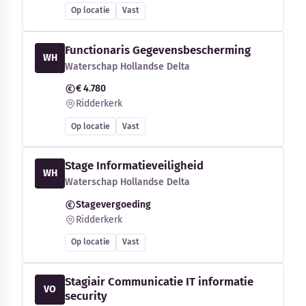
Op locatie
Vast
Functionaris Gegevensbescherming
WH
Waterschap Hollandse Delta
€ 4.780
Ridderkerk
Op locatie
Vast
Stage Informatieveiligheid
WH
Waterschap Hollandse Delta
Stagevergoeding
Ridderkerk
Op locatie
Vast
Stagiair Communicatie IT informatie
VO
security