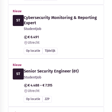
Nieuw
Cybersecurity Monitoring & Reporting
ST
Expert
StudentJob
€ 6.491
Utrecht
Op locatie
Tijdelijk
Nieuw
Senior Security Engineer (61)
ST
StudentJob
€ 4.488 – € 7.515
Utrecht
Op locatie
ZZP