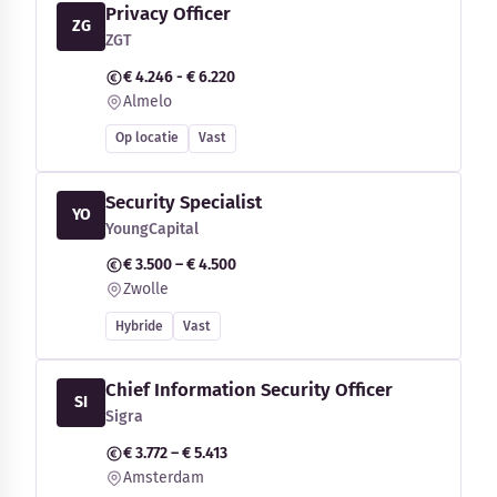
Privacy Officer
ZG
ZGT
€ 4.246 - € 6.220
Almelo
Op locatie
Vast
Security Specialist
YO
YoungCapital
€ 3.500 – € 4.500
Zwolle
Hybride
Vast
Chief Information Security Officer
SI
Sigra
€ 3.772 – € 5.413
Amsterdam