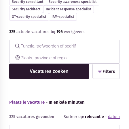
Security consultant
Security awareness specialist
Blog
Security architect
Incident response specialist
OT-security specialist
IAM-specialist
Bedrijfsupdates
325
actuele vacatures bij
196
werkgevers
Externe bronnen
Woordenboek
Auteurs
Vacatures zoeken
Filters
Plaats je vacature
- In enkele minuten
325 vacatures gevonden
Sorteer op:
relevantie
-
datum