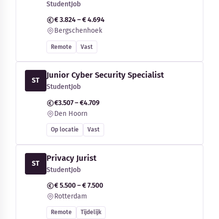
StudentJob
€ 3.824 – € 4.694
Bergschenhoek
Remote
Vast
Junior Cyber Security Specialist
ST
StudentJob
€3.507 – €4.709
Den Hoorn
Op locatie
Vast
Privacy Jurist
ST
StudentJob
€ 5.500 – € 7.500
Rotterdam
Remote
Tijdelijk