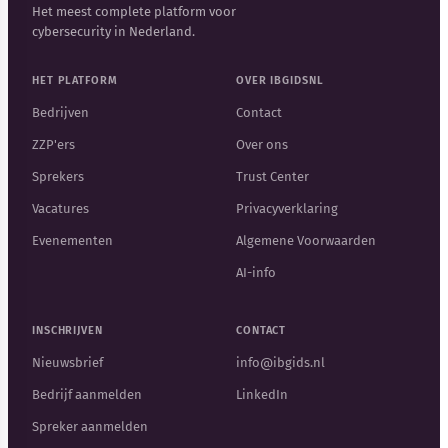
Het meest complete platform voor
cybersecurity in Nederland.
HET PLATFORM
OVER IBGIDSNL
Bedrijven
Contact
ZZP'ers
Over ons
Sprekers
Trust Center
Vacatures
Privacyverklaring
Evenementen
Algemene Voorwaarden
AI-info
INSCHRIJVEN
CONTACT
Nieuwsbrief
info@ibgids.nl
Bedrijf aanmelden
LinkedIn
Spreker aanmelden