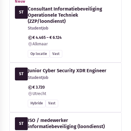
Nieuw
Consultant Informatiebeveiliging
ST
Operationele Techniek
(ZZP/loondienst)
StudentJob
€ 4.465 – € 6.124
Alkmaar
Op locatie
Vast
Junior Cyber Security XDR Engineer
ST
StudentJob
€ 3.720
Utrecht
Hybride
Vast
ISO / medewerker
ST
informatiebeveiliging (loondienst)