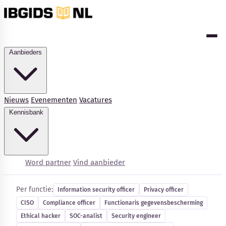
Aanbieders
Nieuws
Evenementen
Vacatures
Kennisbank
Cybersecurity-vacatures
Word partner
Vind aanbieder
Per functie:
Information security officer
Privacy officer
CISO
Compliance officer
Functionaris gegevensbescherming
Kennisbank
Ethical hacker
SOC-analist
Security engineer