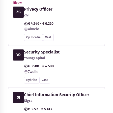
Nieuw
Privacy Officer
ZG
ZGT
€ 4.246 - € 6.220
Almelo
Op locatie
Vast
Security Specialist
YO
YoungCapital
€ 3.500 – € 4.500
Zwolle
Hybride
Vast
Chief Information Security Officer
SI
Sigra
€ 3.772 – € 5.413