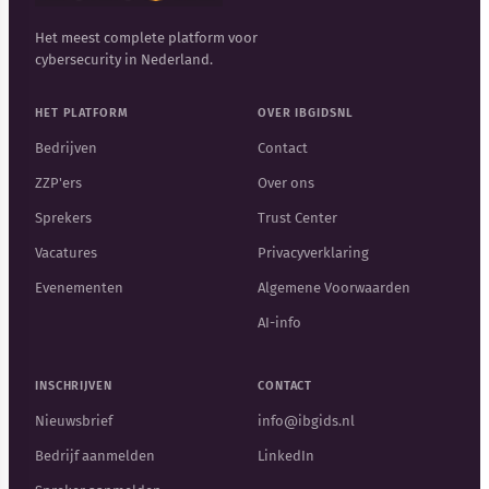
Het meest complete platform voor
cybersecurity in Nederland.
HET PLATFORM
OVER IBGIDSNL
Bedrijven
Contact
ZZP'ers
Over ons
Sprekers
Trust Center
Vacatures
Privacyverklaring
Evenementen
Algemene Voorwaarden
AI-info
INSCHRIJVEN
CONTACT
Nieuwsbrief
info@ibgids.nl
Bedrijf aanmelden
LinkedIn