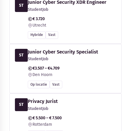
Junior Cyber Security XDR Engineer
ST
StudentJob
€ 3.720
Utrecht
Hybride
Vast
Junior Cyber Security Specialist
ST
StudentJob
€3.507 – €4.709
Den Hoorn
Op locatie
Vast
Privacy Jurist
ST
StudentJob
€ 5.500 – € 7.500
Rotterdam