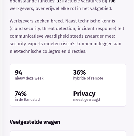
openstaande functies:
331
actuele vacatures bij
198
werkgevers, over vrijwel elke rol in het vakgebied.
Werkgevers zoeken breed. Naast technische kennis
(cloud security, threat detection, incident response) telt
communicatieve vaardigheid steeds zwaarder mee:
security-experts moeten risico's kunnen uitleggen aan
niet-technische collega's en directies.
94
36%
nieuw deze week
hybride of remote
74%
Privacy
in de Randstad
meest gevraagd
Veelgestelde vragen