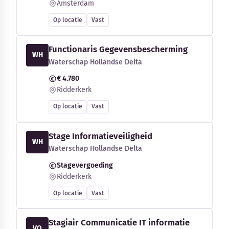
Amsterdam
Op locatie
Vast
Functionaris Gegevensbescherming
WH
Waterschap Hollandse Delta
€ 4.780
Ridderkerk
Op locatie
Vast
Stage Informatieveiligheid
WH
Waterschap Hollandse Delta
Stagevergoeding
Ridderkerk
Op locatie
Vast
Stagiair Communicatie IT informatie
VO