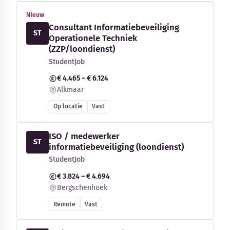
Nieuw
Consultant Informatiebeveiliging
ST
Operationele Techniek
(ZZP/loondienst)
StudentJob
€ 4.465 – € 6.124
Alkmaar
Op locatie
Vast
ISO / medewerker
ST
informatiebeveiliging (loondienst)
StudentJob
€ 3.824 – € 4.694
Bergschenhoek
Remote
Vast