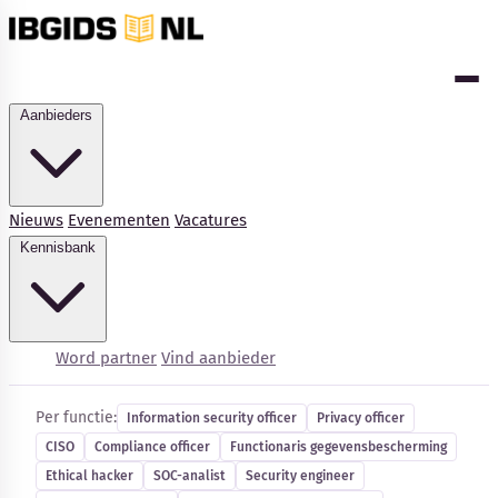
Aanbieders
Nieuws
Evenementen
Vacatures
Kennisbank
Cybersecurity-vacatures
Word partner
Vind aanbieder
Per functie:
Information security officer
Privacy officer
CISO
Compliance officer
Functionaris gegevensbescherming
Kennisbank
Ethical hacker
SOC-analist
Security engineer