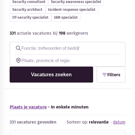
Security consultant
Security awareness specialist
Blog
Security architect
Incident response specialist
OT-security specialist
IAM-specialist
Bedrijfsupdates
331
actuele vacatures bij
198
werkgevers
Externe bronnen
Woordenboek
Auteurs
Vacatures zoeken
Filters
Plaats je vacature
- In enkele minuten
331 vacatures gevonden
Sorteer op:
relevantie
-
datum