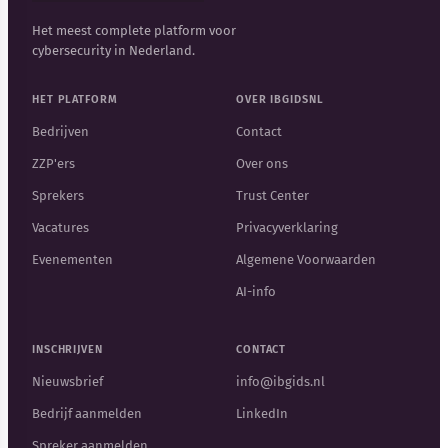
Het meest complete platform voor
cybersecurity in Nederland.
HET PLATFORM
OVER IBGIDSNL
Bedrijven
Contact
ZZP'ers
Over ons
Sprekers
Trust Center
Vacatures
Privacyverklaring
Evenementen
Algemene Voorwaarden
AI-info
INSCHRIJVEN
CONTACT
Nieuwsbrief
info@ibgids.nl
Bedrijf aanmelden
LinkedIn
Spreker aanmelden