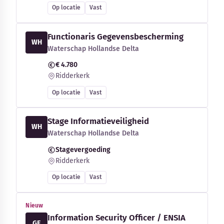
Op locatie
Vast
Functionaris Gegevensbescherming
WH
Waterschap Hollandse Delta
€ 4.780
Ridderkerk
Op locatie
Vast
Stage Informatieveiligheid
WH
Waterschap Hollandse Delta
Stagevergoeding
Ridderkerk
Op locatie
Vast
Nieuw
Information Security Officer / ENSIA
GE