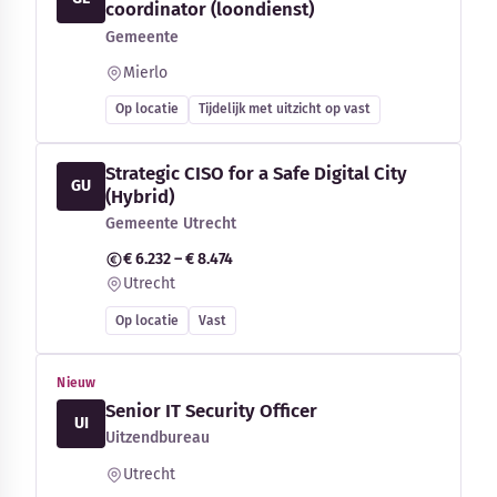
coordinator (loondienst)
Gemeente
Mierlo
Op locatie
Tijdelijk met uitzicht op vast
Strategic CISO for a Safe Digital City
GU
(Hybrid)
Gemeente Utrecht
€ 6.232 – € 8.474
Utrecht
Op locatie
Vast
Nieuw
Senior IT Security Officer
UI
Uitzendbureau
Utrecht