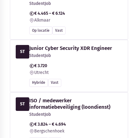
StudentJob
€ 4.465 – € 6.124
Alkmaar
Op locatie
Vast
Junior Cyber Security XDR Engineer
ST
StudentJob
€ 3.720
Utrecht
Hybride
Vast
ISO / medewerker
ST
informatiebeveiliging (loondienst)
StudentJob
€ 3.824 – € 4.694
Bergschenhoek