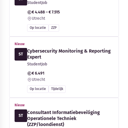
StudentJob
€ 4.488 – € 7.515
Utrecht
Op locatie
ZZP
Nieuw
Cybersecurity Monitoring & Reporting
ST
Expert
StudentJob
€ 6.491
Utrecht
Op locatie
Tijdelijk
Nieuw
Consultant Informatiebeveiliging
ST
Operationele Techniek
(ZZP/loondienst)