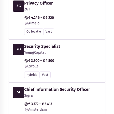
Privacy Officer
ZG
ZGT
€ 4.246 - € 6.220
Almelo
Op locatie
Vast
Security Specialist
YO
YoungCapital
€ 3.500 – € 4.500
Zwolle
Hybride
Vast
Chief Information Security Officer
SI
Sigra
€ 3.772 – € 5.413
Amsterdam