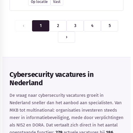
Op locatie
Vast
‹
1
2
3
4
5
›
Cybersecurity vacatures in
Nederland
De vraag naar cybersecurity vacatures groeit in
Nederland sneller dan het aanbod aan specialisten. Van
MKB tot multinational: organisaties investeren steeds
meer in informatiebeveiliging, mede door verplichtingen
als NIS2 en DORA. Dat vertaalt zich direct in het aantal
openstaande functies:
279
actuele vacatures bij
186