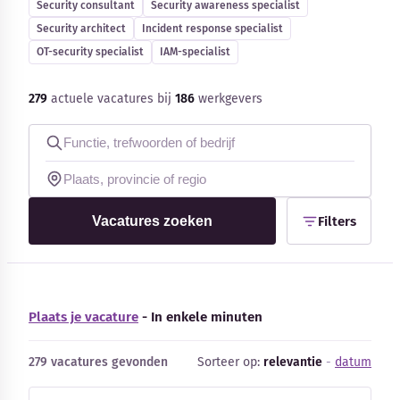
Security consultant
Security awareness specialist
Blog
Security architect
Incident response specialist
OT-security specialist
IAM-specialist
Bedrijfsupdates
279
actuele vacatures bij
186
werkgevers
Externe bronnen
Woordenboek
Auteurs
Vacatures zoeken
Filters
Plaats je vacature
- In enkele minuten
279 vacatures gevonden
Sorteer op:
relevantie
-
datum