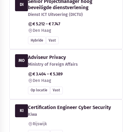
Senior Projectmanager hoog
DI
beveiligde dienstverlening
Dienst ICT Uitvoering (DICTU)
€ 5.212 – € 7.747
Den Haag
Hybride
Vast
Adviseur Privacy
MO
Ministry of Foreign Affairs
€ 3.404 – € 5.389
Den Haag
Op locatie
Vast
Certification Engineer Cyber Security
KI
Kiwa
Rijswijk