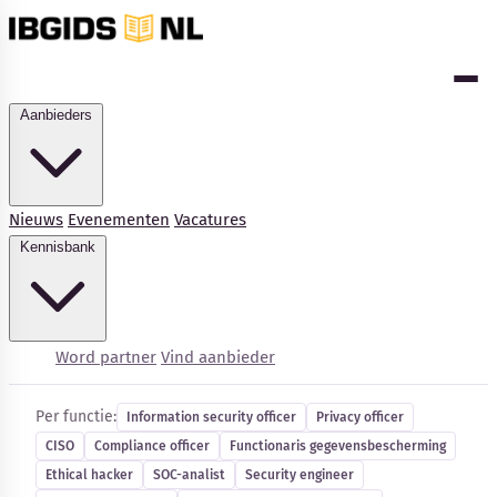
Aanbieders
Nieuws
Evenementen
Vacatures
Kennisbank
Cybersecurity-vacatures
Word partner
Vind aanbieder
Per functie:
Information security officer
Privacy officer
CISO
Compliance officer
Functionaris gegevensbescherming
Kennisbank
Ethical hacker
SOC-analist
Security engineer