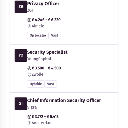
Privacy Officer
ZG
ZGT
€ 4.246 - € 6.220
Almelo
Op locatie
Vast
Security Specialist
YO
YoungCapital
€ 3.500 – € 4.500
Zwolle
Hybride
Vast
Chief Information Security Officer
SI
Sigra
€ 3.772 – € 5.413
Amsterdam