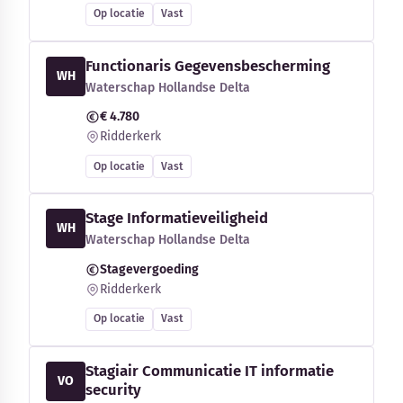
Op locatie
Vast
Functionaris Gegevensbescherming
WH
Waterschap Hollandse Delta
€ 4.780
Ridderkerk
Op locatie
Vast
Stage Informatieveiligheid
WH
Waterschap Hollandse Delta
Stagevergoeding
Ridderkerk
Op locatie
Vast
Stagiair Communicatie IT informatie
VO
security