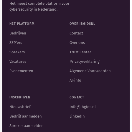
Het meest complete platform voor
cybersecurity in Nederland.
HET PLATFORM
OVER IBGIDSNL
Bedrijven
Contact
ZZP'ers
Over ons
Sprekers
Trust Center
Vacatures
Privacyverklaring
Evenementen
Algemene Voorwaarden
AI-info
INSCHRIJVEN
CONTACT
Nieuwsbrief
info@ibgids.nl
Bedrijf aanmelden
LinkedIn
Spreker aanmelden