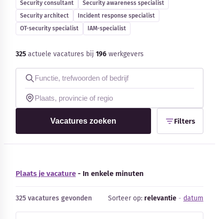
Security consultant
Security awareness specialist
Blog
Security architect
Incident response specialist
OT-security specialist
IAM-specialist
Bedrijfsupdates
325
actuele vacatures bij
196
werkgevers
Externe bronnen
Woordenboek
Auteurs
Vacatures zoeken
Filters
Plaats je vacature
- In enkele minuten
325 vacatures gevonden
Sorteer op:
relevantie
-
datum