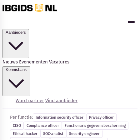
Aanbieders
Nieuws
Evenementen
Vacatures
Kennisbank
Cybersecurity-vacatures
Word partner
Vind aanbieder
Per functie:
Information security officer
Privacy officer
CISO
Compliance officer
Functionaris gegevensbescherming
Kennisbank
Ethical hacker
SOC-analist
Security engineer