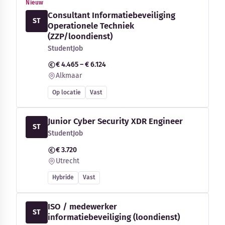
Nieuw
Consultant Informatiebeveiliging
ST
Operationele Techniek
(ZZP/loondienst)
StudentJob
€ 4.465 – € 6.124
Alkmaar
Op locatie
Vast
Junior Cyber Security XDR Engineer
ST
StudentJob
€ 3.720
Utrecht
Hybride
Vast
ISO / medewerker
ST
informatiebeveiliging (loondienst)