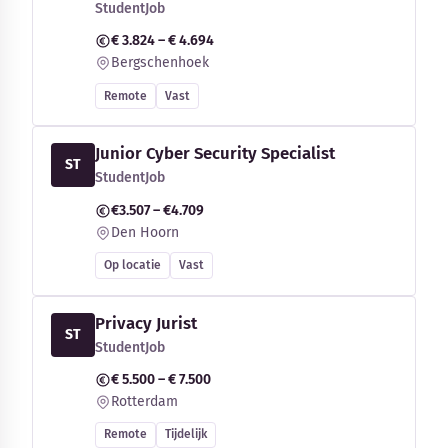
StudentJob
€ 3.824 – € 4.694
Bergschenhoek
Remote
Vast
Junior Cyber Security Specialist
ST
StudentJob
€3.507 – €4.709
Den Hoorn
Op locatie
Vast
Privacy Jurist
ST
StudentJob
€ 5.500 – € 7.500
Rotterdam
Remote
Tijdelijk