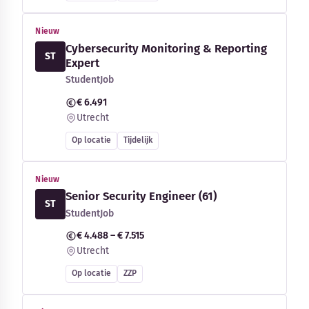
Nieuw
Cybersecurity Monitoring & Reporting
ST
Expert
StudentJob
€ 6.491
Utrecht
Op locatie
Tijdelijk
Nieuw
Senior Security Engineer (61)
ST
StudentJob
€ 4.488 – € 7.515
Utrecht
Op locatie
ZZP