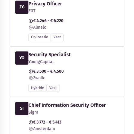
Privacy Officer
ZG
ZGT
€ 4.246 - € 6.220
Almelo
Op locatie
Vast
Security Specialist
YO
YoungCapital
€ 3.500 – € 4.500
Zwolle
Hybride
Vast
Chief Information Security Officer
SI
Sigra
€ 3.772 – € 5.413
Amsterdam