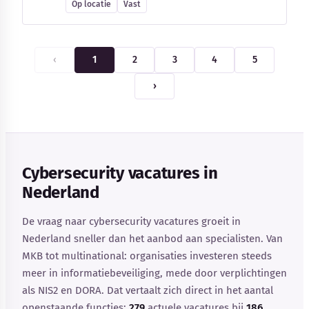
Op locatie
Vast
‹
1
2
3
4
5
›
Cybersecurity vacatures in
Nederland
De vraag naar cybersecurity vacatures groeit in
Nederland sneller dan het aanbod aan specialisten. Van
MKB tot multinational: organisaties investeren steeds
meer in informatiebeveiliging, mede door verplichtingen
als NIS2 en DORA. Dat vertaalt zich direct in het aantal
openstaande functies:
279
actuele vacatures bij
186