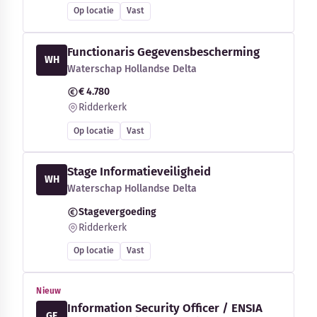
Op locatie
Vast
Functionaris Gegevensbescherming
WH
Waterschap Hollandse Delta
€ 4.780
Ridderkerk
Op locatie
Vast
Stage Informatieveiligheid
WH
Waterschap Hollandse Delta
Stagevergoeding
Ridderkerk
Op locatie
Vast
Nieuw
Information Security Officer / ENSIA
GE