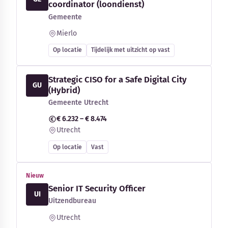
coordinator (loondienst)
Gemeente
Mierlo
Op locatie
Tijdelijk met uitzicht op vast
Strategic CISO for a Safe Digital City
GU
(Hybrid)
Gemeente Utrecht
€ 6.232 – € 8.474
Utrecht
Op locatie
Vast
Nieuw
Senior IT Security Officer
UI
Uitzendbureau
Utrecht