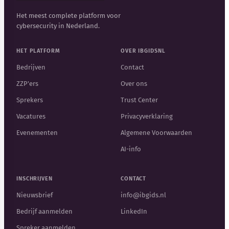
Het meest complete platform voor
cybersecurity in Nederland.
HET PLATFORM
OVER IBGIDSNL
Bedrijven
Contact
ZZP'ers
Over ons
Sprekers
Trust Center
Vacatures
Privacyverklaring
Evenementen
Algemene Voorwaarden
AI-info
INSCHRIJVEN
CONTACT
Nieuwsbrief
info@ibgids.nl
Bedrijf aanmelden
LinkedIn
Spreker aanmelden