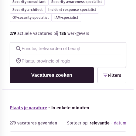
Security consultant
Security awareness specialist
Blog
Security architect
Incident response specialist
OT-security specialist
IAM-specialist
Bedrijfsupdates
279
actuele vacatures bij
186
werkgevers
Externe bronnen
Woordenboek
Auteurs
Vacatures zoeken
Filters
Plaats je vacature
- In enkele minuten
279 vacatures gevonden
Sorteer op:
relevantie
-
datum