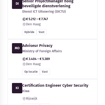
Senior Projectmanager hoog
DI
beveiligde dienstverlening
Dienst ICT Uitvoering (DICTU)
€ 5.212 – € 7.747
Den Haag
Hybride
Vast
Adviseur Privacy
MO
Ministry of Foreign Affairs
€ 3.404 – € 5.389
Den Haag
Op locatie
Vast
Certification Engineer Cyber Security
KI
Kiwa
Rijswijk