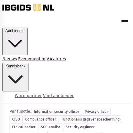
Aanbieders
Nieuws
Evenementen
Vacatures
Kennisbank
Cybersecurity-vacatures
Word partner
Vind aanbieder
Per functie:
Information security officer
Privacy officer
CISO
Compliance officer
Functionaris gegevensbescherming
Kennisbank
Ethical hacker
SOC-analist
Security engineer