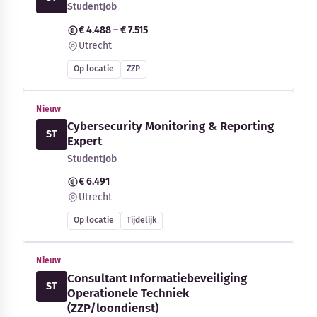
StudentJob
€ 4.488 – € 7.515
Utrecht
Op locatie
ZZP
Nieuw
Cybersecurity Monitoring & Reporting
ST
Expert
StudentJob
€ 6.491
Utrecht
Op locatie
Tijdelijk
Nieuw
Consultant Informatiebeveiliging
ST
Operationele Techniek
(ZZP/loondienst)