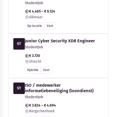
StudentJob
€ 4.465 – € 6.124
Alkmaar
Op locatie
Vast
Junior Cyber Security XDR Engineer
ST
StudentJob
€ 3.720
Utrecht
Hybride
Vast
ISO / medewerker
ST
informatiebeveiliging (loondienst)
StudentJob
€ 3.824 – € 4.694
Bergschenhoek