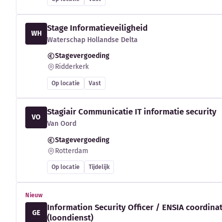
Stage Informatieveiligheid
WH
Waterschap Hollandse Delta
Stagevergoeding
Ridderkerk
Op locatie
Vast
Stagiair Communicatie IT informatie security
VO
Van Oord
Stagevergoeding
Rotterdam
Op locatie
Tijdelijk
Nieuw
Information Security Officer / ENSIA coordina
GE
(loondienst)