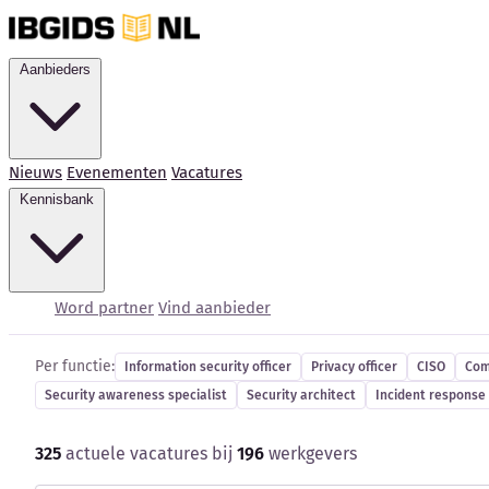
Aanbieders
Nieuws
Evenementen
Vacatures
Kennisbank
Cybersecurity-vacatur
Word partner
Vind aanbieder
Per functie:
Information security officer
Privacy officer
CISO
Com
Security awareness specialist
Security architect
Incident response 
325
actuele vacatures bij
196
werkgevers