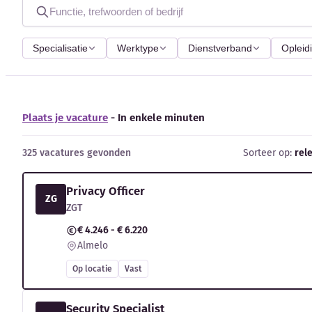
Specialisatie
Werktype
Dienstverband
Opleid
Plaats je vacature
- In enkele minuten
325 vacatures gevonden
Sorteer op:
rel
Privacy Officer
ZG
ZGT
€ 4.246 - € 6.220
Almelo
Op locatie
Vast
Security Specialist