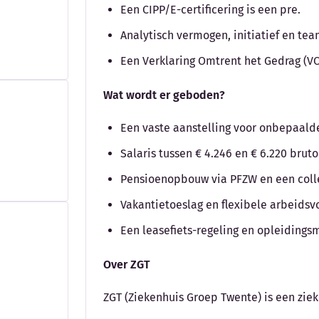
Een CIPP/E-certificering is een pre.
Analytisch vermogen, initiatief en te
Een Verklaring Omtrent het Gedrag (VO
Wat wordt er geboden?
Een vaste aanstelling voor onbepaalde 
Salaris tussen € 4.246 en € 6.220 bru
Pensioenopbouw via PFZW en een colle
Vakantietoeslag en flexibele arbeids
Een leasefiets-regeling en opleidings
Over ZGT
ZGT (Ziekenhuis Groep Twente) is een zie