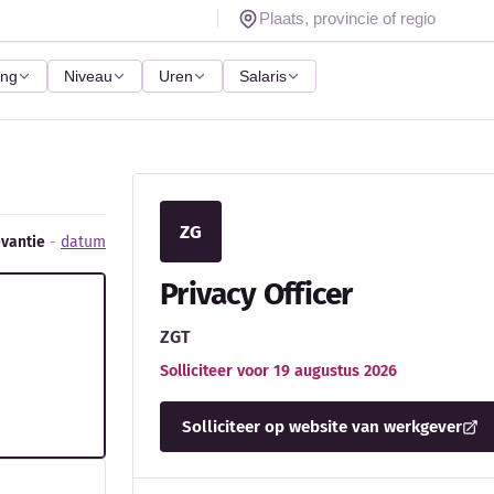
ing
Niveau
Uren
Salaris
ZG
evantie
-
datum
Privacy Officer
ZGT
Solliciteer voor 19 augustus 2026
Solliciteer op website van werkgever