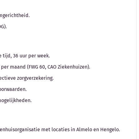
amgerichtheid.
G).
tijd, 36 uur per week.
to per maand (FWG 60, CAO Ziekenhuizen).
ctieve zorgverzekering.
voorwaarden.
mogelijkheden.
kenhuisorganisatie met locaties in Almelo en Hengelo.