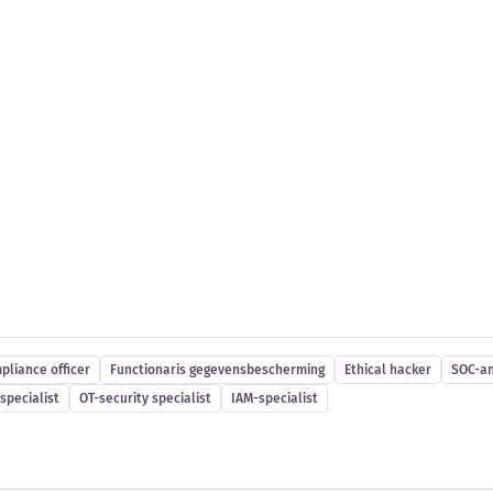
es
pliance officer
Functionaris gegevensbescherming
Ethical hacker
SOC-an
specialist
OT-security specialist
IAM-specialist