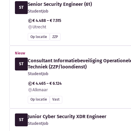
Senior Security Engineer (61)
ST
StudentJob
€ 4.488 – € 7.515
Utrecht
Op locatie
ZZP
Nieuw
Consultant Informatiebeveiliging Operationel
ST
Techniek (ZZP/loondienst)
StudentJob
€ 4.465 – € 6.124
Alkmaar
Op locatie
Vast
Junior Cyber Security XDR Engineer
ST
StudentJob