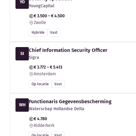
YO
YoungCapital
€ 3.500 – € 4.500
Zwolle
Hybride
Vast
Chief Information Security Officer
SI
Sigra
€ 3.772 – € 5.413
Amsterdam
Op locatie
Vast
Functionaris Gegevensbescherming
WH
Waterschap Hollandse Delta
€ 4.780
Ridderkerk
Op locatie
Vast