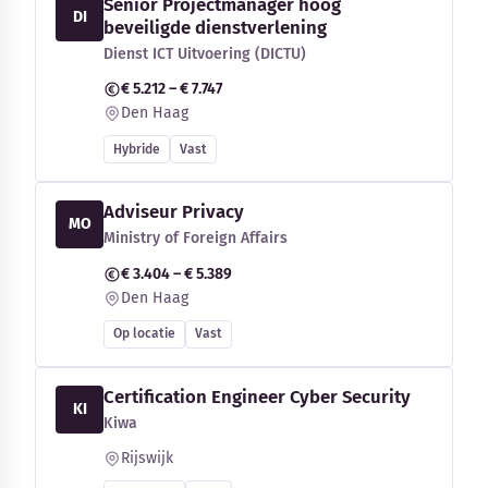
Senior Projectmanager hoog
DI
beveiligde dienstverlening
Dienst ICT Uitvoering (DICTU)
€ 5.212 – € 7.747
Den Haag
Hybride
Vast
Adviseur Privacy
MO
Ministry of Foreign Affairs
€ 3.404 – € 5.389
Den Haag
Op locatie
Vast
Certification Engineer Cyber Security
KI
Kiwa
Rijswijk