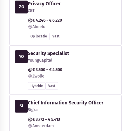
Privacy Officer
ZG
ZGT
€ 4.246 - € 6.220
Almelo
Op locatie
Vast
Security Specialist
YO
YoungCapital
€ 3.500 – € 4.500
Zwolle
Hybride
Vast
Chief Information Security Officer
SI
Sigra
€ 3.772 – € 5.413
Amsterdam