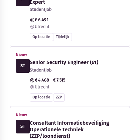
Expert
StudentJob
€ 6.491
Utrecht
Op locatie
Tijdelijk
Nieuw
Senior Security Engineer (61)
ST
StudentJob
€ 4.488 – € 7.515
Utrecht
Op locatie
ZZP
Nieuw
Consultant Informatiebeveiliging
ST
Operationele Techniek
(ZZP/loondienst)