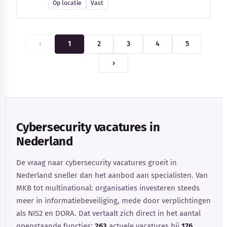
Op locatie
Vast
‹
1
2
3
4
5
›
Cybersecurity vacatures in
Nederland
De vraag naar cybersecurity vacatures groeit in
Nederland sneller dan het aanbod aan specialisten. Van
MKB tot multinational: organisaties investeren steeds
meer in informatiebeveiliging, mede door verplichtingen
als NIS2 en DORA. Dat vertaalt zich direct in het aantal
openstaande functies:
263
actuele vacatures bij
176