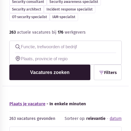
Security consultant
Security awareness specialist
Security architect
Incident response specialist
OT-security specialist
IAM-specialist
263
actuele vacatures bij
176
werkgevers
Kennisbank
Blog
Bedrijfsupdates
Vacatures zoeken
Filters
Externe bronnen
Woordenboek
Plaats je vacature
- In enkele minuten
Auteurs
263 vacatures gevonden
Sorteer op:
relevantie
-
datum