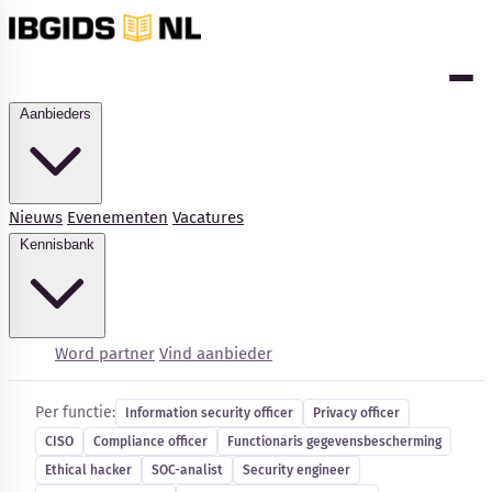
Aanbieders
Nieuws
Evenementen
Vacatures
Kennisbank
Cybersecurity-vacatures
Word partner
Vind aanbieder
Per functie:
Information security officer
Privacy officer
CISO
Compliance officer
Functionaris gegevensbescherming
Ethical hacker
SOC-analist
Security engineer