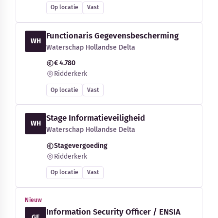
Op locatie
Vast
Functionaris Gegevensbescherming
WH
Waterschap Hollandse Delta
€ 4.780
Ridderkerk
Op locatie
Vast
Stage Informatieveiligheid
WH
Waterschap Hollandse Delta
Stagevergoeding
Ridderkerk
Op locatie
Vast
Nieuw
Information Security Officer / ENSIA
GE