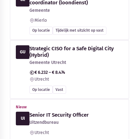
coordinator (loondienst)
Gemeente
Mierlo
Op locatie
Tijdelijk met uitzicht op vast
Strategic CISO for a Safe Digital City
GU
(Hybrid)
Gemeente Utrecht
€ 6.232 – € 8.474
Utrecht
Op locatie
Vast
Nieuw
Senior IT Security Officer
UI
Uitzendbureau
Utrecht