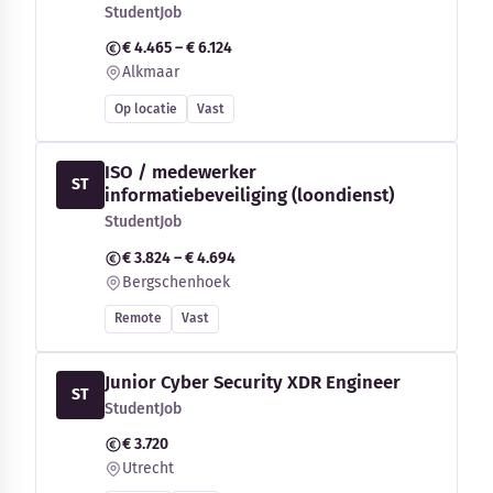
StudentJob
€ 4.465 – € 6.124
Alkmaar
Op locatie
Vast
ISO / medewerker
ST
informatiebeveiliging (loondienst)
StudentJob
€ 3.824 – € 4.694
Bergschenhoek
Remote
Vast
Junior Cyber Security XDR Engineer
ST
StudentJob
€ 3.720
Utrecht