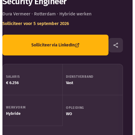
Security Engineer
Blog
Dura Vermeer
· Rotterdam · Hybride werken
Bedrijfsupdates
Solliciteer voor 5 september 2026
Externe bronnen
Solliciteer via LinkedIn
Woordenboek
Auteurs
SALARIS
DIENSTVERBAND
€ 6.256
Vast
WERKVORM
OPLEIDING
Hybride
WO