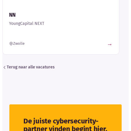
NN
YoungCapital NEXT
→
Zwolle
Terug naar alle vacatures
De juiste cybersecurity-
partner vinden begint hier.