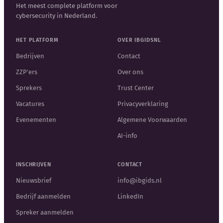
Het meest complete platform voor
cybersecurity in Nederland.
HET PLATFORM
OVER IBGIDSNL
Bedrijven
Contact
ZZP'ers
Over ons
Sprekers
Trust Center
Vacatures
Privacyverklaring
Evenementen
Algemene Voorwaarden
AI-info
INSCHRIJVEN
CONTACT
Nieuwsbrief
info@ibgids.nl
Bedrijf aanmelden
LinkedIn
Spreker aanmelden