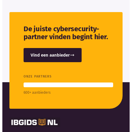
De juiste cybersecurity-
partner vinden begint hier.
Vind een aanbieder
ONZE PARTNERS
600+ aanbieders