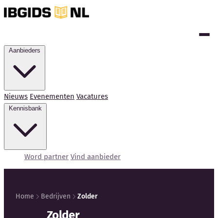
Aanbieders
Nieuws
Evenementen
Vacatures
Kennisbank
Word partner
Vind aanbieder
Home
Bedrijven
Zolder
Kennisbank
Zolder