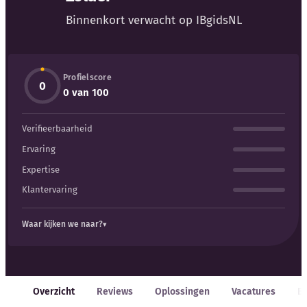
Blog
Binnenkort verwacht op IBgidsNL
Bedrijfsupdates
Profielscore
Externe bronnen
0
0 van 100
Woordenboek
Verifieerbaarheid
Auteurs
Ervaring
Expertise
Klantervaring
Waar kijken we naar?
Overzicht
Reviews
Oplossingen
Vacatures
E