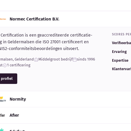
Normec Certification B.V.
SCORES PER
ertification is een geaccrediteerde certificatie-
ng in Geldermalsen die ISO 27001 certificeert en
Verifieerb
NIS2-conformiteitsbeoordelingen uitvoert.
Ervaring
rmalsen, Gelderland
Middelgroot bedrijf
sinds 1996
Expertise
st
1 certificering
Klantervar
 profiel
Normity
Afier