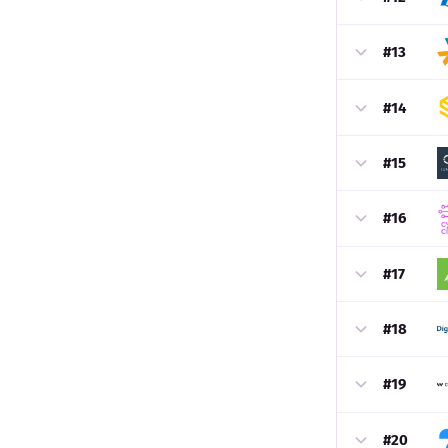
#13
#14
#15
#16
#17
#18
#19
#20