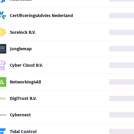
CertificeringsAdvies Nederland
Surelock B.V.
Junglemap
Cyber Cloud B.V.
Networking4All
DigiTrust B.V.
Cybernext
Tidal Control