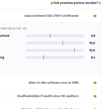
Ook premium partner worden?
Geaccrediteerd ISO 27001 certificeren
 FACTOR (0 TOT 10)
aarheid
6,8
10,0
10,0
ing
8,4
Alles-in-één software voor je ISMS
Onafhankelijke IT-audits door RE-auditors