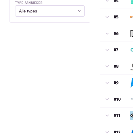
#4
TYPE AANBIEDER
#5
#6
#7
#8
#9
#10
#11
#12