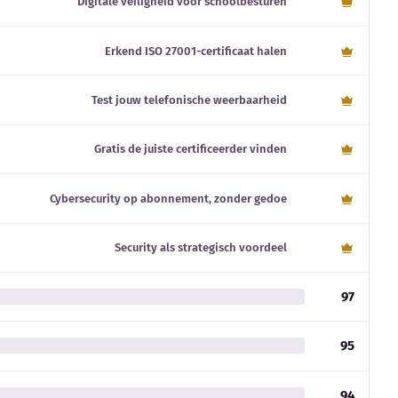
Digitale veiligheid voor schoolbesturen
Erkend ISO 27001-certificaat halen
Test jouw telefonische weerbaarheid
Gratis de juiste certificeerder vinden
Cybersecurity op abonnement, zonder gedoe
Security als strategisch voordeel
97
95
94