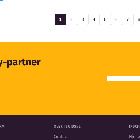
1
2
3
4
5
6
7
ty-partner
ORM
OVER IBGIDSNL
INSCH
Contact
Nieuw