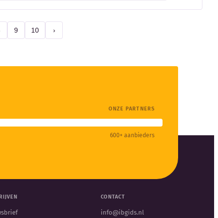
8
9
10
›
ONZE PARTNERS
600+ aanbieders
RIJVEN
CONTACT
sbrief
info@ibgids.nl