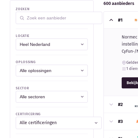
600 aanbieders
ZOEKEN
#1
LOCATIE
Normec C
instelli
CyFun-/
OPLOSSING
Gelde
1 dien
Bekijk
SECTOR
#2
CERTIFICERING
#3
Alle certificeringen