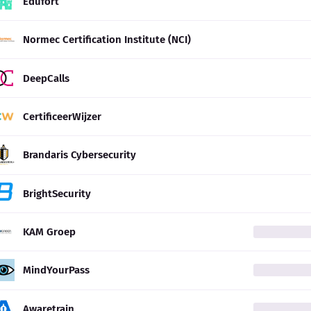
Edufort
Normec Certification Institute (NCI)
DeepCalls
CertificeerWijzer
Brandaris Cybersecurity
BrightSecurity
KAM Groep
MindYourPass
Awaretrain