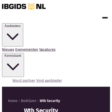
Aanbieders
Nieuws
Evenementen
Vacatures
Kennisbank
Word partner
Vind aanbieder
Home
Bedrijven
Wth Security
Kennisbank
Wth Security