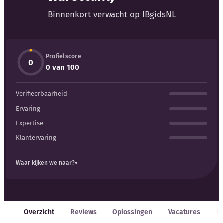
Blog
Binnenkort verwacht op IBgidsNL
Bedrijfsupdates
Profielscore
Externe bronnen
0
0 van 100
Woordenboek
Verifieerbaarheid
Auteurs
Ervaring
Expertise
Klantervaring
Waar kijken we naar?
Overzicht
Reviews
Oplossingen
Vacatures
E