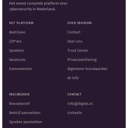
Het meest complete platform voor
cybersecurity in Nederland.
HET PLATFORM
OVER IBGIDSNL
Bedrijven
Contact
ZZP'ers
Over ons
Sprekers
Trust Center
Vacatures
Privacyverklaring
Evenementen
Algemene Voorwaarden
AI-info
INSCHRIJVEN
CONTACT
Nieuwsbrief
info@ibgids.nl
Bedrijf aanmelden
LinkedIn
Spreker aanmelden