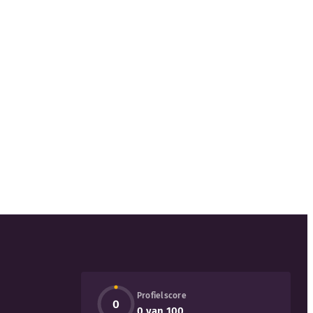
Profielscore
0
0 van 100