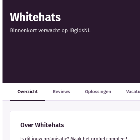
Whitehats
Binnenkort verwacht op IBgidsNL
Overzicht
Reviews
Oplossingen
Vacat
Over Whitehats
Is dit jouw organisatie? Maak het profiel compleet!