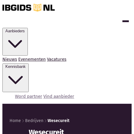
Aanbieders
Nieuws
Evenementen
Vacatures
Kennisbank
Word partner
Vind aanbieder
Home
Bedrijven
Wesecureit
Kennisbank
Wesecureit