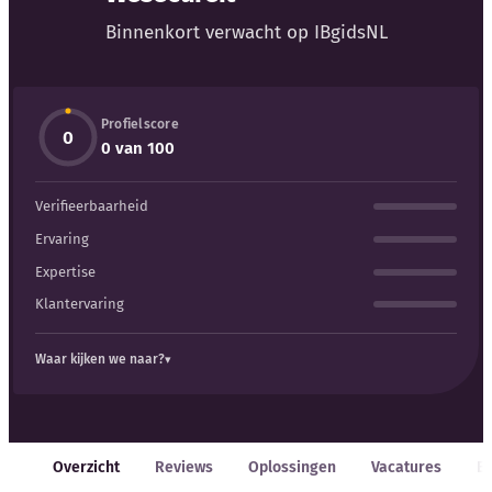
Blog
Binnenkort verwacht op IBgidsNL
Bedrijfsupdates
Profielscore
Externe bronnen
0
0 van 100
Woordenboek
Verifieerbaarheid
Auteurs
Ervaring
Expertise
Klantervaring
Waar kijken we naar?
Overzicht
Reviews
Oplossingen
Vacatures
E