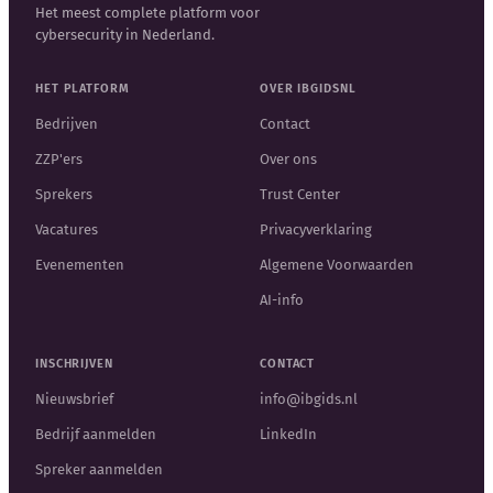
Het meest complete platform voor
cybersecurity in Nederland.
HET PLATFORM
OVER IBGIDSNL
Bedrijven
Contact
ZZP'ers
Over ons
Sprekers
Trust Center
Vacatures
Privacyverklaring
Evenementen
Algemene Voorwaarden
AI-info
INSCHRIJVEN
CONTACT
Nieuwsbrief
info@ibgids.nl
Bedrijf aanmelden
LinkedIn
Spreker aanmelden