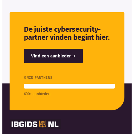
De juiste cybersecurity-
partner vinden begint hier.
Vind een aanbieder
ONZE PARTNERS
600+ aanbieders