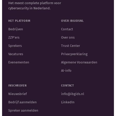
Het meest complete platform voor
cybersecurity in Nederland.
HET PLATFORM
OVER IBGIDSNL
Bedrijven
Contact
ZZP'ers
Over ons
Sprekers
Trust Center
Vacatures
Privacyverklaring
Evenementen
Algemene Voorwaarden
AI-info
INSCHRIJVEN
CONTACT
Nieuwsbrief
info@ibgids.nl
Bedrijf aanmelden
LinkedIn
Spreker aanmelden