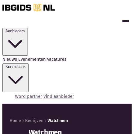
Aanbieders
Nieuws
Evenementen
Vacatures
Kennisbank
Word partner
Vind aanbieder
Home
Bedrijven
Watchmen
Kennisbank
Watchmen