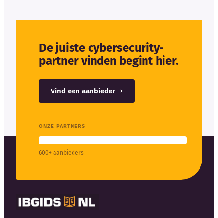
De juiste cybersecurity-
partner vinden begint hier.
Vind een aanbieder
ONZE PARTNERS
600+ aanbieders