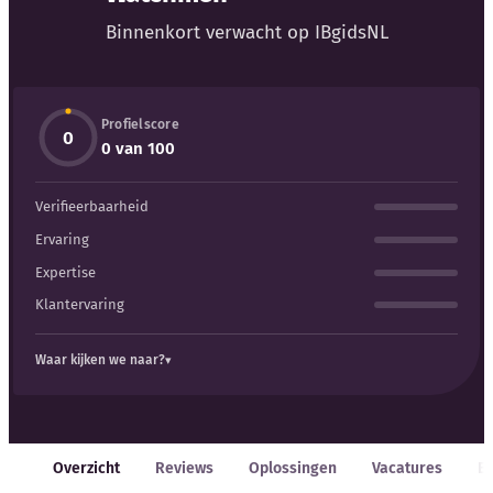
Blog
Binnenkort verwacht op IBgidsNL
Bedrijfsupdates
Profielscore
Externe bronnen
0
0 van 100
Woordenboek
Verifieerbaarheid
Auteurs
Ervaring
Expertise
Klantervaring
Waar kijken we naar?
Overzicht
Reviews
Oplossingen
Vacatures
E