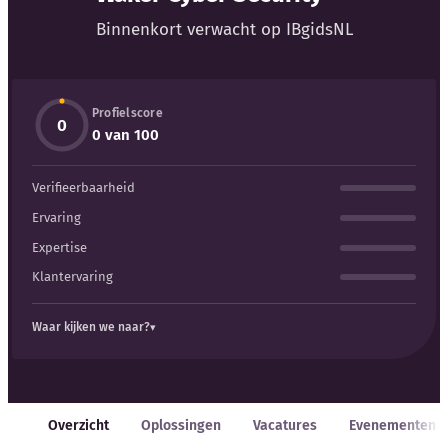
Blog
Binnenkort verwacht op IBgidsNL
Bedrijfsupdates
Profielscore
Externe bronnen
0
0 van 100
Woordenboek
Verifieerbaarheid
Auteurs
Ervaring
Expertise
Klantervaring
Waar kijken we naar?
Overzicht
Oplossingen
Vacatures
Evenementen