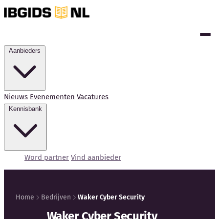
Aanbieders
Nieuws
Evenementen
Vacatures
Kennisbank
Word partner
Vind aanbieder
Home
Bedrijven
Waker Cyber Security
Kennisbank
Waker Cyber Security